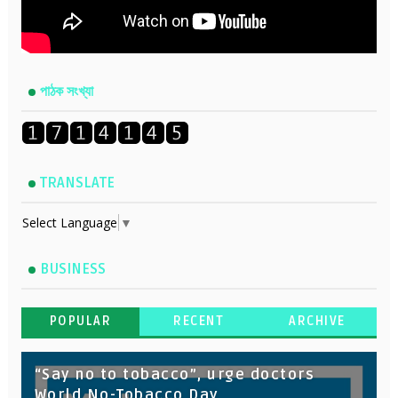
পাঠক সংখ্যা
TRANSLATE
Select Language
▼
BUSINESS
POPULAR
RECENT
ARCHIVE
“Say no to tobacco”, urge doctors
World No-Tobacco Day