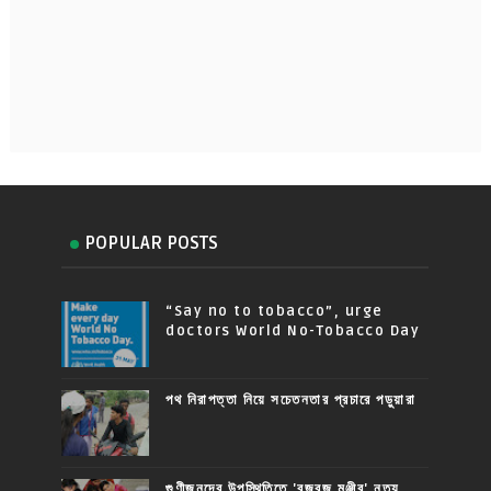
POPULAR POSTS
“Say no to tobacco”, urge
doctors World No-Tobacco Day
পথ নিরাপত্তা নিয়ে সচেতনতার প্রচারে পড়ুয়ারা
গুণীজনদের উপস্থিতিতে 'বজবজ মঞ্জীর' নৃত্য