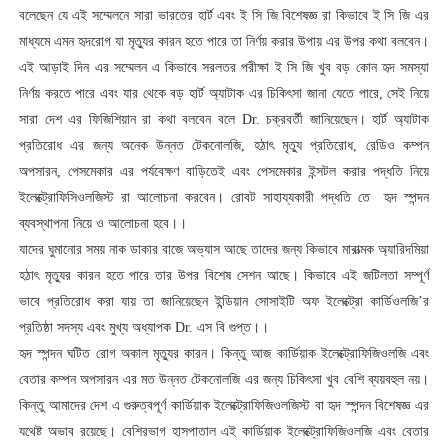
বলেছেন যে এই সম্মেলনে সারা ভারতের হার্ট এবং ই সি জি বিশেষজ্ঞ রা কিভাবে ই সি জি এর
মাধ্যমে এমন হৃদরোগ যা মৃত্যুর কারন হতে পারে তা নির্ণয় করার উপায় এর উপর কথা বলবেন।
এই আড়াই দিন এর সম্মেলন এ কিভাবে সরলতর পরীক্ষা ই সি জি খুব বড় কোন হৃদ সমস্যা
নির্ণয় করতে পারে এবং যার থেকে বড় হার্ট অ্যাটাক এর চিকিৎসা জানা যেতে পারে, সেই নিয়ে
সারা দেশ এর ফিজিশিয়ান রা কথা বলবেন বলে
Dr.
চক্রবর্তী জানিয়েছেন। হার্ট অ্যাটাক
প্রতিরোধ এর জন্য অনেক উন্নত টেকনোলজি, হঠাৎ মৃত্যু প্রতিরোধ, রেডিও কম্পন
অপসারন, পেসমেকার এর পর্যবেক্ষণ বাড়িতেই এবং পেসমেকার ইন্সটল করার পদ্ধতি নিয়ে
ইলেক্ট্রোফিসিওলজিস্ট রা আলোচনা করবেন। রোবট সাহায্যকারী পদ্ধতি তে
হৃদ স্পন্দন
ব্যবস্থাপনা নিয়ে ও আলোচনা হবে।।
যাদের ঘুমানোর সময় নাক ডাকার বাজে অভ্যাস আছে তাদের জন্য কিভাবে মারাত্মক
অ্যারিদমিয়া
হঠাৎ মৃত্যুর কারন হতে পারে তার উপর বিশেষ সেশন আছে। কিভাবে এই জটিলতা সম্পূর্ণ
ভাবে প্রতিরোধ করা যায় তা জানিয়েছেন
ইন্ডিয়ান সোসাইটি অফ ইলেক্ট্রো কার্ডিওলজি’র
প্রতিষ্ঠা সদস্য এবং মুখ্য অধ্যাপক
Dr. এস বি গুপ্ত।।
হৃদ স্পন্দন ঘটিত রোগ অকাল মৃত্যুর কারন। কিন্তু আজ কার্ডিয়াক ইলেক্ট্রোফিজিওলজি এবং
বেতার কম্পন অপসারন এর মত উন্নত টেকনোলজি এর জন্য চিকিৎসা খুব বেশি ব্যয়বহুল নয়।
কিন্তু আমাদের দেশ এ গুরুত্বপূর্ণ কার্ডিয়াক ইলেক্ট্রোফিজিওলজিস্ট বা হৃদ স্পন্দন বিশেষজ্ঞ এর
যথেষ্ট অভাব রয়েছে। বেশিরভাগ হাসপাতাল এই কার্ডিয়াক ইলেক্ট্রোফিজিওলজি এবং বেতার