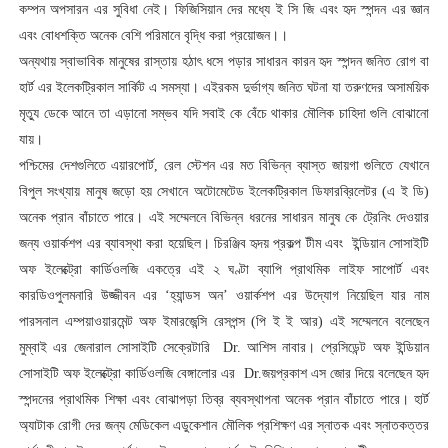
কম্পন অপসারন এর সুবিধা নেই। ফিজিসিয়ান দের মধ্যে ই সি জি এবং হৃদ স্পন্দন এর জ্ঞান
এবং বোধশক্তি অনেক বেশি পরিমানে বৃদ্ধি করা প্রয়োজন।।
অন্যথায় স্বাভাবিক মানুষের রাস্তায় হঠাৎ ধসে পড়ার সাধারন কারন হৃদ স্পন্দন জনিত রোগ বা
হার্ট এর ইলেকট্রিকাল সার্কিট এ সমস্যা। এইরকম দুর্ভাগ্য জনিত ঘটনা যা তরুণদের অসাময়িক
মৃত্যু ডেকে আনে তা এড়ানো সম্ভব যদি সবাই কে বেঁচে থাকার মৌলিক চাহিদা গুলি বোঝানো
যায়।
পশ্চিমের দেশগুলিতে এয়ারপোর্ট, রেল স্টেশন এর মত বিভিন্ন ব্যাস্ত জায়গা গুলিতে যেখানে
বিপুল সংখ্যায় মানুষ জড়ো হয় সেখানে অটোমেটেড ইলেকট্রিকাল ডিফারব্রিলেটর (এ ই ডি)
অনেক প্রান বাঁচাতে পারে। এই সম্মেলনে বিভিন্ন ধরনের সাধারন মানুষ কে ট্রেনিং দেওয়ার
জন্য ওয়ার্কশপ এর ব্যাবস্থা করা হয়েছিল। চিরঞ্জিব হৃদয় প্রকল্প টীম এবং
ইন্ডিয়ান সোসাইটি
অফ ইলেক্ট্রো কার্ডিওলজি একত্রে এই ২ ঘণ্টা ব্যাপি প্রাথমিক লাইফ সাপোর্ট এবং
কারডিওপুলমনারি উজ্জীবন এর ‘হ্যান্ডস অন’ ওয়ার্কশপ এর উদ্যোগ নিয়েছিল যার নাম
পারসনাল এম্পয়াওয়ারমেন্ট অফ ইমারজেন্সি রেসপন্স (পি ই ই আর) এই সম্মেলনে বলেছেন
মুম্বাই এর জেনারাল সোসাইটি সেক্রেটারি
Dr. আশিস নাবার। প্রেসিডেন্ট অফ
ইন্ডিয়ান
সোসাইটি অফ ইলেক্ট্রো কার্ডিওলজি
বেঙ্গালোর এর
Dr.জয়প্রকাশ এস জোর দিয়ে বলেছেন হৃদ
স্পন্দনের প্রাথমিক শিক্ষা এবং বোঝাপড়া তিব্র ব্যবস্থাপনা অনেক প্রান বাঁচাতে পারে। হার্ট
অ্যাটাক রোগী দের জন্য মেডিকেল এডুকেশান মৌলিক প্রশিক্ষণ এর স্নাতক এবং স্নাতকত্তর