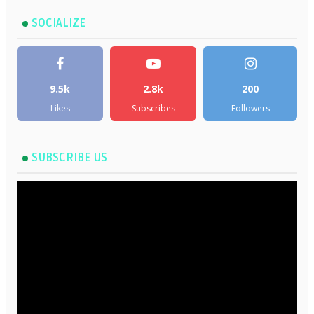
SOCIALIZE
9.5k
2.8k
200
Likes
Subscribes
Followers
SUBSCRIBE US