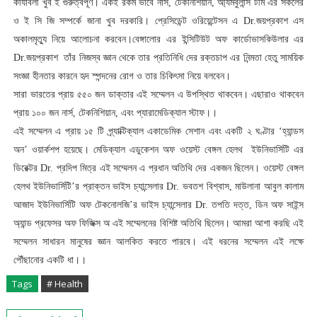
কার্যাবলী খুব ই গুরুত্বপূর্ণ। একই রকম ভাবে নার্স, টেকনিশিয়ান, আ্যমবুলান্স টীম এর সকলের
ও ই সি জি সম্পর্কে জানা খুব দরকারি। প্রেসিডেন্ট ওরিয়েন্টেসন এ Dr.জয়প্রকাশ এস
অকালমৃত্যু নিয়ে আলোচনা করবেন।বেঙ্গালোর এর ইন্সিটিউট অফ কার্ডোভাসকিউলার এর
Dr.জয়প্রকাশ
তাঁর নিজস্ব জ্ঞান থেকে তার প্রতিনিধি দের রক্তচাপ এর নিন্মতা হেতু সাময়িক
সংজ্ঞা হীনতার কারনে হৃদ স্পন্দনের রোগ ও তার চিকিৎসা নিয়ে বলবেন।
সারা ভারতের প্রায় ৫৫০ জন ডাক্তার এই সম্মেলন এ উপস্থিত থাকবেন। এছারাও থাকবেন
প্রায় ১০০ জন নার্স, টেকনিশিয়ান, এবং প্যারামেডিক্যাল স্টাফ।।
এই সম্মেলন এ প্রায় ১৫ টি প্র্যাক্টিক্যাল একাডেমিক সেশান এবং একটি ২ ঘণ্টার
‘হ্যান্ডস
অন’ ওয়ার্কশপ হয়েছে। মেডিক্যাল এডুকেশন অফ ওয়েস্ট বেঙ্গল হেলথ
ইউনিভার্সিটি এর
ডিরেক্টর
Dr. প্রদিপ মিত্র এই সম্মেলন এ প্রধান অতিথি দের একজন ছিলেন।
ওয়েস্ট বেঙ্গল
হেলথ ইউনিভার্সিটি’র
প্রাক্তন ভাইস চ্যান্সেলার Dr. ভবতশ বিশ্বাস, মাউলানা আবুল কালাম
আজাদ
ইউনিভার্সিটি অফ টেকনোলজি’র
ভাইস চ্যান্সেলার Dr. তপতি দত্ত, ডিন অফ সাইন্স
অ্যান্ড প্রফেসর অফ ফিজিক্স অ এই সম্মেলনের বিশিষ্ট অতিথি ছিলেন। আমরা আশা করছি এই
সম্মেলন সাধারন মানুষের জ্ঞান আলকিত করতে পারবে। এই ধরনের সম্মেলন এই লক্ষে
পৌঁছানোর একটি ধা।।
Tags
# Health