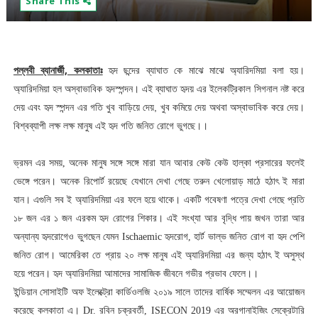
Share This
পল্লবী ব্যানার্জী, কলকাতাঃ
হৃদ ছন্দের ব্যাঘাত কে মাঝে মাঝে অ্যারিদমিয়া বলা হয়।
অ্যারিদমিয়া হল অস্বাভাবিক হৃদস্পন্দন। এই ব্যাঘাত হৃদয় এর ইলেকট্রিকাল সিগনাল নষ্ট করে
দেয় এবং হৃদ স্পন্দন এর গতি খুব বাড়িয়ে দেয়, খুব কমিয়ে দেয় অথবা অস্বাভাবিক করে দেয়।
বিশ্বব্যাপী লক্ষ লক্ষ মানুষ এই হৃদ গতি জনিত রোগে ভুগছে।।
ভ্রমন এর সময়, অনেক মানুষ সঙ্গে সঙ্গে মারা যান আবার কেউ কেউ হাল্কা প্রসারের ফলেই
ভেঙ্গে পরেন। অনেক রিপোর্ট রয়েছে যেখানে দেখা গেছে তরুন খেলোয়াড় মাঠে
হঠাৎ ই মারা
যান। এগুলি সব ই
অ্যারিদমিয়া এর ফলে হয়ে থাকে। একটি গবেষণা পত্রে দেখা গেছে প্রতি
১৮ জন এর ১ জন এরকম হৃদ রোগের শিকার। এই সংখ্যা আর বৃদ্ধি পায় জখন তারা আর
অন্যান্য হৃদরোগেও ভুগছেন যেমন Ischaemic হৃদরোগ, হার্ট ভাল্ভ জনিত রোগ বা হৃদ পেশি
জনিত রোগ। আমেরিকা তে প্রায় ২০ লক্ষ মানুষ এই অ্যারিদমিয়া এর জন্য হঠাৎ ই অসুস্থ
হয়ে পরেন। হৃদ অ্যারিদমিয়া আমাদের সামাজিক জীবনে গভীর প্রভাব ফেলে।।
ইন্ডিয়ান সোসাইটি অফ ইলেক্ট্রো কার্ডিওলজি ২০১৯ সালে তাদের বার্ষিক সম্মেলন এর আয়োজন
করেছে কলকাতা এ।
Dr. রবিন চক্রবর্তী,
ISECON 2019 এর অরগানাইজিং সেক্রে
টারি