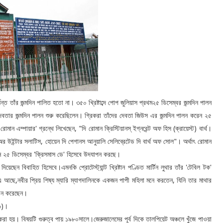
ন্ত তাঁর জন্মদিন পালিত হতো না। ৩৫০ খ্রিষ্টাব্দে পোপ জুলিয়াস প্রথম২৫ ডিসেম্বর জন্মদিন পালন
্য দেবতার জন্মদিন পালন শুরু করেছিলেন। গ্রিকরা তাঁদের দেবতা জিউস এর জন্মদিন পালন করেন ২৫
ন এম্পায়ার' গ্রন্থে লিখেছেন, "দি রোমান ক্রিস্টিয়ানস্ ইগ্নরেন্ট অফ হিস (ক্রায়েস্ট) বার্থ।
়া, অর উইন্টার সলাটিস, হোয়েন দি পেগানস আনুয়ালি সেলিব্রেটেড দি বার্থ অফ সোল"। অর্থাৎ রোমান
ম্মদিন ২৫ ডিসেম্বর 'ক্রিসমাস ডে' হিসেবে উদযাপন করছে।
েন বিবাহিত হিসেবে।এমনকি প্রোটেস্ট্যান্ট খ্রিষ্টান পণ্ডিত মার্টিন লুথার তাঁর 'টেবিল টক'
আছে,নবীর প্রিয় শিষ্য ম্যারি ম্যাগদালিনকে একজন পাপী মহিলা মনে করতেন, যিনি তার মাথার
ম্বন করেছেন।
৭৬)।
 হয়। বিষয়টি গুরুত্ব পায় ১৯৮০সালে।জেরুজালেমের পূর্ব দিকে তালপিয়েট অঞ্চলে খুঁজে পাওয়া