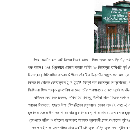
যিশুর জন্মদিন কবে তাই নিয়েও বিতর্ক আছে। যিশুর জন্মের ৩৫০ খ্রিস্টাব্দ পর্য
শুরু করেন। ২৭৪ খ্রিস্টাব্দে রোমান সম্রাট অর্লিন ২৫ ডিসেম্বর তারিখটি সূর
ডিসেম্বর। ঐতিহাসিক এডোয়ার্ড গীবন তাঁর 'ইন ডিক্লাইন অ্যান্ড ফল অফ দ্যা রোমা
ফিক্সড দি সোলেম ফেস্টিভ্যাল টু দি টুয়েন্টি ফিফ্থ অফ ডিসেম্বর দি ব্রুমালিয
খ্রিষ্টানরা যিশুর প্রকৃত জন্মতারিখ না জেনে তাঁরা প্যাগানদের দেবতা সূর্যের জ
বাইবেল মতে যিশু ছিলেন, অবিবাহিত।কিন্তু ইহুদীরা নাকি যিশুকে অপবাদ দিয়েছ
গ্রন্থে লিখেছেন, হজরত ঈশা (যিশু)ছিলেন।সুসমাচার লেখক লূক (৭ ৩৭:৫০) এ 
চুল দিয়ে হজরত ঈশা এর পায়ের ঘাম মুছে দিয়েছেন, পায়ে আতর ঢেলেছেন ও চু
(তাওরাত ইঞ্জিল ও বাইবেল,প্রকাশক: আরফত প্রকাশনী,ঢাকা,বাংলাদেশ,পৃষ্ঠা
অর্থাৎ বাইবেলে ম্যাগদালিন নামে একটি চরিত্রের অস্তিত্বের কথা স্বীকার করা