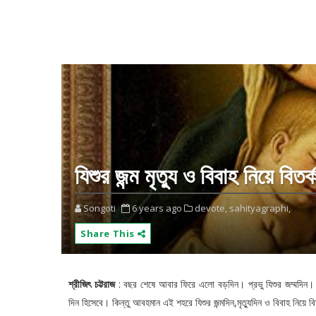
যিশুর জন্ম মৃত্যু ও বিবাহ নিয়ে বিত
Songoti
6 years ago
devote,
sahityagraphi,
Share This
শ্রীজিৎ চট্টরাজ
: বছর শেষে আবার ফিরে এলো বড়দিন। প্রভু যিশুর জম্মদিন। খ্
দিন হিসেবে। কিন্তু আবহমান এই শহরে যিশুর জন্মদিন,মৃত্যুদিন ও বিবাহ নিয়ে