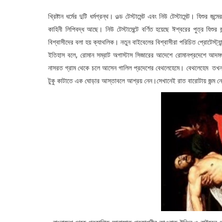
খ্রিষ্টান ধর্মের দুটি ধর্মগ্রন্থ। ওল্ড টেস্টামেন্ট এবং নিউ টেস্টামেন্ট। যিশুর জ
কাহিনী লিপিবদ্ধ আছে। নিউ টেস্টামেন্টে বর্ণিত হয়েছে ঈশ্বরের পুত্র যিশুর জন্
বিশ্বাসীদের বলা হয় ক্যাথলিক। নতুন বাইবেলের বিশ্বাসীরা পরিচিত প্রোটেস্ট্যা
ইতিহাস বলে, রোমান সম্রাট অগাস্টাস সিজারের আদেশে রোমানপ্রদেশে আদমশুম
নাসরত গ্রাম থেকে চলে আসেন গালিল প্রদেশের বেথলেহেমে। বেথলেহেম তখন লো
টুকু কাটাতে এক ঘোড়ার আস্তাবলে আশ্রয় নেন।সেখানেই রাত বারোটায় জন্ম নেন খ্র