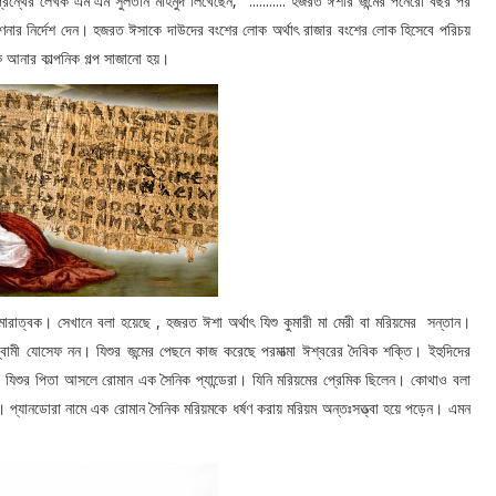
ন্থের লেখক এম এম সুলতান মাহমুদ লিখেছেন, "........... হজরত ঈশার জন্মের পনেরো বছর পর
 গণনার নির্দেশ দেন। হজরত ঈসাকে দাউদের বংশের লোক অর্থাৎ রাজার বংশের লোক হিসেবে পরিচয়
 আনার কাল্পনিক গল্প সাজানো হয়।
রাত্বক। সেখানে বলা হয়েছে , হজরত ঈশা অর্থাৎ যিশু কুমারী মা মেরী বা মরিয়মের সন্তান।
 স্বামী যোসেফ নন। যিশুর জন্মের পেছনে কাজ করেছে পরমাত্মা ঈশ্বরের দৈবিক শক্তি। ইহুদিদের
য। যিশুর পিতা আসলে রোমান এক সৈনিক প্যান্ডেরা। যিনি মরিয়মের প্রেমিক ছিলেন। কোথাও বলা
প্যানডোরা নামে এক রোমান সৈনিক মরিয়মকে ধর্ষণ করায় মরিয়ম অন্তঃসত্ত্বা হয়ে পড়েন। এমন
।