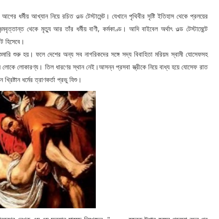
ন্মের আগের ধর্মীয় আখ্যান নিয়ে রচিত ওল্ড টেস্টামেন্ট। যেখানে পৃথিবীর সৃষ্টি ইতিহাস থেকে প্রলয়ের
মবৃত্তান্ত থেকে মৃত্যু আর তাঁর ধর্মীয় বাণী, কর্মকাণ্ড। আদি বাইবেল অর্থাৎ ওল্ড টেস্টামেন্টে
ন্ট হিসেবে।
ারি শুরু হয়। ফলে দেশের অন্য সব নাগরিকদের সঙ্গে সদ্য বিবাহিতা মরিয়ম স্বামী যোসেফসহ
কে লোকারণ্য। তিল ধারণের স্থান নেই।আসন্ন প্রসবা স্ত্রীকে নিয়ে বাধ্য হয়ে যোসেফ রাত
িষ্টান ধর্মের ত্রাণকর্তা প্রভু যিশু।