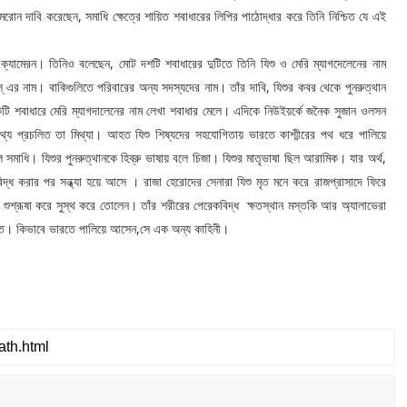
রোন দাবি করেছেন, সমাধি ক্ষেত্রে শায়িত শবাধারের লিপির পাঠোদ্ধার করে তিনি নিশ্চিত যে এই
্যামেরন। তিনিও বলেছেন, মোট দশটি শবাধারের দুটিতে তিনি যিশু ও মেরি ম্যাগদেলেনের নাম
্ এর নাম। বাকিগুলিতে পরিবারের অন্য সদস্যদের নাম। তাঁর দাবি, যিশুর কবর থেকে পুনরুত্থান
একটি শবাধারে মেরি ম্যাগদালেনের নাম লেখা শবাধার মেলে। এদিকে নিউইয়র্কে জনৈক সুজান ওলসন
 তথ্য প্রচলিত তা মিথ্যা। আহত যিশু শিষ্যদের সহযোগিতায় ভারতে কাশ্মীরের পথ ধরে পালিয়ে
 সমাধি। যিশুর পুনরুত্থানকে হিব্রু ভাষায় বলে চিজা। যিশুর মাতৃভাষা ছিল আরামিক। যার অর্থ,
দ্ধ করার পর সন্ধ্যা হয়ে আসে । রাজা হেরোদের সেনারা যিশু মৃত মনে করে রাজপ্রাসাদে ফিরে
সেবা শুশ্রূষা করে সুস্থ করে তোলেন। তাঁর শরীরের পেরেকবিদ্ধ ক্ষতস্থান মস্তকি আর অ্যালাভেরা
রতে। কিভাবে ভারতে পালিয়ে আসেন,সে এক অন্য কাহিনী।