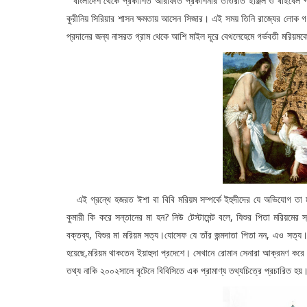
বাংলাদেশ থেকে প্রকাশিত আরাফাত প্রকাশনীর তাওরাত ইঞ্জিল ও বাইবেল গ্র
কুরীনিয় সিরিয়ার শাসন ক্ষমতায় আসেন সিজার। এই সময় তিনি রাজ্যের লোক
প্রদানের জন্য নাসরত গ্রাম থেকে আশি মাইল দূরে বেথলেহেমে গর্ভবতী মরিয়মকে
এই গ্রন্থে হজরত ঈশা বা বিবি মরিয়ম সম্পর্কে ইহুদীদের যে অভিযোগ তা মা
কুমারী কি করে সন্তানের মা হন? নিউ টেস্টামেন্ট বলে, যিশুর পিতা মরিয়মের
বক্তব্য, যিশুর মা মরিয়ম সত্য।যোসেফ যে তাঁর জন্মদাতা পিতা নন, এও সত্
হয়েছে,মরিয়ম থাকতেন ইয়াহুদা প্রদেশে। সেখানে রোমান সেনারা আক্রমণ করে। 
তথ্য নাকি ২০০২সালে বৃটেনে বিবিসিতে এক প্রামাণ্য তথ্যচিত্রে প্রচারিত হয়