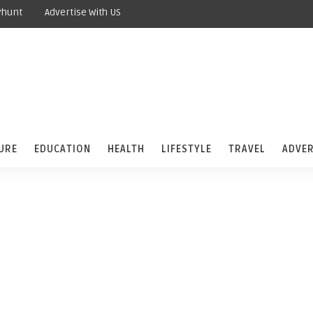
yhunt
Advertise With US
URE
EDUCATION
HEALTH
LIFESTYLE
TRAVEL
ADVER