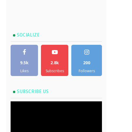
SOCIALIZE
9.5k
2.8k
200
Likes
Subscribes
Followers
SUBSCRIBE US