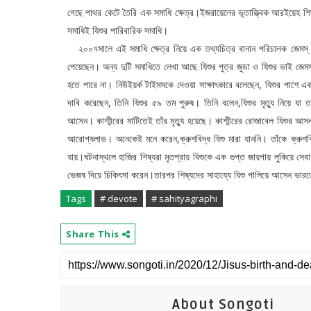
গেছে পাথর কেটে তৈরি এক সমাধি ক্ষেত্র।ইজরায়েলের ভূতাত্ত্বিক আরইয়েহ শিম
সমাধিই যিশুর পারিবারিক সমাধি।
২০০৭সালে এই সমাধি ক্ষেত্র নিয়ে এক তথ্যচিত্র বানান পরিচালক জেমস্ ক
পেয়েছেন। অন্য দুটি সমাধিতে লেখা আছে যিশুর পুত্র জুডা ও যিশুর ভাই জেমস
হতে পারে না। নিউইয়র্ক টাইমসকে দেওয়া সাক্ষাৎকারে বলেছেন, যিশুর পাশে 
দাবি করেছেন, তিনি যিশুর ৫৯ তম পুরুষ। তিনি বলেন,যিশুর মৃত্যু নিয়ে যা
আসেন। কাশ্মীরের মাটিতেই তাঁর মৃত্যু হয়েছে। কাশ্মীরের রোজাবেল যিশুর আসল
আরোগ্যলাভ। অনেকেই মনে করেন,ক্রুশবিদ্ধ যিশু মারা যাননি। তাঁকে ক্রুশবি
যায়।ঘটনাস্থলে হাজির শিষ্যরা মৃতপ্রায় যিশুকে এক গুপ্ত জায়গায় লুকিয়ে 
ভেজষ দিয়ে চিকিৎসা করেন।তারপর শিষ্যদের সাহায্যে যিশু পালিয়ে আসেন ভা
Tags
# devote
# sahityagraphi
Share This
About Songoti