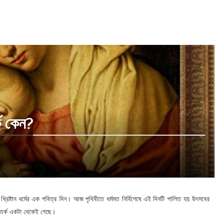
র্ক কেন?
রিষ্টান ধর্মের এক পবিত্র দিন। আজ পৃথিবীতে ধর্মমত নির্বিশেষে এই দিনটি পালিত হয় উৎসবের
 বিতর্ক একটা থেকেই গেছে।