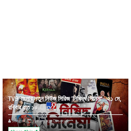
TV9 বাংলার নতুন নিউজ সিরিজ 'নিষিদ্ধ সিনেমা'...২১ মে,
রবিবার রাত ১০
Songoti
3 years ago
social,