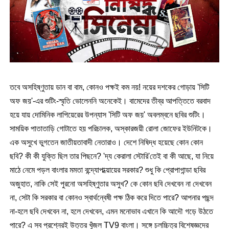
তবে অসহিষ্ণুতায় ডান বা বাম
,
কোনও পক্ষই কম নয়! নয়ের দশকের গোড়ায়
'
সিটি
অফ জয়
'-
এর শুটিং-স্মৃতি ভোলেননি অনেকেই। বামেদের তীব্র আপত্তিতে বরবাদ
হয়ে যায় দোমিনিক লাপিয়েরের উপন্যাস
'
সিটি অফ জয়
'
অবলম্বনে ছবির শুটিং।
সাময়িক পাতাতাড়ি গোটাতে হয় পরিচালক
,
অস্কারজয়ী রোলা জোফের ইউনিটকে।
এক অসুখে ভুগতেন জাতীয়তাবাদী নেতারাও। দেশে নিষিদ্ধ হয়েছে কোন কোন
ছবি
?
কী কী যুক্তি ছিল তার পিছনে
? '
দ্য কেরালা স্টোরি
'
তেই বা কী আছে
,
যা নিয়ে
মাঠে নেমে পড়ল বাংলার মমতা বন্দ্যোপাধ্য়ায়ের সরকার
?
শুধু কি প্রোপাগান্ডা ছবির
অজুহাত
,
নাকি সেই পুরনো অসহিষ্ণুতার অসুখ
?
কে কোন ছবি দেখবেন না দেখবেন
না
,
সেটা কি সরকার বা কোনও স্বার্থন্বেষী পক্ষ ঠিক করে দিতে পারে
?
আপনার পছন্দ
না-হলে ছবি দেখবেন না
,
হলে দেখবেন
,
এমন মনোভাব এখানে কি আদৌ গড়ে উঠতে
পারে
?
এ সব প্রশ্নেরই উত্তর খুঁজল
TV9
বাংলা। সঙ্গে চলচ্চিত্র বিশেষজ্ঞদের