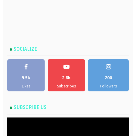
SOCIALIZE
9.5k
2.8k
200
Likes
Subscribes
Followers
SUBSCRIBE US