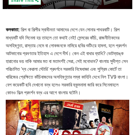
Share This
কলকাতা
:
শিল্প বা শিল্পীর স্বাধীনতা আমাদের দেশে যেন সোনার পাথরবাটি। শিল্প
মাধ্যমটি যদি সিনেমা হয় তাহলে তো কথাই নেই! সেন্সরের কাঁচি
,
রাজনীতিকদের
অসহিষ্ণুতা
,
রাস্তায় নেমে বা লোকজনকে নামিয়ে ছবির শুটিংয়ে হামলা
,
হলে প্রদর্শন
আটকানোর প্রবণতার ইতিহাস এ দেশে দীর্ঘ। কেন এই বাধার ব্যাধি
?
ভোটব্যাঙ্ক
হারানোর ভয় নাকি আমার মত বা মতাদর্শই সেরা
,
সেই মনোভাব
?
বাংলায় সুদীপ্ত সেন
পরিচালিত
'
দ্য কেরালা স্টোরি
'
প্রদর্শনে সরকারি নিষেধাজ্ঞা এবং সুপ্রিম কোর্টে তা
খারিজের প্রেক্ষিতে কাঁচিবাজদের অসহিষ্ণুতার লম্বা কাহিনি দেখে নিল
TV9
বাংলা।
বেশ কয়েকটি ছবি দেখানো বন্ধ হলেও সরকারি হুকুমনামা জারি করে সিনেমাহলে
কোনও ফিল্ম প্রদর্শন বন্ধ এর আগে বাংলায় ঘটেনি
।