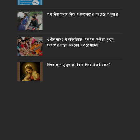
পথ নিরাপত্তা নিয়ে সচেতনতার প্রচারে পড়ুয়ারা
গুণীজনদের উপস্থিতিতে 'বজবজ মঞ্জীর' নৃত্য
সংস্থার নতুন ভবনের দ্বারোদ্ঘাটন
যিশুর জন্ম মৃত্যু ও বিবাহ নিয়ে বিতর্ক কেন?