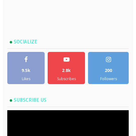
SOCIALIZE
9.5k
2.8k
200
Likes
Subscribes
Followers
SUBSCRIBE US