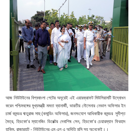
আজ নিউটাউনের বিশ্ববাংলা গেটের অদূরেই এই এয়ারক্রাফট মিউসিয়ামটি উদ্বোধন
করেন পশ্চিমবঙ্গের মুখ্যমন্ত্রী মমতা ব্যানার্জী, ভারতীয় নৌসেনার নেভাল অফিসার ইন
চার্জ কমন্ডর ঋতুরাজ সাহু (কমান্ডিং অফিসার), জনসংযোগ আধিকারীক কমন্ডর সুদীপ্ত
মৈত্র, হিডকো'র ম্যানেজিং ডিরেক্টর দেবাশিষ সেন, হিডকো'র চেয়ারম্যান ফিরহাদ
হাকিম, রাজারহাট - নিউটাউনের এম এল এ অদিতি মুন্সি সহ অনেকেই।।