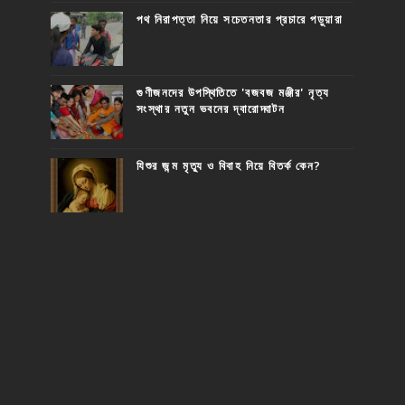
পথ নিরাপত্তা নিয়ে সচেতনতার প্রচারে পড়ুয়ারা
গুণীজনদের উপস্থিতিতে 'বজবজ মঞ্জীর' নৃত্য
সংস্থার নতুন ভবনের দ্বারোদ্ঘাটন
যিশুর জন্ম মৃত্যু ও বিবাহ নিয়ে বিতর্ক কেন?