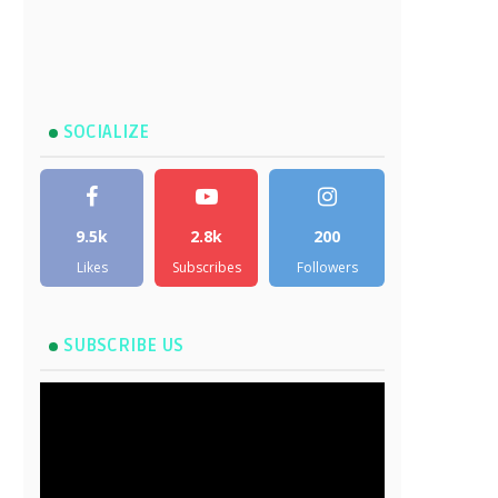
SOCIALIZE
9.5k
2.8k
200
Likes
Subscribes
Followers
SUBSCRIBE US