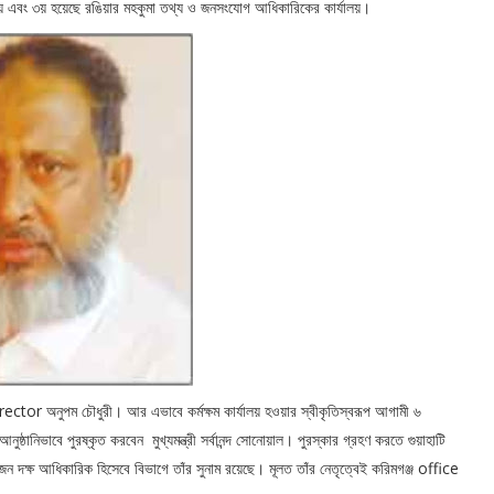
লয় এবং ৩য় হয়েছে রঙিয়ার মহকুমা তথ্য ও জনসংযোগ আধিকারিকের কার্যালয়।
rector অনুপম চৌধুরী। আর এভাবে কর্মক্ষম কার্যালয় হওয়ার স্বীকৃতিস্বরূপ আগামী ৬
ভাবে পুরষ্কৃত করবেন মুখ্যমন্ত্রী সর্বানন্দ সোনোয়াল। পুরস্কার গ্রহণ করতে গুয়াহাটি
 দক্ষ আধিকারিক হিসেবে বিভাগে তাঁর সুনাম রয়েছে। মূলত তাঁর নেতৃত্বেই করিমগঞ্জ office