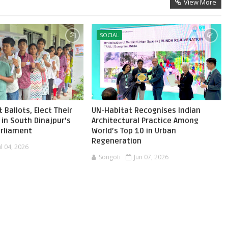
View More
SOCIAL
 Ballots, Elect Their
UN-Habitat Recognises Indian
in South Dinajpur's
Architectural Practice Among
Parliament
World’s Top 10 in Urban
Regeneration
ul 04, 2026
Songoti
Jun 07, 2026