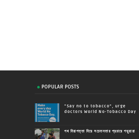
POPULAR POSTS
“Say no to tobacco”, urge
doctors World No-Tobacco Day
পথ নিরাপত্তা নিয়ে সচেতনতার প্রচারে পড়ুয়ারা