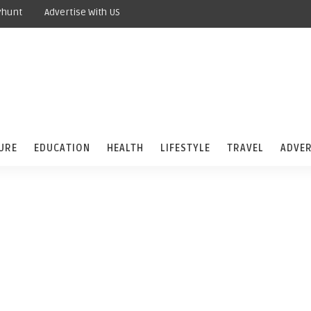
yhunt
Advertise With US
URE
EDUCATION
HEALTH
LIFESTYLE
TRAVEL
ADVER