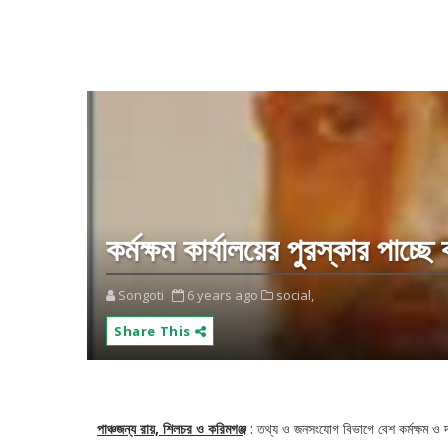
কর্মক্ষম কার্যালয়ের পুরস্কার পাচ্
Songoti
6 years ago
social,
Share This
পাঞ্চজন্য রায়, শিলচর ও করিমগঞ্জ
: তথ্য ও জনসংযোগ বিভাগে বেশ কর্মক্ষম ও দক