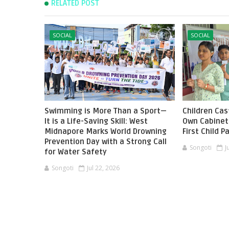
RELATED POST
SOCIAL
SOCIAL
Swimming is More Than a Sport—
Children Cast
It is a Life-Saving Skill: West
Own Cabinet 
Midnapore Marks World Drowning
First Child 
Prevention Day with a Strong Call
Songoti
J
for Water Safety
Songoti
Jul 22, 2026