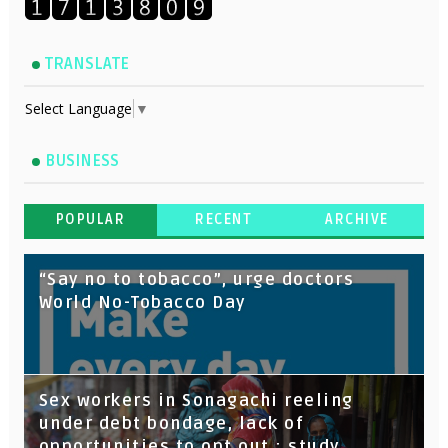
TRANSLATE
Select Language
▼
BUSINESS
POPULAR
RECENT
ARCHIVE
“Say no to tobacco”, urge doctors
World No-Tobacco Day
Sex workers in Sonagachi reeling
under debt bondage, lack of
opportunities to opt out : study