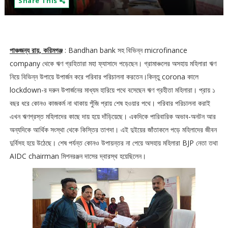
Share This
পাঞ্চজন্য রায়, করিমগঞ্জ
: Bandhan bank সহ বিভিন্ন microfinance
company থেকে ঋণ গ্রহিতারা মহা ফ্যাসাদে পড়েছেন। গ্রামাঞ্চলের অসহায় মহিলারা ঋণ
নিয়ে বিভিন্ন উপায়ে উপার্জন করে পরিবার পরিচালনা করতেন।কিন্তু corona কালে
lockdown-র দরুন উপার্জনের মাধ্যম হারিয়ে পথে বসেছেন ঋণ গ্রহীতা মহিলারা। প্রায় ১
বছর ধরে কোনও কাজকর্ম না থাকায় পুঁজি প্রায় শেষ হওয়ার পথে। পরিবার পরিচালনা করাই
এখন ঋণগ্রস্ত মহিলাদের কাছে দায় হয়ে দাঁড়িয়েছে। একদিকে পারিবারিক অভাব-অনটন আর
অন্যদিকে আর্থিক সংস্থা থেকে কিস্তির তাগদা। এই দুইয়ের জাঁতাকলে পড়ে মহিলাদের জীবন
দুর্বিসহ হয়ে উঠেছে। শেষ পর্যন্ত কোনও উপায়ন্তর না পেয়ে অসহায় মহিলারা BJP নেতা তথা
AIDC chairman মিশনরঞ্জন দাসের দ্বারস্থ হয়েছিলেন।