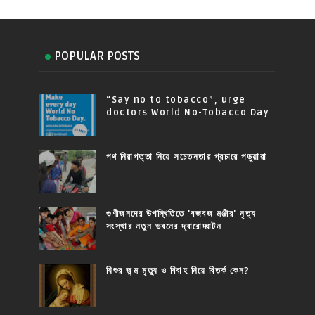
POPULAR POSTS
“Say no to tobacco”, urge
doctors World No-Tobacco Day
পথ নিরাপত্তা নিয়ে সচেতনতার প্রচারে পড়ুয়ারা
গুণীজনদের উপস্থিতিতে 'বজবজ মঞ্জীর' নৃত্য
সংস্থার নতুন ভবনের দ্বারোদ্ঘাটন
যিশুর জন্ম মৃত্যু ও বিবাহ নিয়ে বিতর্ক কেন?