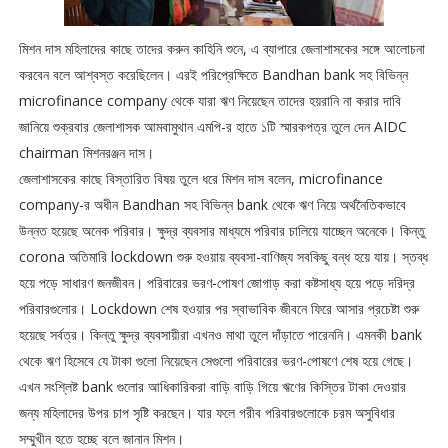
মিশন দাস মহিলাদের কাছে তাদের করুন কাহিনি শুনে, এ ব্যাপারে জেলাশাসকের সঙ্গে আলোচনা
করবেন বলে আশ্বস্ত করেছিলেন। এরই পরিপ্রেক্ষিতে Bandhan bank সহ বিভিন্ন
microfinance company থেকে যারা ঋণ নিয়েছেন তাদের হয়রানি না করার দাবি
জানিয়ে শুক্রবার জেলাশাসক আমবামুথান এমপি-র হাতে ১টি স্মারকপত্র তুলে দেন AIDC
chairman মিশনরঞ্জন দাস।
জেলাশাসকের কাছে বিস্তারিত বিষয় তুলে ধরে মিশন দাস বলেন, microfinance
company-র অধীন Bandhan সহ বিভিন্ন bank থেকে ঋণ নিয়ে অর্থনৈতিকভাবে
উন্নত হয়েছে অনেক পরিবার। ক্ষুদ্র ব্যবসার মাধ্যমে পরিবার চালিয়ে যাচ্ছেন অনেকে। কিন্তু
corona অতিমারি lockdown শুরু হওয়ায় ব্যবসা-বাণিজ্য সবকিছু বন্ধ হয়ে যায়। স্তব্ধ
হয়ে পড়ে সাধারণ জনজীবন। পরিবারের ভরণ-পোষণ জোগাড় করা কষ্টসাধ্য হয়ে পড়ে দরিদ্র
পরিবারগুলোর। Lockdown শেষ হওয়ার পর স্বাভাবিক জীবনে ফিরে আসার প্রচেষ্টা শুরু
হয়েছে সর্বত্র। কিন্তু ক্ষুদ্র ব্যবসায়ীরা এখনও মাথা তুলে দাঁড়াতে পারেননি। এমনকী bank
থেকে ঋণ হিসেবে যে টাকা গুলো নিয়েছেন সেগুলো পরিবারের ভরণ-পোষণে শেষ হয়ে গেছে।
এখন সংশ্লিষ্ট bank গুলোর আধিকারিকরা বাড়ি বাড়ি গিয়ে ঋণের কিস্তির টাকা দেওয়ার
জন্য মহিলাদের উপর চাপ সৃষ্টি করছেন। যার ফলে গরীব পরিবারগুলোকে চরম অসুবিধার
সম্মুখীন হতে হচ্ছে বলে জানান মিশন।