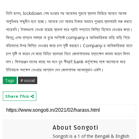
তিনি বলেন, lockdown শেষ হওয়ার পর অনেকের পুরনো ব্যবসা ফিরিয়ে আনতে অনেক
অসুবিধার সম্মুখীন হতে হচ্ছে। অনেকে তো আবার টাকার অভাবে পুনরায় ব্যবসায়ই শুরু করতে
পারেননি। টাকাগুলো নেওয়া হয়েছে ব্যবসা করে প্রতি সপ্তাহে কিস্তি হিসেবে দেওয়ার জন্য।
কিন্তু এসব বাস্তব সমস্যা না বুঝে সংশ্লিষ্ট company-র আধিকারিকরা বাড়ি বাড়ি গিয়ে
মহিলাদের উপর কিস্তি দেওয়ার জন্য চাপ সৃষ্টি করছেন। Company-র আধিকারিকরা যাতে
চাপ সৃষ্টি না করেন সে জন্য বিহিত ব্যবস্থা নিতে জেলাশাসকের হস্তক্ষেপ কামনা করেন মিশন
দাস। মিশনরঞ্জন দাসের কাছে সব শুনে খুব শীঘ্রই bank কর্তৃপক্ষের সঙ্গে আলোচনা করে
ইতিবাচক পদক্ষেপ নেওয়ার আশ্বাস দেন জেলাশাসক আনবামুথান এমপি।
Tags
# social
Share This
About Songoti
Songoti is a 1 of the Bengali & English