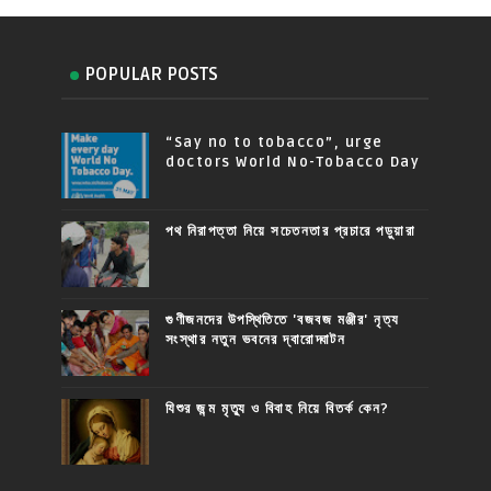
POPULAR POSTS
“Say no to tobacco”, urge
doctors World No-Tobacco Day
পথ নিরাপত্তা নিয়ে সচেতনতার প্রচারে পড়ুয়ারা
গুণীজনদের উপস্থিতিতে 'বজবজ মঞ্জীর' নৃত্য
সংস্থার নতুন ভবনের দ্বারোদ্ঘাটন
যিশুর জন্ম মৃত্যু ও বিবাহ নিয়ে বিতর্ক কেন?