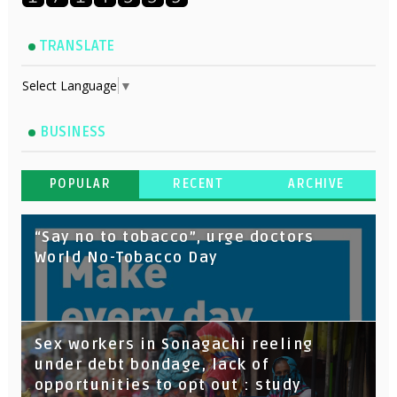
TRANSLATE
Select Language
▼
BUSINESS
POPULAR
RECENT
ARCHIVE
“Say no to tobacco”, urge doctors
World No-Tobacco Day
Sex workers in Sonagachi reeling
under debt bondage, lack of
opportunities to opt out : study