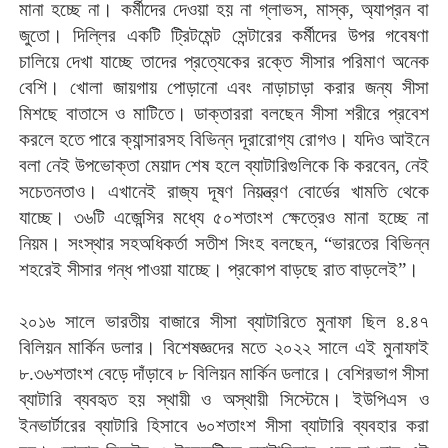
মানা হচ্ছে না। কর্মীদের দেওয়া হয় না গ্লাভস, মাস্ক, অ্যাপ্রন বা
জুতো। দিল্লির একটি ট্রিটমেন্ট সেন্টারের কর্মীদের উপর গবেষণা
চালিয়ে দেখা যাচ্ছে তাদের প্রত্যেকের রক্তে সীসার পরিমাণ অনেক
বেশি। খোলা জায়গায় পোড়ানো এবং নাড়াচাড়া করার জন্য সীসা
মিশছে বাতাসে ও মাটিতে। ডাক্তাররা বলছেন সীসা শরীরে প্রবেশ
করলে হতে পারে ক্যান্সারসহ বিভিন্ন দূরারোগ্য রোগও। যদিও আইনে
বলা নেই উপভোক্তা মেয়াদ শেষ হলে ব্যাটারিগুলিকে কি করবেন, নেই
সচেতনতাও। এখানেই রাজ্য দূষণ নিয়ন্ত্রণ বোর্ডের খামতি থেকে
যাচ্ছে। ৩৬টি এজেন্সির মধ্যে ৫০শতাংশ ক্ষেত্রেও মানা হচ্ছে না
নিয়ম। সংস্থার সহঅধিকর্তা সতীশ সিংহ বলছেন, “ভারতের বিভিন্ন
শহরেই সীসার গন্ধ পাওয়া যাচ্ছে। প্রকোপ বাড়ছে রাত বাড়লেই”।
২০১৬ সালে ভারতীয় বাজারে সীসা ব্যাটারিতে মুনাফা ছিল ৪.৪৭
বিলিয়ন মার্কিন ডলার। বিশেষজ্ঞদের মতে ২০২২ সালে এই মুনাফাই
৮.৩৬শতাংশ বেড়ে দাঁড়াবে ৮ বিলিয়ন মার্কিন ডলারে। বেশিরভাগ সীসা
ব্যাটারি ব্যবহৃত হয় স্থায়ী ও অস্থায়ী সিস্টেমে। ইউপিএস ও
ইনভার্টারের ব্যাটারি হিসাবে ৬০শতাংশ সীসা ব্যাটারি ব্যবহার করা