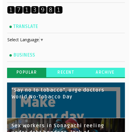
TRANSLATE
Select Language
▼
BUSINESS
POPULAR
RECENT
ARCHIVE
“Say no to tobacco”, urge doctors
World No-Tobacco Day
Sex workers in Sonagachi reeling