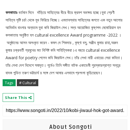
কলকাতাঃ
বর্তমান দিনে দাঁড়িয়ে সাহিত্যের ধীরে ধীরে ক্রমশ অবক্ষয় হচ্ছে।যুবা শ্রেণী
সাহিত্য সৃষ্টি চর্চা থেকে মুখ ফিরিয়ে নিচ্ছে। এমতাবস্থায় সাহিত্যের জগতে এক নতুন আলোর
আবির্ভাব বাংলার অন্যতম যুবা কবি জিয়াউল সেখ। সদ্য আয়োজিত কৃষ্ণপদ মেমোরিয়াল হল
কলকাতায় অনুষ্ঠিত হল ‌cultural excellence Award programme -2022 ।
অনুষ্ঠানের আসন অলংকৃত করেন - কমল দে শিকদার , কৃষ্ণা বসু, সঞ্জীব কুমার রাহা,অরুন
কুমার চক্রবর্তী প্রমুখের মত বিশিষ্ট কবি সাহিত্যিকরা।এ বছরে cultural excellence
Award for poetry পেলেন কবি জিয়াউল সেখ। তাঁর লেখা নারী এবারের সেরা কবিতা।
তাঁর লেখা দেশ বিদেশে সমাদৃত। পূর্বেও তিনি সঙ্গীত নাটক একাডেমী পুরস্কারপ্রাপ্ত সন্তুর
বাদক পন্ডিত তরুণ ভট্টাচার্য র সঙ্গে দেশ আমার এলবামে প্রশংসা কুড়িয়েছেন।
Tags
# Cultural
Share This
About Songoti