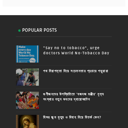
POPULAR POSTS
“Say no to tobacco”, urge
doctors World No-Tobacco Day
পথ নিরাপত্তা নিয়ে সচেতনতার প্রচারে পড়ুয়ারা
গুণীজনদের উপস্থিতিতে 'বজবজ মঞ্জীর' নৃত্য
সংস্থার নতুন ভবনের দ্বারোদ্ঘাটন
যিশুর জন্ম মৃত্যু ও বিবাহ নিয়ে বিতর্ক কেন?