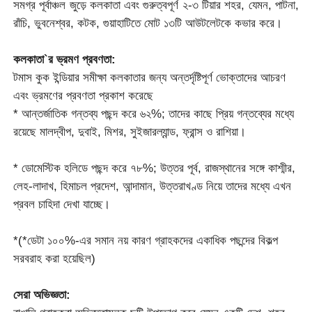
সমগ্র পূর্বাঞ্চল জুড়ে কলকাতা এবং গুরুত্বপূর্ণ ২-৩ টিয়ার শহর, যেমন, পাটনা,
রাঁচি, ভুবনেশ্বর, কটক, গুয়াহাটিতে মোট ১৩টি আউটলেটকে কভার করে।
কলকাতা`র ভ্রমণ প্রবণতা:
টমাস কুক ইন্ডিয়ার সমীক্ষা কলকাতার জন্য অন্তর্দৃষ্টিপূর্ণ ভোক্তাদের আচরণ
এবং ভ্রমণের প্রবণতা প্রকাশ করেছে
* আন্তর্জাতিক গন্তব্য পছন্দ করে ৬২%; তাদের কাছে প্রিয় গন্তব্যের মধ্যে
রয়েছে মালদ্বীপ, দুবাই, মিশর, সুইজারল্যান্ড, ফ্রান্স ও রাশিয়া।
* ডোমেস্টিক হলিডে পছন্দ করে ৭৮%; উত্তর পূর্ব, রাজস্থানের সঙ্গে কাশ্মীর,
লেহ-লাদাখ, হিমাচল প্রদেশ, আন্দামান, উত্তরাখণ্ড নিয়ে তাদের মধ্যে এখন
প্রবল চাহিদা দেখা যাচ্ছে।
*(*ডেটা ১০০%-এর সমান নয় কারণ গ্রাহকদের একাধিক পছন্দের বিকল্প
সরবরাহ করা হয়েছিল)
সেরা অভিজ্ঞতা: