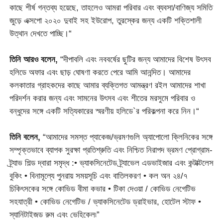
কাছে শীর্ষ গন্তব্য হয়েছে, তাহলেও আমরা পরিবার এবং ব্যবসা/বাণিজ্য সমিতি
জুড়ে এক্সপো ২০২০ দুবাই সহ ইউরোপ, তুরস্কের জন্য একটি শক্তিশালী
উত্থান দেখতে পাচ্ছি।“
তিনি আরও বলেন,
“দীপাবলি এবং নববর্ষের ছুটির জন্য আমাদের বিশেষ উৎসব
হলিডে অফার এবং ছাড় ঘোষণা করতে পেরে আমি আনন্দিত। আমাদের
কলকাতার গ্রাহকদের কাছে আমার ব্যক্তিগত আমন্ত্রণ রইল আমাদের শাখা
পরিদর্শন করার জন্য এবং সামনের উৎসব এবং শীতের মরসুমে পরিবার ও
বন্ধুদের সঙ্গে একটি সত্যিকারের স্মরণীয় হলিডে`র পরিকল্পনা করে নিন।“
তিনি বলেন,
“আমাদের সমস্ত প্যাকেজ/ভ্রমণগুলি অ্যাপোলো ক্লিনিকের সঙ্গে
সম্পৃক্তভাবে ব্যাপক সুরক্ষা প্রতিশ্রুতি এবং নিশ্চিত নিরাপদ ভ্রমণ প্রোগ্রাম-
ট্র্যাভ শিল্ড দ্বারা সমৃদ্ধ :• ভ্যাকসিনেটেড ট্র্যাভেল এডভাইজার এবং কন্টাক্টলেস
বুকিং • বিনামূল্যে পুনরায় সময়সূচি এবং বাতিলকরণ • কল অন ২৪/৭
চিকিৎসকের সঙ্গে কোভিড বীমা কভার • টিকা দেওয়া / কোভিড নেগেটিভ
সহযাত্রী • কোভিড নেগেটিভ / ভ্যাকসিনেটেড ড্রাইভার, হোটেল স্টাফ •
স্যানিটাইজড রুম এবং ভেহিকেল৷”