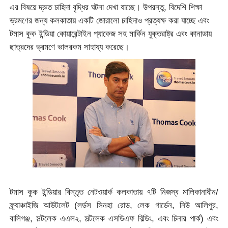
এর বিষয়ে দ্রুত চাহিদা বৃদ্ধির ঘটনা দেখা যাচ্ছে। উপরন্তু, বিদেশি শিক্ষা
ভ্রমণের জন্য কলকাতায় একটি জোরালো চাহিদাও প্রত্যক্ষ করা যাচ্ছে এবং
টমাস কুক ইন্ডিয়া কোয়ারেন্টাইন প্যাকেজ সহ মার্কিন যুক্তরাষ্ট্র এবং কানাডায়
ছাত্রদের ভ্রমণে ভালরকম সাহায্য করেছে।
টমাস কুক ইন্ডিয়ার বিস্তৃত নেটওয়ার্ক কলকাতায় ৭টি নিজস্ব মালিকানাধীন/
ফ্র্যাঞ্চাইজি আউটলেট (লর্ডস সিনহা রোড, লেক গার্ডেন, নিউ আলিপুর,
বালিগঞ্জ, সল্টলেক এএল২, সল্টলেক এসডিএফ বিল্ডিং, এবং চিনার পার্ক) এবং