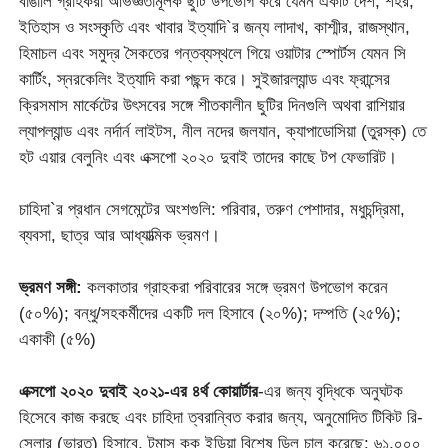
বাঙালি গ্রাহকরা অভিজ্ঞতামূলক ছুটি উপভোগ করে যেমন একটি দেশ, শহর,
ইতিহাস ও সংস্কৃতি এবং খাবার ইত্যাদি`র জন্য লাদাখ, কাশ্মীর, রাজস্থান,
হিমাচল এবং সমুদ্র সৈকতের গন্তব্যস্থলে গিয়ে ওয়াটার স্পোর্টস যেমন সি
কার্টিং, স্নরকেলিং ইত্যাদি করা পছন্দ করে। সুইজারল্যান্ড এবং ফ্রান্সের
ক্রিসমাস মার্কেটের উৎসবের সঙ্গে শীতকালীন ছুটির দিনগুলি অথবা রাশিয়ার
ল্যাপল্যান্ড এবং নর্দার্ন লাইটস, নীল নদের জলযান, ক্যাপাডোসিয়া (তুরস্ক) তে
হট এয়ার বেলুনিং এবং এক্সপো ২০২০ দুবাই তাদের কাছে টপ ফেভারিট।
চাহিদা`র প্রধান সেগমেন্টের অংশগুলি: পরিবার, তরুণ পেশাদার, মধুচন্দ্রিমা,
ব্যবসা, ছাত্র আর আধ্যাত্মিক ভ্রমণ।
ভ্রমণ সঙ্গী:
কলকাতার গ্রাহকরা পরিবারের সঙ্গে ভ্রমণ উপভোগ করেন
(৫০%); বন্ধু/সহকর্মীদের একটি দল হিসাবে (২০%); দম্পতি (২৫%);
একাকী (৫%)
এক্সপো ২০২০ দুবাই ২০২১-এর ৪র্থ কোয়ার্টার
-এর জন্য বৃদ্ধিকে অনুঘটক
হিসেবে কাজ করছে এবং চাহিদা ত্বরান্বিত করার জন্য, অনুমোদিত টিকিট রি-
সেলার (ভারত) হিসাবে, টমাস কুক ইন্ডিয়া বিশেষ ডিল চালু করেছে: ৬১,০০০