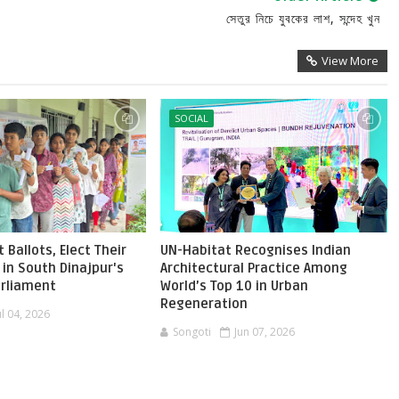
সেতুর নিচে যুবকের লাশ, সন্দেহ খুন
View More
SOCIAL
 Ballots, Elect Their
UN-Habitat Recognises Indian
in South Dinajpur's
Architectural Practice Among
Parliament
World’s Top 10 in Urban
Regeneration
ul 04, 2026
Songoti
Jun 07, 2026