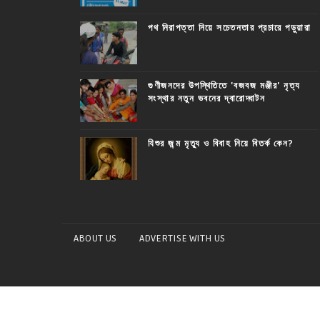
পথ নিরাপত্তা নিয়ে সচেতনতার প্রচারে পড়ুয়ারা
গুণীজনদের উপস্থিতিতে 'বজবজ মঞ্জীর' নৃত্য
সংস্থার নতুন ভবনের দ্বারোদ্ঘাটন
যিশুর জন্ম মৃত্যু ও বিবাহ নিয়ে বিতর্ক কেন?
ABOUT US
ADVERTISE WITH US