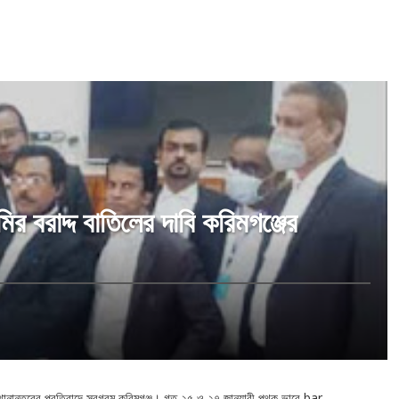
মির বরাদ্দ বাতিলের দাবি করিমগঞ্জের
ানান্তরের প্রতিবাদে সরগরম করিমগঞ্জ। গত ২৫ ও ২৭ জানুয়ারী পৃথক ভাবে bar