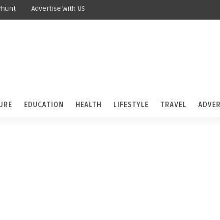
yhunt
Advertise With US
URE
EDUCATION
HEALTH
LIFESTYLE
TRAVEL
ADVER