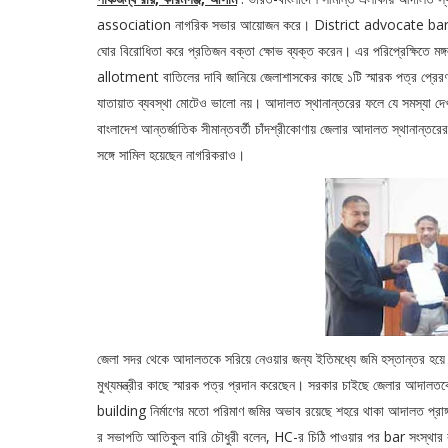
association নাগরিক সভার আয়োজন করে। District advocate bar ও 
ঘোর বিরোধিতা করে প্রতিজন বক্তা ক্ষোভ ব্যক্ত করেন। এর পরিপ্রেক্ষিতে 
allotment বাতিলের দাবি জানিয়ে জেলাশাসকের কাছে ১টি স্মারক পত্র প্রেরণ
যাতায়াত ব্যবস্থা মোটেও ভালো নয়। আদালত স্থানান্তরের ফলে যে সমস্যা দ
বাংলাদেশ আন্তর্জাতিক সীমান্তবর্তী চাঁদশ্রীকোণায় জেলার আদালত স্থানান্তরে
সঙ্গে সামিল হয়েছেন নাগরিকরাও।
জেলা সদর থেকে আদালতকে সরিয়ে নেওয়ার জন্য ইতিমধ্যে জমি হস্তান্তর হয়ে গ
মুখ্যমন্ত্রীর কাছে স্মারক পত্র প্রদান করেছেন। সরকার চাইছে জেলা
building নির্মাণের মতো পরিমাণ জমির অভাব রয়েছে শহরে থাকা আদালত প্র
র সভাপতি আতিকুল বারি চৌধুরী বলেন, HC-র চিঠি পাওয়ার পর bar সংস্থার কা