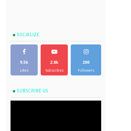
SOCIALIZE
9.5k
2.8k
200
Likes
Subscribes
Followers
SUBSCRIBE US