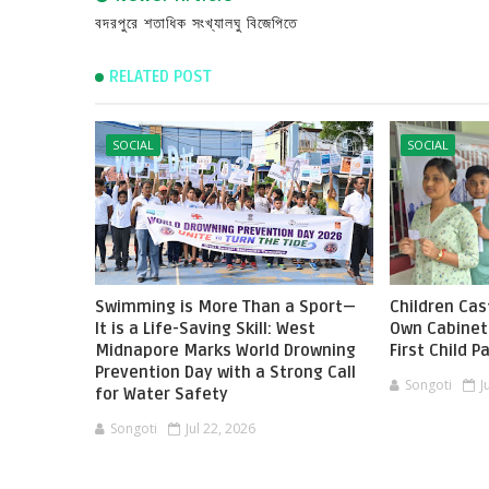
বদরপুরে শতাধিক সংখ্যালঘু বিজেপিতে
RELATED POST
SOCIAL
SOCIAL
Swimming is More Than a Sport—
Children Cast
It is a Life-Saving Skill: West
Own Cabinet 
Midnapore Marks World Drowning
First Child 
Prevention Day with a Strong Call
Songoti
J
for Water Safety
Songoti
Jul 22, 2026