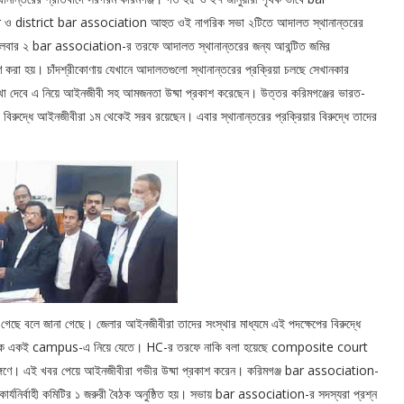
district bar association আহুত ওই নাগরিক সভা ২টিতে আদালত স্থানান্তরের
মঙ্গলবার ২ bar association-র তরফে আদালত স্থানান্তরের জন্য আবন্টিত জমির
 করা হয়। চাঁদশ্রীকোণায় যেখানে আদালতগুলো স্থানান্তরের প্রক্রিয়া চলছে সেখানকার
েখা দেবে এ নিয়ে আইনজীবী সহ আমজনতা উষ্মা প্রকাশ করেছেন। উত্তর করিমগঞ্জের ভারত-
র বিরুদ্ধে আইনজীবীরা ১ম থেকেই সরব রয়েছেন। এবার স্থানান্তরের প্রক্রিয়ার বিরুদ্ধে তাদের
েছে বলে জানা গেছে। জেলার আইনজীবীরা তাদের সংস্থার মাধ্যমে এই পদক্ষেপের বিরুদ্ধে
র আদালতকে একই campus-এ নিয়ে যেতে। HC-র তরফে নাকি বলা হয়েছে composite court
াঙ্গণে। এই খবর পেয়ে আইনজীবীরা গভীর উষ্মা প্রকাশ করেন। করিমগঞ্জ bar association-
র্যনির্বাহী কমিটির ১ জরুরী বৈঠক অনুষ্ঠিত হয়। সভায় bar association-র সদস্যরা প্রশ্ন