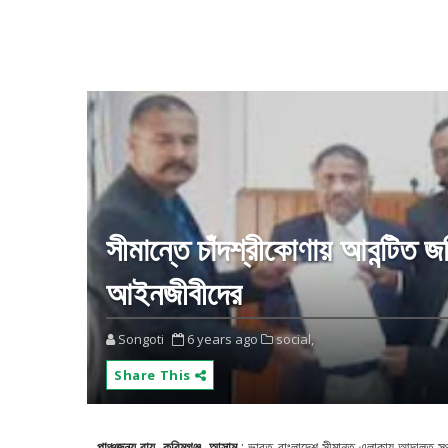
সীমান্তে চাঁদশ্রীকোণায় আবন্টিত জ
আইনজীবীদের
Songoti
6 years ago
social,
Share This
পাঞ্চজন্য রায়, করিমগঞ্জ, আসাম
: ভারত-বাংলাদেশ সীমান্ত এলাকায় আদালত স্থ