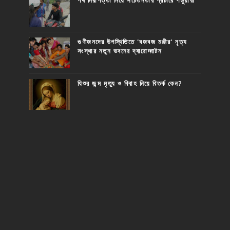
পথ নিরাপত্তা নিয়ে সচেতনতার প্রচারে পড়ুয়ারা
গুণীজনদের উপস্থিতিতে 'বজবজ মঞ্জীর' নৃত্য
সংস্থার নতুন ভবনের দ্বারোদ্ঘাটন
যিশুর জন্ম মৃত্যু ও বিবাহ নিয়ে বিতর্ক কেন?