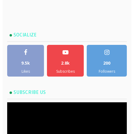
SOCIALIZE
9.5k
2.8k
200
Likes
Subscribes
Followers
SUBSCRIBE US