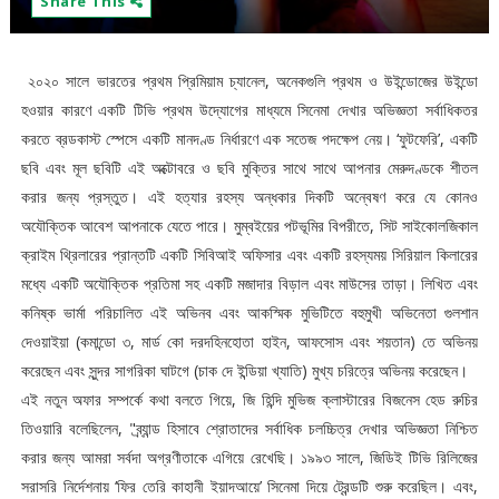
Share This
২০২০ সালে ভারতের প্রথম প্রিমিয়াম চ্যানেল, অনেকগুলি প্রথম ও উইন্ডোজের উইন্ডো
হওয়ার কারণে একটি টিভি প্রথম উদ্যোগের মাধ্যমে সিনেমা দেখার অভিজ্ঞতা সর্বাধিকতর
করতে ব্রডকাস্ট স্পেসে একটি মানদণ্ড নির্ধারণে এক সতেজ পদক্ষেপ নেয়। ‘ফুটফেরি’, একটি
ছবি এবং মূল ছবিটি এই অক্টোবরে ও ছবি মুক্তির সাথে সাথে আপনার মেরুদণ্ডকে শীতল
করার জন্য প্রস্তুত। এই হত্যার রহস্য অন্ধকার দিকটি অন্বেষণ করে যে কোনও
অযৌক্তিক আবেশ আপনাকে যেতে পারে। মুম্বইয়ের পটভূমির বিপরীতে, সিট সাইকোলজিকাল
ক্রাইম থ্রিলারের প্রান্তটি একটি সিবিআই অফিসার এবং একটি রহস্যময় সিরিয়াল কিলারের
মধ্যে একটি অযৌক্তিক প্রতিমা সহ একটি মজাদার বিড়াল এবং মাউসের তাড়া। লিখিত এবং
কনিষ্ক ভার্মা পরিচালিত এই অভিনব এবং আকস্মিক মুভিটিতে বহুমুখী অভিনেতা গুলশান
দেওয়াইয়া (কমান্ডো ৩, মার্ড কো দরদহিনহোতা হাইন, আফসোস এবং শয়তান) তে অভিনয়
করেছেন এবং সুন্দর সাগরিকা ঘাটগে (চাক দে ইন্ডিয়া খ্যাতি) মুখ্য চরিত্রে অভিনয় করেছেন।
এই নতুন অফার সম্পর্কে কথা বলতে গিয়ে, জি হিন্দি মুভিজ ক্লাস্টারের বিজনেস হেড রুচির
তিওয়ারি বলেছিলেন, "ব্র্যান্ড হিসাবে শ্রোতাদের সর্বাধিক চলচ্চিত্র দেখার অভিজ্ঞতা নিশ্চিত
করার জন্য আমরা সর্বদা অগ্রণীতাকে এগিয়ে রেখেছি। ১৯৯৩ সালে, জিডিই টিভি রিলিজের
সরাসরি নির্দেশনায় ‘ফির তেরি কাহানী ইয়াদআয়ে’ সিনেমা দিয়ে ট্রেন্ডটি শুরু করেছিল। এবং,