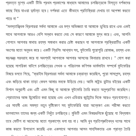
প্রদত্ত দৃশ্যে একটি টিভি প্রথম প্রকাশের মাধ্যমে আমাদের চলচ্চিত্রকে বিস্তৃত দর্শকদের
কাছে নিয়ে যাওয়া দুর্দান্ত হবে। দর্শকরা এতে কীভাবে প্রতিক্রিয়া দেখায় তা অপেক্ষা করতে
পারে না ”
"মনস্তাত্ত্বিক থ্রিলাররা সর্বদা আমাকে এর মগ্ন অভিজ্ঞতা যা আমাকে ডুবিয়ে রাখে এবং একই
সাথে আপনাকে আরও বেশি সন্ধান করতে দেয় সে কারণে আমাকে মুগ্ধ করে। এবং, আপনি
গোপনে আপনার মাথায় রহস্য সমাধান করার চেষ্টা করছেন যা আপনাকে প্রক্রিয়াটির একটি
অংশের মতো অনুভব করে। একটি গ্রিপিং আখ্যান সহ, ফুটফেরি পুরোপুরি রোমাঞ্চ, রহস্য এবং
ষড়যন্ত্র সরবরাহ করে যা অবশ্যই আপনাকে আপনার আসনের কিনারায় রাখবে। " যোগ করা
হয়েছে সাগরিকা ঘাটগে চলচ্চিত্রের লেখক ও পরিচালক কণিশক ভার্মসাইদ সম্পর্কে ফুটফেরির
বিষয়ে বলতে গিয়ে, "ক্রাইম থ্রিলাররা সর্বদা আমাকে চক্রান্ত করেছিল, পুরো সাসপেন্স, রহস্য
এবং জড়িয়ে থাকা তাড়া কেবল আমার মনকে উড়িয়ে দেয়। আমি মাইন্ড হান্টার বইয়ের একটি
বিশাল অনুরাগী এবং এটি এমন কিছু যা আমাকে ফুটফেরি তৈরি করতে অনুপ্রাণিত করেছিল।
শ্রোতাদের আজ উন্মোচিত করা হয়েছে এবং এখন এডিয়ার কন্টেন্টের দিকে আরও গ্রহণযোগ্য।
এর সাহসী এবং সমস্ত নতুন দৃষ্টিকোণ সহ ফুটফেরিরি যারা অন্বেষণ এবং পরীক্ষা করতে
ভালবাসেন তাদের জন্য একটি নিখুঁত চলচ্চিত্র। মুভিটি এমন বিষয়গুলিকে ছুঁয়েছে যা বিদ্যমান
তবে ফেটিশ বা আবেশের মতো প্রকাশ্যে বলা হয় না। আমি খুব প্রতিশ্রুতিবদ্ধ দলের সাথে
কাজ করতে উপভোগ করেছি এবং একসাথে আপনার আসন সাহসিকতার এক প্রান্ত তৈরি