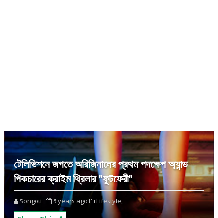
টেলিভিশনে জগতে অরিজিনালের প্রথম পদক্ষেপ অ্যান্ড
পিকচারের ক্রাইম থ্রিলার "ফুটফেরী"
Songoti
6 years ago
Lifestyle,