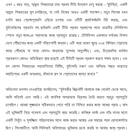
এখন ২ বছর পরে, অ্যান্ড পিকচারের তার প্রথম টিভি উদ্যোগ চালু করছে - ‘ফুটফ্রি’, একটি
অ্যান্ড পিকচারের মূল চলচ্চিত্র, যা সেই দিকের আরও একটি পদক্ষেপ। নতুন সিনেমা যখন
চলতি বছর প্রেক্ষাগৃহগুলি এড়িয়ে চলেছে এবং ওটিটি প্ল্যাটফর্মগুলি হিট করছে, এবং
ফুটফেরিসের প্রবর্তন সহ ছবিগুলি একটি টিভি প্রথম প্রকাশের সাথে ভারতীয় টেলিভিশন
স্পেসে নতুন মানদণ্ড স্থাপনের জন্য প্রস্তুত রয়েছে। টেলিভিশন একসাথে দর্শকের বিশাল
বেসে পৌঁছানোর জন্য একটি শক্তিশালী মাধ্যম। এটি সারা ভারত জুড়ে ৮৩৫ মিলিয়ন শ্রোতার
কাছে পৌঁছেছে যা অন্য কোনও মাধ্যমের তুলনায় অতুলনীয়। এবং, চিত্রগুলির বর্তমান
গ্রাহকগণ কোনও অতিরিক্ত ব্যয় ছাড়াই এই টিভিটি প্রথম প্রকাশ করতে সক্ষম হবেন। ওড
বল মোশন পিকচারের সহযোগিতায় নির্মিত, ফুটফেরি তরুণ এবং অস্থির শহুরে ভারতের
মহাবিশ্বের একটি অন্ধকার, বাঁকানো গল্প যা শ্রোতাদের ব্যস্ত রাখবে ”
অভিনেতা গুলশান দেওয়াইয়া বলেছিলেন, “ফুটফরীর স্ক্রিপ্টটি আমাকে শুরু থেকেই ডেকে আনে,
আমি সত্যিই এতে আছি। এই মানসিক অপরাধকে থ্রিলার তৈরি করতে প্রচুর প্রস্তুতি
চলেছিল। আমরা সূক্ষ্মভাবে সঠিকভাবে পেতে পারি তা নিশ্চিত করার জন্য আমরা প্রায় ২ মাস
এই ভূমিকাটি নিয়ে গবেষণা এবং প্রস্তুতি ব্যয় করেছি। কনিষ্ক ভার্মা এবং তাঁর দলের মতো
একটি নিখুঁত ও সুসজ্জিত পরিচালকের সাথে কাজ করার আমার এক সময়ের পরম রোলকোস্টার
ছিল। সিনেমাটিতে আমি সিবিআই অফিসারের ভূমিকায় রচনা করছি যা আমার জন্য প্রথম।