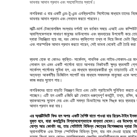
ভাবনার আদান প্রদান এবং সহযোগিতার স্বার্থে
।
নাগরিকরা এ বার একটি এন্ড-টু-এন্ড এনক্রিপটেড সিস্টেমের মাধ্যমে তাদের নিজ
ভাবনার আদান প্রদান এবং লেনদেন করতে পারবেন।
মাল্টি-ভার্স টেকনোলজিস সংস্থার দর্শনই হল বর্তমান সময়ে এআই এবং কম্পিউট
অ্যাপ্লিকেশনকে সাধারণ মানুষের ডাউনলোড এবং ব্যবহারের উপযোগী করে তোল
দ্বারা নিয়ন্ত্রিত হয়ে নয়, বরং কোনও ব্যক্তিগত তথ্য না দিয়ে কিংবা ডেটা ব্রি
এবং পারস্পরিক আদান প্রদান করতে পারেন, সেই ভাবনা থেকেই এটি তৈরি করা
ব্যবসা হোক বা কোনও ব্যক্তি- সার্কেলস্, পাবলিক এবং লাইভ-লোকাল-এর মা
লোকাল হল এমন একটি পার্সোনা যাতে আপনার নিকটবর্তী ক্ষুদ্র ব্যবসাটি গ্ল
সার্কেলস্ পার্সোনার সুবিধা হল, এর মাধ্যমে ব্যবহারকারীরা খুব তাড়াতাড়ি
অত্যন্ত আকর্ষণীয় ডিজিটাল সাপোর্ট যার মাধ্যমে সমমনস্ক মানুষেরা একে অপরে
কাজ করার সুযোগ পায়।
নাগরিকদের হাতে বাড়তি নিয়ন্ত্রণ দিতে এবং ডেটা প্রাইভেসি সুনিশ্চিত করতে 
পাচ্ছেন। এটি হল একটি ৫জিবি ভল্ট যেখানে গুরুত্বপূর্ণ কনটেন্ট, তথ্য, রসিদ,
ব্যাকআপের সুযোগ দেয় এবং এটি সমস্ত ডিভাইসের সঙ্গে সিঙ্ক করে ব্যবহার 
আদান প্রদান করা যায়।
এর অ্যাক্টিভিটি ফিড হল অপর একটি বৈশিষ্ট যাতে পাওয়া যায় রিয়েল-টাইম ইনফরম
যুক্ত হবে, যারা কনটেন্টের বিশ্বাসযোগ্যতাকে মান্যতা দেবেন। এর উদ্দেশ্য ব
যোগ্য আর কোনটা নয়, তার গোটাটাই বিভিন্ন ক্ষেত্রের বিশেষজ্ঞদের দ্বারা ন
অ্যাগনস্টিক এবং টাস্ক স্পেসিফিক বিভিন্ন টুলস, যার নাম দেওয়া হয়েছে 
রয়েছে কিংবা নতুন কোনও অ্যাপ্লিকেশন সেগুলির আধুনিকীকরণের জন্য কাস্ট