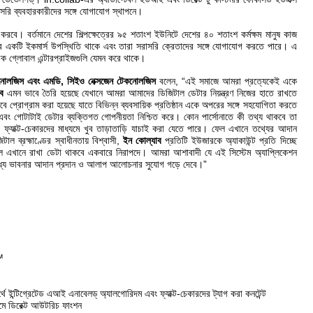
াসরি ব্যবহারকারীদের সঙ্গে যোগাযোগ স্থাপনে।
 করবে। বর্তমানে দেশের
শিল্পক্ষেত্রের ৯৫ শতাংশ ইউনিটে দেশের ৪০ শতাংশ কর্মক্ষম মানুষ কাজ
একটি ইকমার্স উপস্থিতি থাকে এবং তারা সরাসরি ক্রেতাদের সঙ্গে যোগাযোগ করতে পারে। এ
 ঠিক গ্লোবাল এন্টারপ্রাইজগুলি যেমন করে থাকে।
টেকনোলজিস এবং এমডি
,
সিইও নেক্সজেন টেকনোলজিস
বলেন,
“
এই সমাজে আমরা প্রত্যেকেই একে
ব
এমন ভাবে তৈরি হয়েছে যেখানে আমরা আমাদের ডিজিটাল ডেটার নিয়ন্ত্রণ নিজের হাতে রাখতে
বে প্রোগ্রাম করা হয়েছে যাতে বিভিন্ন ব্যবসায়িক প্রতিষ্ঠান একে অপরের সঙ্গে সহযোগিতা করতে
 এবং গোটাটাই ডেটার ব্যক্তিগত গোপনীয়তা নিশ্চিত করে। কোন পার্সোনাতে কী তথ্য থাকবে তা
যাক্ট-চেকারদের মাধ্যমে খুব তাড়াতাড়ি যাচাই করা যেতে পারে। ফেল এখানে তথ্যের আদান
াল ব্রহ্মাণ্ডের স্বাধীনতায় বিশ্বাসী,
ইন কোল্যাব
প্রতিটি ইউজারকে অ্যাকাউন্ট প্রতি দিচ্ছে
 ফলে এখানে রাখা ডেটা থাকবে একবারে নিরাপদে। আমরা আশাবাদী যে এই সিস্টেম অ্যাপ্লিকেশন
মধ্যে ভাবনার আদান প্রদান ও আলাপ আলোচনার সুযোগ গড়ে দেবে।
”
™
 ইন্টিগ্রেটেড এআই এনাবেলড্ অ্যালগোরিদম এবং ফ্যাক্ট-চেকারদের ট্যাগ করা কনটেন্ট
যমে ডিরেক্ট আউটরিচ ফাংশন