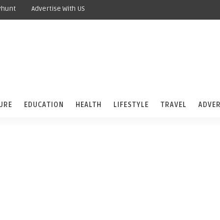
yhunt
Advertise With US
URE
EDUCATION
HEALTH
LIFESTYLE
TRAVEL
ADVER