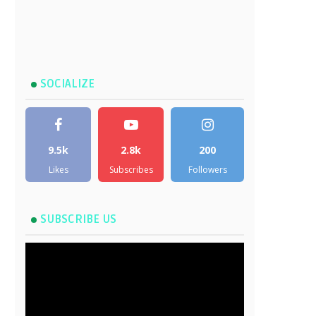
SOCIALIZE
9.5k
2.8k
200
Likes
Subscribes
Followers
SUBSCRIBE US