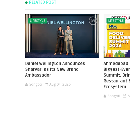
RELATED POST
LIFESTYLE
LIFESTYLE
Daniel Wellington Announces
Ahmedabad t
Sharvari as Its New Brand
Biggest-Ever
Ambassador
Summit, Brin
Restaurant &
Songoti
Aug 04, 2026
Ecosystem
Songoti
A