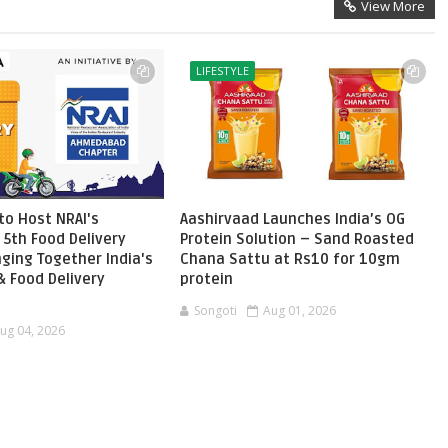
View More
LIFESTYLE
o Host NRAI's
Aashirvaad Launches India’s OG
 5th Food Delivery
Protein Solution – Sand Roasted
ging Together India's
Chana Sattu at Rs10 for 10gm
 Food Delivery
protein
Songoti
Aug 01, 2026
ug 04, 2026