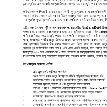
এন্টারপ্রাইজ এবং সরকারি সংস্থাগুলিকেও সাহায্য করবে কনটেন্ট শেয়ার করে সর
লাইভ-লোকাল
ফিচারটি
ভারতের ৪.২ কোটি ক্ষুদ্র ব্যবসাকে আরও শক্তিশালী
করেন। লাইভ-লোকাল এই সব ইউনিটকে সাহায্য করবে যাতে তাদের প্রতেকের 
বার স্থানীয় ক্ষুদ্র ব্যবসাটি তার কাছে থাকা নাগরিকদের পরিষেবা দিতে পারবে,
এটির লঞ্চ উপলক্ষে
শ্রী এ এস রাজগোপাল
,
ম্যানেজিং ডিরেক্টর
,
মাল্টিভার্স 
অপরের চেয়ে আলাদা এবং আমাদের মধ্যে নানা জটিলতাও রয়েছে।
ইন কোল্যা
পারি এবং নিজের শর্তে কনটেন্ট শেয়ার করতে পারি বা দেখতে পারি। এটি এমন ভা
পারে, সমমনস্ক গোষ্ঠির মানুষ নিজেদের মধ্যে যোগাযোগ স্থাপন করতে পারেন
সেই অ্যাকাউন্ট ইউজার ঠিক করতে পারবেন এবং ফিডে থাকা যে কোনও তথ্য ফ্
প্রদানে খুব দায়িত্বশীল ভাবে হবে। এটি এমন একটি সংস্থা, যারা সমগ্র ডিজিট
বিনামূল্যে ২৫৬ বিট এনক্রিপ্টেড ৫জিবি স্টোরেজ যা ডিসেন্ট্রালাইজ করা।
নিপাপত্তার বলয় গড়ে অনলাইনে সহযোগিতা, তথ্যের আদান প্রদান, গোষ্ঠীর 
ইন কোল্যাব
অ্যাপের বৈশিষ্ট
এক অ্যাকাউন্ট মাল্টিপল
‘
পার্সোনা
’
·
ডেটা স্টোর করার জন্য বিনামূল্যে ৫জিবি সেন্ট্রালাইজড্ ক্লাউড ভল্ট
·
অপটিমাম শেয়ার এবং কনটেন্ট কোয়ালিটির স্বার্থে মাল্টি-মিডিয়া সাপোর্ট
·
মাইক্রো অ্যাপস্ অ্যাডাপ্ট এবং ইন্টিগ্রেট করার ক্ষমতা
·
নিরাপদ ও মসৃণ ওয়ার্কস্পেস কোল্যাবোরেশনের জন্য
InfiniteVault
·
জিও-লোকাল ব্যবসা এবং কেনাকাটির সুযোগের জন্য লাইভ লোকাল
·
কমিউনিটি গ্রুপস-এর মাধ্যমে কালচার কাল্টিভেশন
·
খবর এবং আপডেটস-এর বিশ্বাসযোগ্যতা এবং সামাজিক মান্যতার স্বার্থে
·
বেসরকারি সংস্থা এবং সরকারি কাজে ব্যবহারের জন্য গ্রুপস-এর মাধ্
·