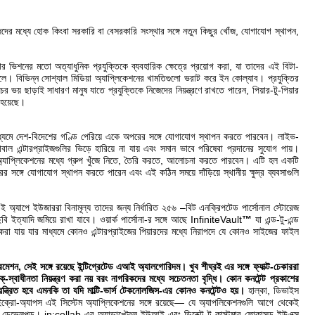
েদের মধ্যে হোক কিংবা সরকারি বা বেসরকারি সংস্থার সঙ্গে নতুন কিছুর খোঁজ, যোগাযোগ স্থাপন,
ার ভিশনের মতো অত্যাধুনিক প্রযুক্তিকে ব্যবহারিক ক্ষেত্রে প্রয়োগ করা, যা তাদের এই বিটা-
ে। বিভিন্ন সোশ্যাল মিডিয়া অ্যাপ্লিকেশনের খামতিগুলো ভরাট করে
ইন কোল্যাব
। প্রযুক্তির
চের ভয় ছাড়াই সাধারণ মানুষ যাতে প্রযুক্তিকে নিজেদের নিয়ন্ত্রণে রাখতে পারেন, পিয়ার-টু-পিয়ার
 হয়েছে।
ধ্যমে দেশ-বিদেশের গণ্ডি পেরিয়ে একে অপরের সঙ্গে যোগাযোগ স্থাপন করতে পারবেন। লাইভ-
োবাল এন্টারপ্রাইজগুলির ভিড়ে হারিয়ে না যায় এবং সমান ভাবে পরিষেবা প্রদানের সুযোগ পায়।
 এই অ্যাপ্লিকেশনের মধ্যে গ্রুপ খুঁজে নিতে, তৈরি করতে, আলোচনা করতে পারবেন। এটি হল একটি
র সঙ্গে যোগাযোগ স্থাপন করতে পারেন এবং এই কঠিন সময়ে দাঁড়িয়ে স্থানীয় ক্ষুদ্র ব্যবসাগুলি
এই অ্যাপে ইউজাররা বিনামূল্য তাদের জন্য নির্ধারিত ২৫৬ –বিট এনক্রিপটেড পার্সোনাল স্টোরেজ
 ছবি ইত্যাদি জমিয়ে রাখা যাবে। ওয়ার্ক পার্সোনা-র সঙ্গে আছে
InfiniteVault
™
যা এন্ড-টু-এন্ড
করা যায় যার মাধ্যমে কোনও এন্টারপ্রাইজের পিয়ারদের মধ্যে নিরাপদে যে কোনও সাইজের ফাইল
েশন, সেই সঙ্গে রয়েছে ইন্টিগ্রেটেড এআই অ্যালগোরিদম। খুব শীঘ্রই এর সঙ্গে ফ্যাক্ট-চেকাররা
াক্-স্বাধীনতা নিয়ন্ত্রণ করা নয় বরং নাগরিকদের মধ্যে সচেতনতা বৃদ্ধি। কোন কনটেন্ট প্রকাশের
িয়ন্ত্রিত হবে এমনকি তা যদি মাল্টি-ভার্স টেকনোলজিস-এর কোনও কনটেন্টও হয়।
হাল্কা, ডিভাইস
মাইক্রো-অ্যাপস এই সিস্টেম অ্যাপ্লিকেশনের সঙ্গে রয়েছে— যে অ্যাপলিকেশনগুলি আগে থেকেই
ম ডেভেলপড‌্।
in:collab
-এর অ্যাডাপ্টেবল ইউআই এবং ডিরেক্ট টু কাস্টমার ফোকাসড ইউএক্স