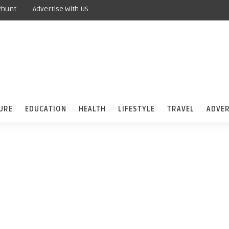
yhunt
Advertise With US
URE
EDUCATION
HEALTH
LIFESTYLE
TRAVEL
ADVER