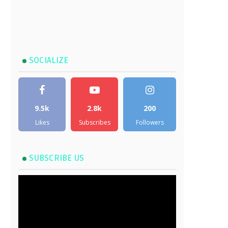
SOCIALIZE
9.5k
2.8k
200
Likes
Subscribes
Followers
SUBSCRIBE US