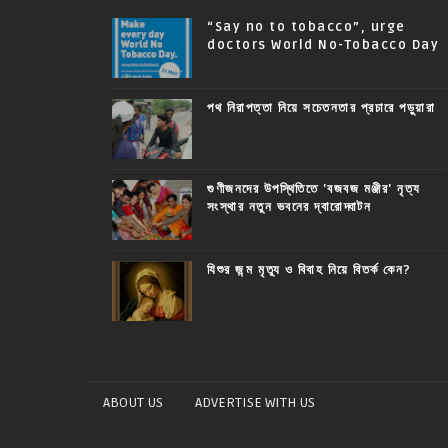
“Say no to tobacco”, urge
doctors World No-Tobacco Day
পথ নিরাপত্তা নিয়ে সচেতনতার প্রচারে পড়ুয়ারা
গুণীজনদের উপস্থিতিতে 'বজবজ মঞ্জীর' নৃত্য
সংস্থার নতুন ভবনের দ্বারোদ্ঘাটন
যিশুর জন্ম মৃত্যু ও বিবাহ নিয়ে বিতর্ক কেন?
ABOUT US
ADVERTISE WITH US