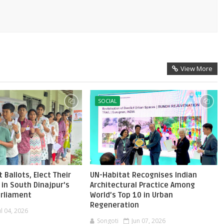
View More
SOCIAL
 Ballots, Elect Their
UN-Habitat Recognises Indian
in South Dinajpur's
Architectural Practice Among
Parliament
World’s Top 10 in Urban
Regeneration
ul 04, 2026
Songoti
Jun 07, 2026