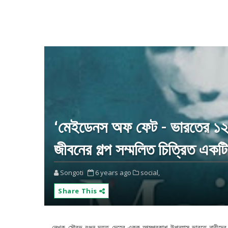
‘মেইডেনস অফ ফেট - ভারতের ১২ অ
জীবনের গল্প সম্মলিত চিত্রিত একট
Songoti
6 years ago
social,
Share This
লেখক সৌরভ রঞ্জন দত্ত দেহের একক আত্মপ্রকাশ উপন্যাস ভারতে নারীদের 