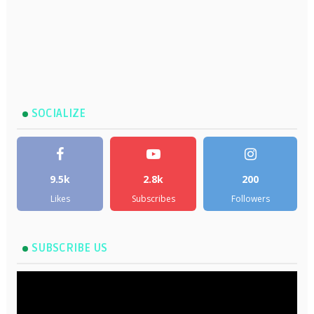
SOCIALIZE
9.5k
2.8k
200
Likes
Subscribes
Followers
SUBSCRIBE US