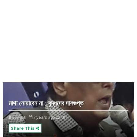
মাথা নোয়াবেন না : বুদ্ধদেব দাশগুপ্ত
Songoti
7 years ago
KIFF,
Share This