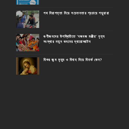
পথ নিরাপত্তা নিয়ে সচেতনতার প্রচারে পড়ুয়ারা
গুণীজনদের উপস্থিতিতে 'বজবজ মঞ্জীর' নৃত্য
সংস্থার নতুন ভবনের দ্বারোদ্ঘাটন
যিশুর জন্ম মৃত্যু ও বিবাহ নিয়ে বিতর্ক কেন?