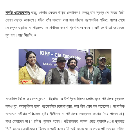
সঙ্গতি ওয়েবডেস্কঃ
বাচ্চু, পেশায় একজন গাড়ির মেকানিক। কিন্তু তাঁর স্বপ্ন সে নিজের তৈরী
প্লেন ওড়াবে আকাশে। যদিও তাঁর স্বপ্নে বাধা হয়ে দাঁড়ায় প্রশাসনিক শক্তি, গল্পের শেষে
সে প্লেন ওড়াতে না পাড়লেও সে মাথানত করেনা প্রশাসনের কাছে। এই হল উড়ো জাহাজের
মূল গল্প। যার স্ক্রিনিং ও
সাংবাদিক বৈঠক হয়ে গেল নন্দনে। স্ক্রিনিং -এ উপস্থিত ছিলেন চলচ্চিত্রের পরিচালক বুদ্ধদেব
দাসগুপ্ত, কলাকুশীলব ছাড়া প্রসেনজিত চট্টোপাধ্যায়, জয়া শীল ঘোষ সহ অনেকেই। সাংবাদিক
সম্মেলনে বর্ষীয়ান পরিচালক ছবির শীল্পীদের ও পরিচালক সদস্যদের জানান "ভয় পাবেন না।
মাথা নোয়াবেন না।" ছবি'র প্রসঙ্গে বলেন। পরিচালকের আসল এয়ার ক্র্যাফট ের ব্যবহার
তিনি করতে চেয়েছিলেন। কিন্তু বাজেটে কুলোয় নি তাই আনন্দ আঢ্য তাকে পরিচালকের চাহিদা