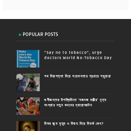
POPULAR POSTS
“Say no to tobacco”, urge
doctors World No-Tobacco Day
পথ নিরাপত্তা নিয়ে সচেতনতার প্রচারে পড়ুয়ারা
গুণীজনদের উপস্থিতিতে 'বজবজ মঞ্জীর' নৃত্য
সংস্থার নতুন ভবনের দ্বারোদ্ঘাটন
যিশুর জন্ম মৃত্যু ও বিবাহ নিয়ে বিতর্ক কেন?