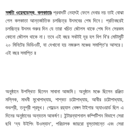
সঙ্গতি ওয়েবডেস্ক, কলকাতাঃ
প্রবাদটি নেহাৎই ফেলে দেবার নয় তাই বোঝা
গেল কলকাতা আন্তর্জাতিক চলচ্চিত্র উৎসবের শেষ দিনে। প্রতিবছরই
চলচ্চিত্র উৎসব শুরুর দিন যে তারা খচিত জৌলস থাকে শেষ দিন সেরকম
কোনো জৌলস থাকে না। তবে এই বছর সবটাই দূর হল বিগ বি'র মোটামুটি
২০ মিনিটের ভিডিওটি, যা দেখানো হয় নজরুল মঞ্চের সমাপ্তি'র আসরে।
এই বছর সমাপ্তি র
অনুষ্ঠানে উপস্থিত ছিলেন সাবানা আজমি।
অনুষ্ঠান মঞ্চে ছিলেন
রঞ্জিত
মল্লিক, মাধবী মুখোপাধ্যায়, শাশ্বত চট্টোপাধ্যায়, আবীর চট্টোপাধ্যায়,
শুভশ্রী, তনুশ্রী প্রমুখ। গোল্ডেন রয়্যাল বেঙ্গল টাইগার অ্যাওয়ার্ড ছিল এ
দিনের অনুষ্ঠানের অন্যতম আকর্ষণ। ইন্টারন্যাশনাল কম্পিটিশন বিভাগে সেরা
ছবি ‘দ্য উইপিং উওম্যান’, পরিচালক জায়রো বুস্তামান্তে এবং সেরা