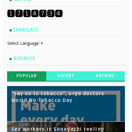
TRANSLATE
Select Language
▼
BUSINESS
POPULAR
RECENT
ARCHIVE
“Say no to tobacco”, urge doctors
World No-Tobacco Day
Sex workers in Sonagachi reeling