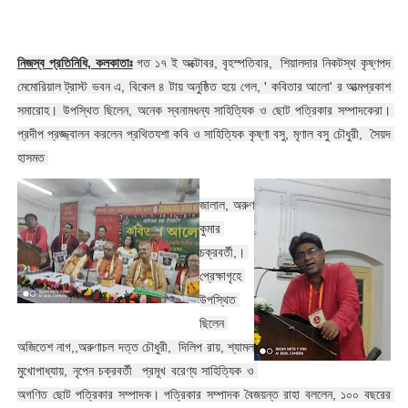
নিজস্ব প্রতিনিধি, কলকাতাঃ
 গত ১৭ ই অক্টোবর, বৃহস্পতিবার,  শিয়ালদার নিকটস্থ কৃষ্ণপদ 
মেমোরিয়াল ট্রাস্ট ভবন এ, বিকেল ৪ টায় অনুষ্ঠিত হয়ে গেল, ' কবিতার আলো' র আত্মপ্রকাশ 
সমারোহ। উপস্থিত ছিলেন, অনেক স্বনামধন্য সাহিত্যিক ও ছোট পত্রিকার সম্পাদকেরা। 
প্রদীপ প্রজ্জ্বালন করলেন প্রথিতযশা কবি ও সাহিত্যিক কৃষ্ণা বসু, মৃণাল বসু চৌধুরী,  সৈয়দ 
হাসমত 
জালাল, অরুণ 
কুমার 
চক্রবর্তী,। 
প্রেক্ষাগৃহে 
উপস্থিত 
ছিলেন 
অজিতেশ নাগ,,অরুণাচল দত্ত চৌধুরী,  দিলিপ রায়, শ্যামল 
মুখোপাধ্যায়, নৃপেন চক্রবর্তী  প্রমূখ বরেণ্য সাহিত্যিক ও 
অগণিত ছোট পত্রিকার সম্পাদক। পত্রিকার সম্পাদক বৈজয়ন্ত রাহা বললেন, ১০০ বছরের 