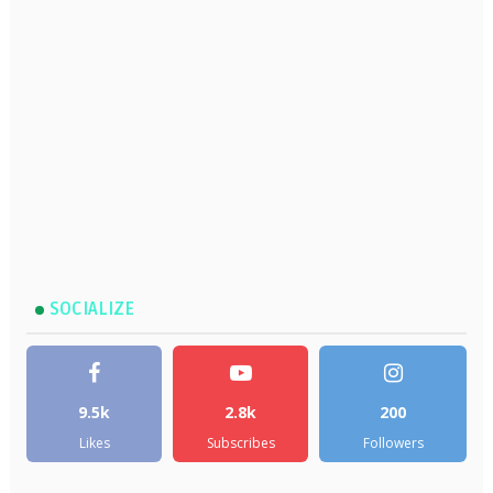
SOCIALIZE
9.5k
2.8k
200
Likes
Subscribes
Followers