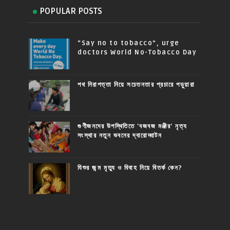
POPULAR POSTS
“Say no to tobacco”, urge
doctors World No-Tobacco Day
পথ নিরাপত্তা নিয়ে সচেতনতার প্রচারে পড়ুয়ারা
গুণীজনদের উপস্থিতিতে 'বজবজ মঞ্জীর' নৃত্য
সংস্থার নতুন ভবনের দ্বারোদ্ঘাটন
যিশুর জন্ম মৃত্যু ও বিবাহ নিয়ে বিতর্ক কেন?