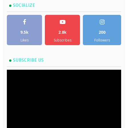
SOCIALIZE
9.5k
2.8k
200
Likes
Subscribes
Followers
SUBSCRIBE US