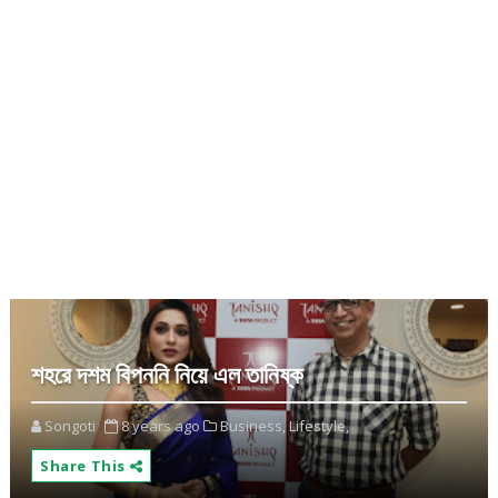
শহরে দশম বিপননি নিয়ে এল তানিষ্ক
Songoti
8 years ago
Business,
Lifestyle,
Share This