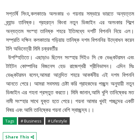
সপ্তর্ষি সিংহ,কলকাতাঃ অলংকার ও গয়নার সম্ভারে ভারতে অন্যত্তম
ব্র্যান্ড তানিষ্ক। গ্রহরত্ন কিংবা নতুন ডিজাইন এর অলংকার শিল্পে
অন্যত্তম সংস্হা তানিষ্ক শহরে ইতিমধ্যে দশটি বিপননি নিয়ে এল।
সম্প্রতি দক্ষিন কলকাতার গড়িয়ায় তানিষ্ক দশম বিপননির উদ্বোধন করেন
টলি অভিনেত্রী মিমি চক্রবর্তীর
উপস্হিতিতে। এছাড়াও ছিলেন সংস্হার সিইও সি কে ভেঙ্কটরমন এবং
টাইটন কোম্পানির বিজনেস হেড রাজেশ্বরী শ্রীনিভাসন। এদিন মিঃ
ভেঙ্কটরমন বলেন,আমরা আনন্দিত শহরে আকর্ষনীয় এই দশম বিপননি
আনতে পেরে। আমরা সবসময় চেষ্টা করি গ্রাহকদের পচ্ছন্দ অনুযায়ী নতুন
ডিজাইন এর গহনা প্রস্তুত করতে। মিমি জানান,আমি খুশি তানিষ্কের মত
নামী সংস্হার সাথে যুক্ত হতে পেরে। গয়না আমার খুবই পচ্ছন্দের একটি
বিষয় এবং আমি তানিষ্কের গয়না বেশি স্বাচ্ছন্দ্য।।
Tags
# Business
# Lifestyle
Share This