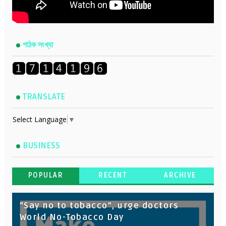
পাঠক সংখ্যা
TRANSLATE
Select Language
▼
BUSINESS
POPULAR
RECENT
ARCHIVE
“Say no to tobacco”, urge doctors
World No-Tobacco Day