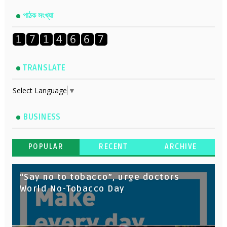
পাঠক সংখ্যা
TRANSLATE
Select Language
▼
BUSINESS
POPULAR
RECENT
ARCHIVE
“Say no to tobacco”, urge doctors
World No-Tobacco Day