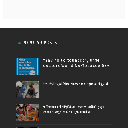
POPULAR POSTS
“Say no to tobacco”, urge
doctors World No-Tobacco Day
পথ নিরাপত্তা নিয়ে সচেতনতার প্রচারে পড়ুয়ারা
গুণীজনদের উপস্থিতিতে 'বজবজ মঞ্জীর' নৃত্য
সংস্থার নতুন ভবনের দ্বারোদ্ঘাটন