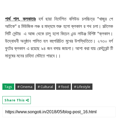
পার্থ পাল, কলকাতাঃ
হর্স ছায়া নির্দেশিত বলিউড চলচ্চিত্র "খাজুর পে
আটকে" র মিউজিক লঞ্চ র মাধ্যমে শুরু হলো ক্লকাল র পথ চলা। সল্টলেক
সিটি সেন্টার এ আজ থেকে চালু হলো কিচেন এন্ড লাউঞ্জ বিশিষ্ট "ক্লকাল।
উদ্বোধনী অনুষ্ঠান পালিত হল বহুপরিচিত মুখের উপস্থিতিতে। ২৭৩০ বর্গ
ফুটের ক্লকাল এ রয়েছে ৯৪ জন বসার জায়গা। আশা করা যায় রেস্টুরেন্ট টি
মানুষের মনের চাহিদা মেটাতে পারবে।।
Tags
# Cinema
# Cultural
# food
# Lifestyle
Share This