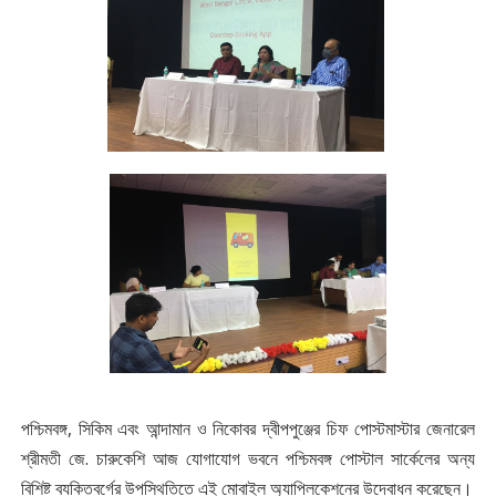
পশ্চিমবঙ্গ, সিকিম এবং আন্দামান ও নিকোবর দ্বীপপুঞ্জের চিফ পোস্টমাস্টার জেনারেল
শ্রীমতী জে. চারুকেশি আজ যোগাযোগ ভবনে পশ্চিমবঙ্গ পোস্টাল সার্কেলের অন্য
বিশিষ্ট ব্যক্তিবর্গের উপস্থিতিতে এই মোবাইল অ্যাপ্লিকেশনের উদ্বোধন করেছেন।