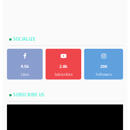
SOCIALIZE
9.5k
2.8k
200
Likes
Subscribes
Followers
SUBSCRIBE US