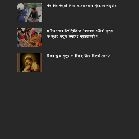
পথ নিরাপত্তা নিয়ে সচেতনতার প্রচারে পড়ুয়ারা
গুণীজনদের উপস্থিতিতে 'বজবজ মঞ্জীর' নৃত্য
সংস্থার নতুন ভবনের দ্বারোদ্ঘাটন
যিশুর জন্ম মৃত্যু ও বিবাহ নিয়ে বিতর্ক কেন?