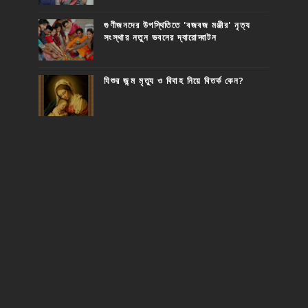
গুণীজনদের উপস্থিতিতে 'বজবজ মঞ্জীর' নৃত্য
সংস্থার নতুন ভবনের দ্বারোদ্ঘাটন
যিশুর জন্ম মৃত্যু ও বিবাহ নিয়ে বিতর্ক কেন?