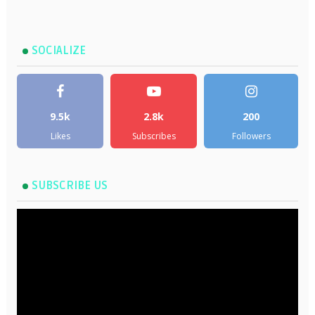
SOCIALIZE
9.5k
2.8k
200
Likes
Subscribes
Followers
SUBSCRIBE US