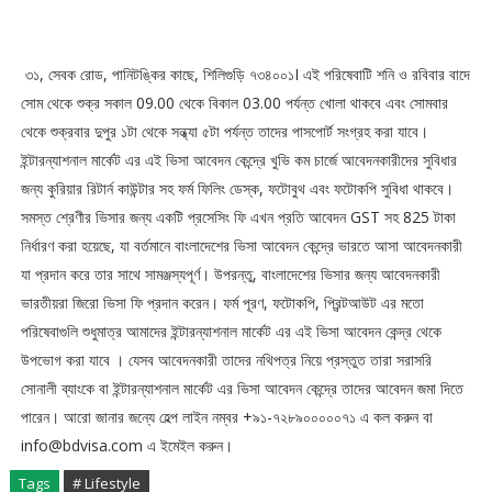
৩১, সেবক রোড, পানিটঙ্কির কাছে, শিলিগুড়ি ৭৩৪০০১I এই পরিষেবাটি শনি ও রবিবার বাদে
সোম থেকে শুক্র সকাল 09.00 থেকে বিকাল 03.00 পর্যন্ত খোলা থাকবে এবং সোমবার
থেকে শুক্রবার দুপুর ১টা থেকে সন্ধ্যা ৫টা পর্যন্ত তাদের পাসপোর্ট সংগ্রহ করা যাবে।
ইন্টারন্যাশনাল মার্কেট এর এই ভিসা আবেদন কেন্দ্রে খুভি কম চার্জে আবেদনকারীদের সুবিধার
জন্য কুরিয়ার রিটার্ন কাউন্টার সহ ফর্ম ফিলিং ডেস্ক, ফটোবুথ এবং ফটোকপি সুবিধা থাকবে।
সমস্ত শ্রেণীর ভিসার জন্য একটি প্রসেসিং ফি এখন প্রতি আবেদন GST সহ 825 টাকা
নির্ধারণ করা হয়েছে, যা বর্তমানে বাংলাদেশের ভিসা আবেদন কেন্দ্রে ভারতে আসা আবেদনকারী
যা প্রদান করে তার সাথে সামঞ্জস্যপূর্ণ। উপরন্তু, বাংলাদেশের ভিসার জন্য আবেদনকারী
ভারতীয়রা জিরো ভিসা ফি প্রদান করেন। ফর্ম পূরণ, ফটোকপি, প্রিন্টআউট এর মতো
পরিষেবাগুলি শুধুমাত্র আমাদের ইন্টারন্যাশনাল মার্কেট এর এই ভিসা আবেদন কেন্দ্র থেকে
উপভোগ করা যাবে । যেসব আবেদনকারী তাদের নথিপত্র নিয়ে প্রস্তুত তারা সরাসরি
সোনালী ব্যাংকে বা ইন্টারন্যাশনাল মার্কেট এর ভিসা আবেদন কেন্দ্রে তাদের আবেদন জমা দিতে
পারেন। আরো জানার জন্যে হেল্প লাইন নম্বর +৯১-৭২৮৯০০০০০৭১ এ কল করুন বা
info@bdvisa.com এ ইমেইল করুন।
Tags
# Lifestyle