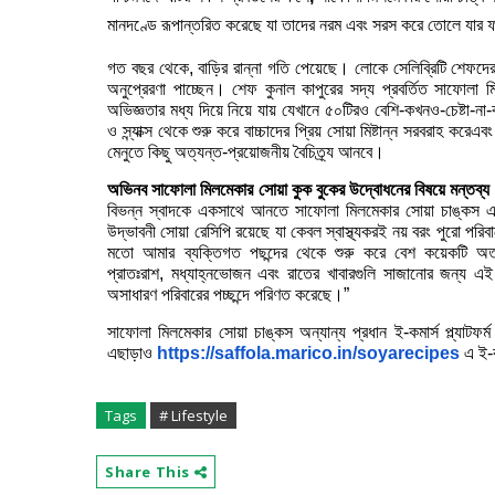
মানদণ্ডে রূপান্তরিত করেছে যা তাদের নরম এবং সরস করে তোলে যার ফ
গত বছর থেকে
,
বাড়ির রান্না গতি পেয়েছে। লোকে সেলিব্রিটি শেফদের
অনুপ্রেরণা পাচ্ছেন। শেফ কুনাল কাপুরের সদ্য প্রবর্তিত সাফোলা ম
অভিজ্ঞতার মধ্য দিয়ে নিয়ে যায়
যেখানে ৫০টিরও বেশি-কখনও-চেষ্টা-না-
ও স্ন্যাক্স থেকে শুরু করে বাচ্চাদের প্রিয় সোয়া মিষ্টান্ন সরবরাহ কর
মেনুতে কিছু অত্যন্ত-প্রয়োজনীয় বৈচিত্র্য আনবে।
অভিনব সাফোলা মিলমেকার সোয়া কুক বুকের উদ্বোধনের বিষয়ে মন্তব্য
বিভন্ন স্বাদকে একসাথে আনতে সাফোলা মিলমেকার সোয়া চাঙ্কস এ
উদ্ভাবনী সোয়া রেসিপি রয়েছে যা কেবল স্বাস্থ্যকরই নয় বরং পুরো পরিব
মতো আমার ব্যক্তিগত পছন্দের থেকে শুরু করে বেশ কয়েকটি অত্যন
প্রাতঃরাশ
,
মধ্যাহ্নভোজন এবং রাতের খাবারগুলি সাজানোর জন্য এই 
অসাধারণ পরিবারের পচ্ছন্দে পরিণত করেছে।”
সাফোলা মিলমেকার সোয়া চাঙ্কস অন্যান্য প্রধান ই-কমার্স প্ল্যা
এছাড়াও
https://saffola.marico.in/
soyarecipes
এ ই-
Tags
# Lifestyle
Share This