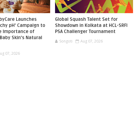
byCare Launches
Global Squash Talent Set for
chy pH' Campaign to
Showdown in Kolkata at HCL-SRFI
he Importance of
PSA Challenger Tournament
Baby Skin's Natural
Songoti
Aug 07, 2026
ug 07, 2026