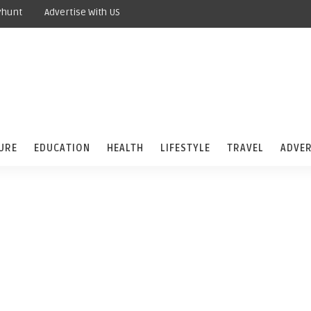
yhunt
Advertise With US
URE
EDUCATION
HEALTH
LIFESTYLE
TRAVEL
ADVER