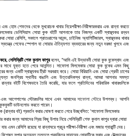
 এবং হোম শেফদের থেকে মুখরোচক খাবার নিয়েপরীক্ষা-নিরীক্ষারকরার এবং রান্না করতে
িলমেকার
ডেলিসিয়াস সোয়া কুক
বইটি আপনাকে
তার নিজস্ব একটি স্বাস্থ্যকর রন্ধন
করা সোয়া রেসিপি
,
সকালে প্রাতঃরাশের আনন্দ
,
চাইনিজ অ্যাপিটিজারস
,
স্বাস্থ্যকর খাবার
েএবং স্বতন্ত্র শেফের স্পেশাল যা সোয়ার ঐতিহ্যগত ব্যবহারের জন্য নতুন দরজা খুলবে এবং
 করে
,
সেলিব্রিটি শেফ কুনাল কাপুর
বলেন
, “
আমি এই উদ্ভাবনী সোয়া কুক বুকেস্বাদ এবং
র সাথে যুক্ত হতে পেরে আনন্দিত। সাফোলা মিলমেকার সোয়া কুক বুকের এমন কিছু
ারের জন্য একটি স্বাস্থ্যকর ট্রিট সরবরাহ করে। সোয়া বিরিয়ানি এবং সোয়া গ্রেভী চাপের
্ত জনপ্রিয় স্থানীয় বাঙালি এবং উত্তরদিকস্থ রান্না
,
আমরা আপনার সমস্ত
রান্নার বইটি বিশেষভাবে তৈরি করেছি
,
যার ফলে প্রতিদিনের পরিবারিক খাবারগুলিকে
টফর্ম এবং আশেপাশের স্টোরগুলির সাথে এখন আমাদের
সাফোলা স্টোরে
উপলব্ধ। আপনি
কুকবুকটি ডাউনলোড করতে পারেন।
 (রান্নার বই) প্রবর্তন করার ঘোষণা করতে পেরে উচ্ছ্বসিত: ‘সাফোলা মিলমেকার
হার করার জন্য আমাদের প্রিয় কিছু উপায় নিয়ে সেলিব্রিটি শেফ কুনাল কাপুর দ্বারা সোয়া
মন রেসিপি রয়েছে যা রান্নাঘরে প্রচুর পরীক্ষা-নিরীক্ষা এবং মজার গ্যারান্টি দেয়।
িশেষত সুপার অত্যন্ত তুলতুলে প্রযুক্তির সাহায্যে সোয়াটিকে স্বাদ এবং টেক্সচারের