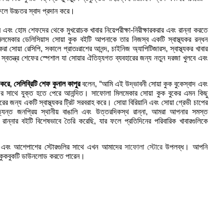
লে উচ্চতর স্বাদ প্রদান করে।
 এবং হোম শেফদের থেকে মুখরোচক খাবার নিয়েপরীক্ষা-নিরীক্ষারকরার এবং রান্না করতে
িলমেকার
ডেলিসিয়াস সোয়া কুক
বইটি আপনাকে
তার নিজস্ব একটি স্বাস্থ্যকর রন্ধন
করা সোয়া রেসিপি
,
সকালে প্রাতঃরাশের আনন্দ
,
চাইনিজ অ্যাপিটিজারস
,
স্বাস্থ্যকর খাবার
েএবং স্বতন্ত্র শেফের স্পেশাল যা সোয়ার ঐতিহ্যগত ব্যবহারের জন্য নতুন দরজা খুলবে এবং
 করে
,
সেলিব্রিটি শেফ কুনাল কাপুর
বলেন
, “
আমি এই উদ্ভাবনী সোয়া কুক বুকেস্বাদ এবং
র সাথে যুক্ত হতে পেরে আনন্দিত। সাফোলা মিলমেকার সোয়া কুক বুকের এমন কিছু
ারের জন্য একটি স্বাস্থ্যকর ট্রিট সরবরাহ করে। সোয়া বিরিয়ানি এবং সোয়া গ্রেভী চাপের
্ত জনপ্রিয় স্থানীয় বাঙালি এবং উত্তরদিকস্থ রান্না
,
আমরা আপনার সমস্ত
রান্নার বইটি বিশেষভাবে তৈরি করেছি
,
যার ফলে প্রতিদিনের পরিবারিক খাবারগুলিকে
টফর্ম এবং আশেপাশের স্টোরগুলির সাথে এখন আমাদের
সাফোলা স্টোরে
উপলব্ধ। আপনি
কুকবুকটি ডাউনলোড করতে পারেন।