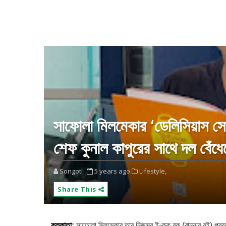
সাফোলা মিলমেকার ‘ডেলিসিয়াস সোয়
শেফ কুনাল কাপুরের সাথে দল বেঁধে
Songoti
5 years ago
Lifestyle,
Share This
কলকাতা
:
সাফোলা মিলমেকার তার নিজস্ব ই-কুক বুক (রান্নার বই) প্রব