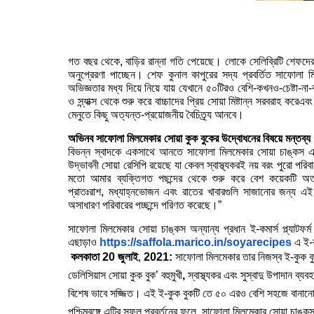
গত বছর থেকে
,
বাড়ির রান্না গতি পেয়েছে। লোকে সেলিব্রিটি শেফদের
অনুপ্রেরণা পাচ্ছেন। শেফ কুনাল কাপুরের সদ্য প্রবর্তিত সাফোলা ম
অভিজ্ঞতার মধ্য দিয়ে নিয়ে যায়
যেখানে ৫০টিরও বেশি-কখনও-চেষ্টা-না-
ও স্ন্যাক্স থেকে শুরু করে বাচ্চাদের প্রিয় সোয়া মিষ্টান্ন সরবরাহ কর
মেনুতে কিছু অত্যন্ত-প্রয়োজনীয় বৈচিত্র্য আনবে।
অভিনব সাফোলা মিলমেকার সোয়া কুক বুকের উদ্বোধনের বিষয়ে মন্তব্য
বিভন্ন স্বাদকে একসাথে আনতে সাফোলা মিলমেকার সোয়া চাঙ্কস এ
উদ্ভাবনী সোয়া রেসিপি রয়েছে যা কেবল স্বাস্থ্যকরই নয় বরং পুরো পরিব
মতো আমার ব্যক্তিগত পছন্দের থেকে শুরু করে বেশ কয়েকটি অত্যন
প্রাতঃরাশ
,
মধ্যাহ্নভোজন এবং রাতের খাবারগুলি সাজানোর জন্য এই 
অসাধারণ পরিবারের পচ্ছন্দে পরিণত করেছে।”
সাফোলা মিলমেকার সোয়া চাঙ্কস অন্যান্য প্রধান ই-কমার্স প্ল্যা
এছাড়াও
https://saffola.marico.in/
soyarecipes
এ ই-
কলকাতা
20 জুলাই
,
2021:
সাফোলা মিলমেকার তার নিজস্ব ই-কুক বুক
ডেলিসিয়াস সোয়া কুক বুক’ বহুমুখী
,
স্বাস্থ্যকর এবং সুস্বাদু উপাদান ব্যব
বিশেষ ভাবে সজ্জিত। এই ই-কুক বুকটি তে ৫০ এরও বেশি সহজে বানানো যায় এ
পশ্চিমবঙ্গে এটির সফল প্রবর্তনের ফলে
,
সাফোলা মিলমেকার সোয়া চাঙ্কস ব