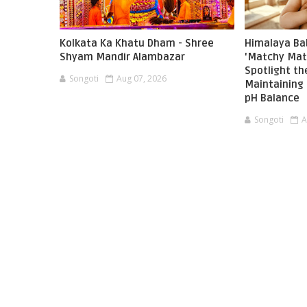
Kolkata Ka Khatu Dham - Shree
Himalaya Ba
Shyam Mandir Alambazar
'Matchy Mat
Spotlight t
Songoti
Aug 07, 2026
Maintaining 
pH Balance
Songoti
A