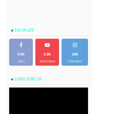
SOCIALIZE
9.5k
2.8k
200
Likes
Subscribes
Followers
SUBSCRIBE US