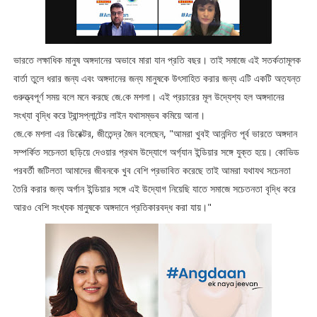
ভারতে লক্ষাধিক মানুষ অঙ্গদানের অভাবে মারা যান প্রতি বছর। তাই সমাজে এই সতর্কতামূলক
বার্তা তুলে ধরার জন্য এবং অঙ্গদানের জন্য মানুষকে উৎসাহিত করার জন্য এটি একটি অত্যন্ত
গুরুত্ত্বপূর্ণ সময় বলে মনে করছে জে.কে মশলা। এই প্রচারের মূল উদ্যেশ্য হল অঙ্গদানের
সংখ্যা বৃদ্ধি করে ট্রান্সপ্লান্টের লাইন যথাসম্ভব কমিয়ে আনা।
জে.কে মশলা এর ডিরেক্টর, জীতেন্দ্র জৈন বলেছেন, "আমরা খুবই আনন্দিত পূর্ব ভারতে অঙ্গদান
সম্পর্কিত সচেনতা ছড়িয়ে দেওয়ার প্রথম উদ্যোগে অর্গ্যান ইন্ডিয়ার সঙ্গে যুক্ত হয়ে। কোভিড
পরবর্তী জটিলতা আমাদের জীবনকে খুব বেশি প্রভাবিত করেছে তাই আমরা যথাযথ সচেনতা
তৈরি করার জন্য অর্গান ইন্ডিয়ার সঙ্গে এই উদ্যোগ নিয়েছি যাতে সমাজে সচেতনতা বৃদ্ধি করে
আরও বেশি সংখ্যক মানুষকে অঙ্গদানে প্রতিকারবদ্ধ করা যায়।"