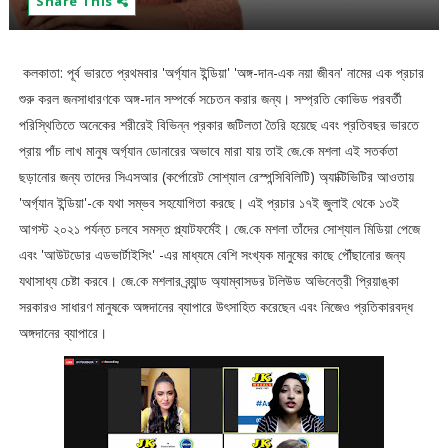
Share This
কলকাতা: পূর্ব ভারতে প্রথমবার 'অর্গ্যান ইন্ডিয়া' 'অঙ্গ-দান-এক নয়া জীবন' নামের এক প্রচার
শুরু করল জনসাধারণকে অঙ্গ-দান সম্পর্কে সচেতন করার জন্য। সম্প্রতি কোভিড পরবর্তী
পরিস্থিতিতে অনেকের শরীরেই বিভিন্ন প্রকার জটিলতা তৈরি হয়েছে এবং প্রতিবছর ভারতে
প্রায় পাঁচ লাখ মানুষ অর্গ্যান ডোনারের অভাবে মারা যায় তাই জে.কে মশলা এই সতর্কতা
ছড়ানোর জন্য তাদের সিএসআর (কর্পোরেট সোশ্যাল রেস্পন্সিবিলিটি) অ্যাক্টিভিটির আওতায়
'অর্গ্যান ইন্ডিয়া'-কে যথা সম্ভব সহযোগিতা করছে। এই প্রচার ১৭ই জুলাই থেকে ১৩ই
আগস্ট ২০২১ পর্যন্ত চলবে সমস্ত প্ল্যাটফর্মেই। জে.কে মশলা তাঁদের সোশ্যাল মিডিয়া পেজে
এবং 'আউটডোর এডভার্টাইসিং' -এর মাধ্যমে বেশি সংখ্যক মানুষের কাছে পৌঁছানোর জন্য
যথাসাধ্য চেষ্টা করবে। জে.কে মশলার ব্র্যান্ড অ্যাম্বাসডর টলিউড অভিনেত্রী প্রিয়াঙ্কা
সরকারও সাধারণ মানুষকে অঙ্গদানের ব্যাপারে উৎসাহিত করেছেন এবং নিজেও প্রতিকারবদ্ধ
অঙ্গদানের ব্যাপারে।