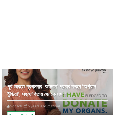
পূর্ব ভারতে প্রথমবার 'অঙ্গদান' প্রচার করবে 'অর্গ্যান
ইন্ডিয়া', সহযোগিতায় জে.কে মশলা
Songoti
5 years ago
social,