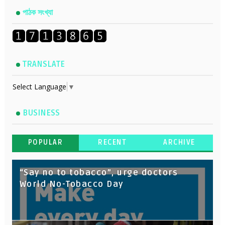
পাঠক সংখ্যা
TRANSLATE
Select Language
▼
BUSINESS
POPULAR
RECENT
ARCHIVE
“Say no to tobacco”, urge doctors
World No-Tobacco Day