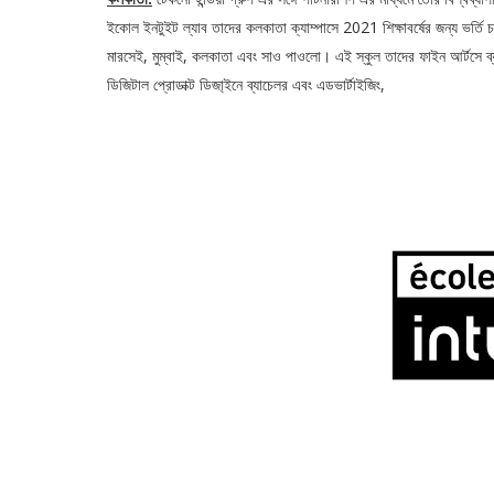
ইকোল ইনটুইট ল্যাব তাদের কলকাতা ক্যাম্পাসে 2021 শিক্ষাবর্ষের জন্য ভর্তি চক
মারসেই, মুম্বাই, কলকাতা এবং সাও পাওলো। এই স্কুল তাদের ফাইন আর্টসে ব্
ডিজিটাল প্রোডাক্ট ডিজা্ইনে ব্যাচেলর এবং এডভার্টাইজিং,