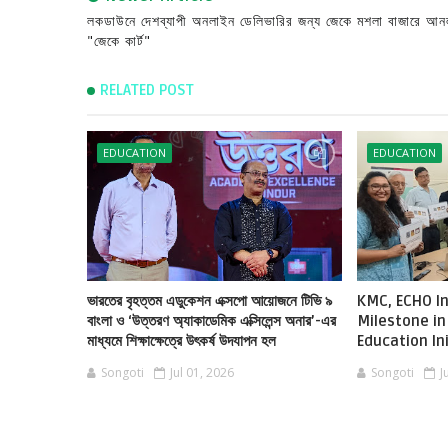
লকডাউনে দেশব্যাপী অনলাইন ডেলিভারির জন্য জেকে মশলা বাজারে আন
"জেকে কার্ট"
RELATED POST
EDUCATION
EDUCATION
ভারতের বৃহত্তম এডুকেশন এক্সপো আয়োজনে টিভি ৯
KMC, ECHO In
বাংলা ও ‘উত্তরণ অ্যাকাডেমিক এক্সিলেন্স অনার’-এর
Milestone in
মাধ্যমে শিক্ষাক্ষেত্রে উৎকর্ষ উদযাপন হল
Education In
Songoti
Jul 01, 2026
Songoti
J