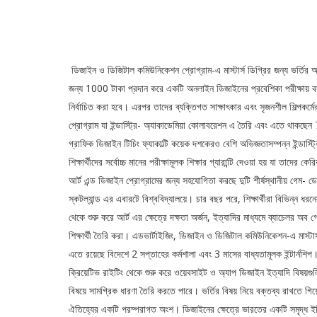
ডিজাইন ও ডিজিটাল কমিউনিকেশন প্রোগ্রাম-এ মাস্টার্স ডিগ্রির জন্য ভর্তির 
জন্য 1000 টাকা প্রদান করে একটি অনলাইন ডিজাইনের প্রবেশিকা পরীক্ষায় 
নির্বাচিত করা হবে। এরপর তাদের ব্যক্তিগত সাক্ষাৎকার এবং সৃজনশীল শিল্পকর্ম
প্রোগ্রাম যা ইন্ডাস্ট্রি- অ্যাকাডেমিয়া কোলাবরেশন এ তৈরি এবং এতে থাকছেন 
গ্রাফিক ডিজাইন টিচিং ফ্যাকাল্টি কয়েক দশকেরও বেশি অভিজ্ঞতাসম্পন্ন ইন্ডাস্ট্
শিক্ষার্থীদের সর্বোচ্চ মানের পরীক্ষামূলক শিক্ষার গ্যারান্টি দেওয়া হয় যা তা
আর্ট এন্ড ডিজাইন প্রোগ্রামের জন্য সহযোগিতা করছে দুটি শীর্ষস্থানীয় গেম- ডে
স্কটল্যান্ড এর এবারটে বিশ্ববিদ্যালয়ে। চার বছর পরে, শিক্ষার্থীরা বিভিন্ন 
থেকে শুরু করে আর্ট এর ক্ষেত্রে দক্ষতা অর্জন, ইত্যাদির মাধ্যমে ব্যাচেলর অব গে
শিক্ষার্থী তৈরি করা। এডভার্টাইজিং, ডিজাইন ও ডিজিটাল কমিউনিকেশন-এ মাস্টার্স 
এতে রয়েছে বিদেশে 2 সপ্তাহের কর্মশালা এবং 3 মাসের বাধ্যতামূলক ইন্টার্নশিপ। এই
ক্রিয়েটিভ রাইটিং থেকে শুরু করে ওয়েবসাইট ও অ্যাপ ডিজাইন ইত্যাদি বিষয়গুলি
বিষয়ে সামগ্রিক ধারণা তৈরি করতে পারে। ভর্তির বিষয় নিয়ে বক্তব্য রাখতে গ
ঐতিহ্যের একটি পরম্পরাগত অংশ। ডিজাইনের ক্ষেত্রে ভারতের একটি সমৃদ্ধ ইতি