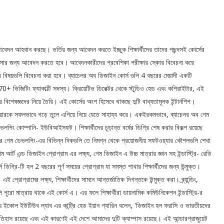
আবেদন আহবান করছে। ভর্তির জন্য আবেদন করতে ইচ্ছুক শিক্ষার্থীদের তাদের পছন্দসই কোর্সের
বসার জন্য আবেদন করতে হবে। আবেদনকারীদের প্রবেশিকা পরীক্ষার স্কোর বিবেচনা করে
ের বিষয়গুলি বিবেচনা করা হবে। ব্যাচেলর অব ডিজাইন কোর্স গুলি 4 বছরের মেয়াদী একটি
70+ ভিজিটিং ফ্যাকাল্টি সদস্য। ক্রিয়েটিভ ডিরেক্টর থেকে স্টুডিও হেড এবং কপিরাইটার, এই
রি বিশেষজ্ঞদের নিয়ে তৈরি। এই কোর্সের অংশ হিসেবে থাকছে দুটি বাধ্যতামূলক ইন্টার্নশিপ।
দের কেরিয়ারকে সফলভাবে গড়ে তুলে এগিয়ে নিয়ে যেতে সাহায্য করে। একইরকমভাবে, ব্যাচেলর অব গেম
ভলপিং কোম্পানি- ইউবিআইসফট। শিক্ষার্থীদের চূড়ান্ত বর্ষের ডিগ্রি শেষ করার বিকল্প রয়েছে
ধরনের গেম ডেভলপিং-এর বিভিন্ন দিকগুলি তে নিমগ্ন থেকে প্রয়োজনীয় সফটওয়্যার কৌশলগুলি শেখা
ম আর্ট এন্ড ডিজাইন প্রোগ্রাম এর লক্ষ্য, গেম ডিজাইন এ উচ্চ মাত্রার জ্ঞান সহ ইন্ডাস্ট্রি- রেডি
ডিগ্রি-টি হল 2 বছরের পূর্ণ সময়ের প্রোগ্রাম যা সমস্ত শাখার শিক্ষার্থীদের জন্য উন্মুক্ত।
 প্রোগ্রামের লক্ষ্য, শিক্ষার্থীদের সামনে আন্তর্জাতিক দিগন্তকে উন্মুক্ত করা। ব্র্যান্ডিং,
 পুরো মাত্রায় থাকে এই কোর্স এ। এর ফলে শিক্ষার্থীরা ডায়নামিক কমিউনিকেশন ইন্ডাস্ট্রি-র
িয়ে ইকোল ইউটিউব ল্যাব এর কান্ট্রি হেড ইয়ান গ্যারিন বলেন, 'ডিজাইন হল ফরাসি ও ভারতীয়দের
হাস রয়েছে এবং এই কারণেই এই দেশে আমাদের দুটি ক্যাম্পাস রয়েছে। এই আন্ডারগ্রাজুয়েট