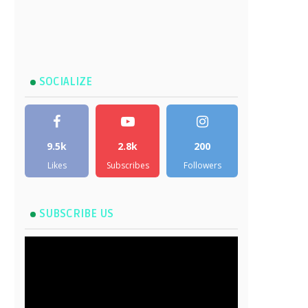
SOCIALIZE
9.5k
2.8k
200
Likes
Subscribes
Followers
SUBSCRIBE US