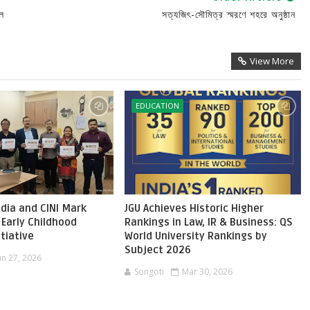
ল
সত্যজিৎ-সৌমিত্র স্মরণে শহরে অনুষ্ঠান
View More
EDUCATION
dia and CINI Mark
JGU Achieves Historic Higher
 Early Childhood
Rankings in Law, IR & Business: QS
itiative
World University Rankings by
Subject 2026
un 27, 2026
Songoti
Mar 30, 2026