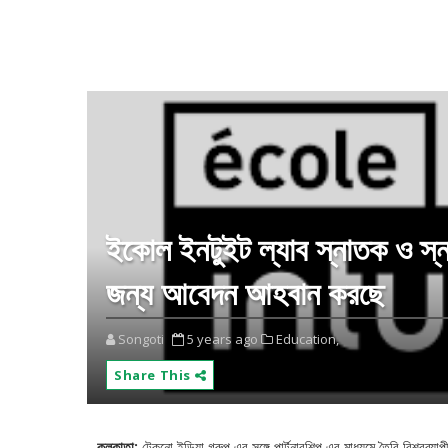
ইকোল ইনটুইট ল্যাব স্নাতক ও স্ন
জন্য আবেদন আহবান করছে
Songoti
5 years ago
Education,
Share This
কলকাতা:
টেকনো ইন্ডিয়া গ্রুপ এর সঙ্গে পার্টনারশিপ এর মাধ্যমে তৈরি বিশ্বব্যাপ