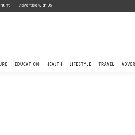
yhunt
Advertise With US
URE
EDUCATION
HEALTH
LIFESTYLE
TRAVEL
ADVER