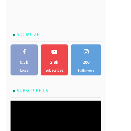
SOCIALIZE
9.5k
2.8k
200
Likes
Subscribes
Followers
SUBSCRIBE US