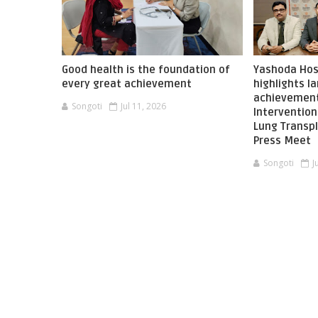
Good health is the foundation of
Yashoda Hos
every great achievement
highlights 
achievement
Songoti
Jul 11, 2026
Interventio
Lung Transpl
Press Meet
Songoti
J