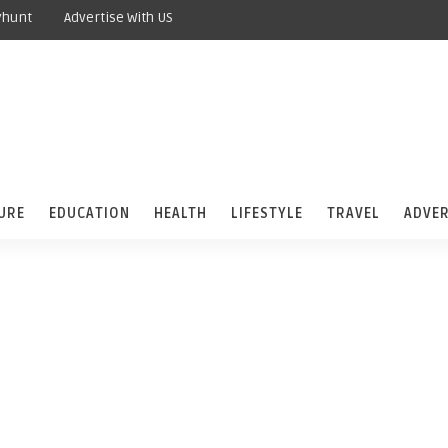
yhunt
Advertise With US
URE
EDUCATION
HEALTH
LIFESTYLE
TRAVEL
ADVER