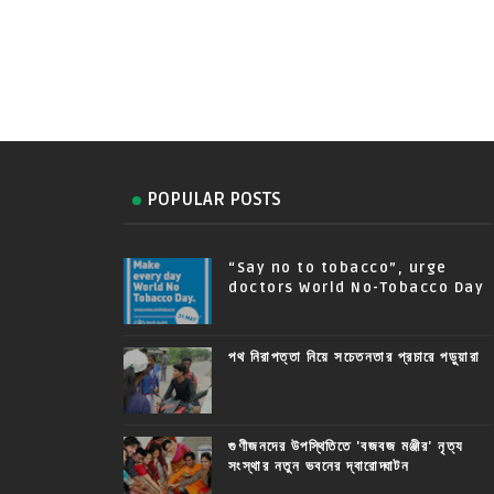
POPULAR POSTS
“Say no to tobacco”, urge
doctors World No-Tobacco Day
পথ নিরাপত্তা নিয়ে সচেতনতার প্রচারে পড়ুয়ারা
গুণীজনদের উপস্থিতিতে 'বজবজ মঞ্জীর' নৃত্য
সংস্থার নতুন ভবনের দ্বারোদ্ঘাটন