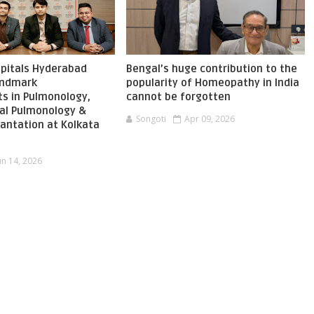
pitals Hyderabad
Bengal’s huge contribution to the
landmark
popularity of Homeopathy in India
s in Pulmonology,
cannot be forgotten
nal Pulmonology &
Songoti
Apr 09, 2026
antation at Kolkata
un 14, 2026