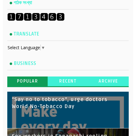
পাঠক সংখ্যা
TRANSLATE
Select Language
▼
BUSINESS
POPULAR
RECENT
ARCHIVE
“Say no to tobacco”, urge doctors
World No-Tobacco Day