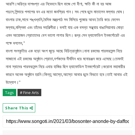
আরশি।অরিত্র দাশগুপ্ত এর নিবেদনে ছিল বাজে গো বীণা, ক্ষতি কী না হয় আজ
পড়লে,পিন্দারে পলাশের বন এর মতো জনপ্রিয় গান। সব শেষে ছন্দে মাতালেন মল্লার ঘোষ।
বাংলার ঢাক,সাথে শঙ্খধ্বনি,বৈদিক মন্ত্রপাঠ সব মিলিয়ে পুজোর আবহ তৈরি করে ফেলেন
মল্লার,মল্লিকা এবং তাঁদের সহশিল্পীরা। বলাই যায় এক বসন্ত সন্ধ্যায় বাঙালিয়ানায় মোড়া
এমন আয়োজন শ্রোতাদের বেশ ভালো লাগার ছিল। রূদ্র সেন ড্যাফোডিল ইনকর্পোরেট এর
পক্ষে বললেন,"
বাংলা সংস্কৃতির এক বড়ো অংশ জুড়ে আছে বিচিত্রানুষ্ঠান।নানা রকমের পারফরমেন্স নিয়ে
সাজানো এই রকমের অনুষ্ঠান শ্রোতা,দর্শকদের দীর্ঘদিন ধরে মনোরঞ্জন করে এসেছে।তেমনই
নানা স্বাদের পারফরমেন্স নিয়ে এবার হাজির ছিল ড্যাফোডিল ইনকর্পোরেট।করোনা মহামারীর
কারনে অনেক অনুষ্ঠান হয়নি।কিন্তু আস্তে,আস্তে আবার ছন্দে ফিরতে হবে।তাই আবার এই
উদ্যোগ।"
Tags
# Fine Arts
Share This