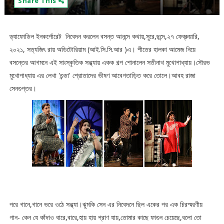
Share This
ড্যাফোডিল ইনকর্পোরেট নিবেদন করলেন বসন্ত আনন্দে কথায়,সুরে,ছন্দে,২৭ ফেব্রুয়ারি,
২০২১, সত্যজিৎ রায় অডিটোরিয়াম (আই.সি.সি.আর )এ। শীতের হালকা আমেজ নিয়ে
বসন্তের আগমনে এই সাংস্কৃতিক সন্ধ্যায় একক গল্প শোনালেন সতীনাথ মুখোপাধ্যায়।সৌরভ
মুখোপাধ্যায় এর লেখা 'গুন্ডা' শ্রোতাদের ভীষণ আবেগতাড়িত করে তোলে।আবহ রাজা
সেনগুপ্তর।
পরে গানে,গানে ভরে ওঠে সন্ধ্যা।ঝুমকি সেন এর নিবেদনে ছিল একের পর এক চিরস্মরণীয়
গান- কেন যে কাঁদাও বারে,বারে,হায় হায় প্রাণ যায়,তোমার কাছে ফাগুন চেয়েছে,বলো তো