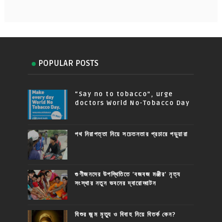
POPULAR POSTS
“Say no to tobacco”, urge
doctors World No-Tobacco Day
পথ নিরাপত্তা নিয়ে সচেতনতার প্রচারে পড়ুয়ারা
গুণীজনদের উপস্থিতিতে 'বজবজ মঞ্জীর' নৃত্য
সংস্থার নতুন ভবনের দ্বারোদ্ঘাটন
যিশুর জন্ম মৃত্যু ও বিবাহ নিয়ে বিতর্ক কেন?