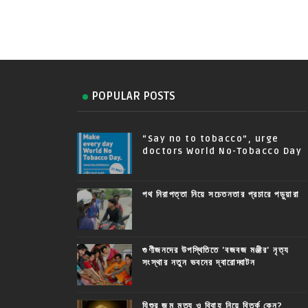
POPULAR POSTS
“Say no to tobacco”, urge
doctors World No-Tobacco Day
পথ নিরাপত্তা নিয়ে সচেতনতার প্রচারে পড়ুয়ারা
গুণীজনদের উপস্থিতিতে 'বজবজ মঞ্জীর' নৃত্য
সংস্থার নতুন ভবনের দ্বারোদ্ঘাটন
যিশুর জন্ম মৃত্যু ও বিবাহ নিয়ে বিতর্ক কেন?