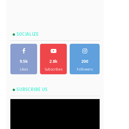
SOCIALIZE
9.5k
2.8k
200
Likes
Subscribes
Followers
SUBSCRIBE US