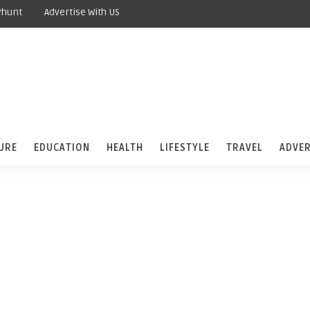
yhunt
Advertise With US
URE
EDUCATION
HEALTH
LIFESTYLE
TRAVEL
ADVER