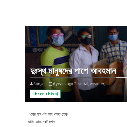
দুঃস্থ মানুষদের পাশে আবহমান
Songoti
6 years ago
social,
weather,
Share This
"মোর নাম এই বলে খ্যাত হোক,
আমি তোমাদেরই লোক