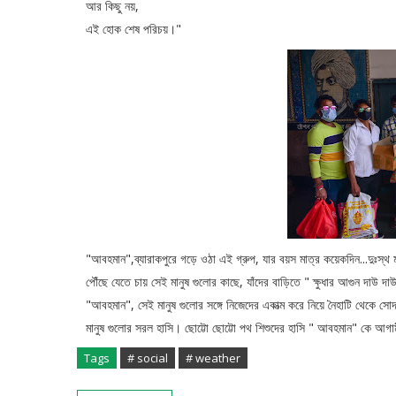
আর কিছু নয়,
এই হোক শেষ পরিচয়।"
"আবহমান",ব্যারাকপুরে গড়ে ওঠা এই গ্রুপ, যার বয়স মাত্র কয়েকদিন...দুঃস্থ
পৌঁছে যেতে চায় সেই মানুষ গুলোর কাছে, যাঁদের বাড়িতে " ক্ষুধার আগুন দাউ দাউ
"আবহমান", সেই মানুষ গুলোর সঙ্গে নিজেদের একাত্ম করে নিয়ে নৈহাটি থেকে সোদ
মানুষ গুলোর সরল হাসি। ছোট্টো ছোট্টো পথ শিশুদের হাসি " আবহমান" কে আ
Tags
# social
# weather