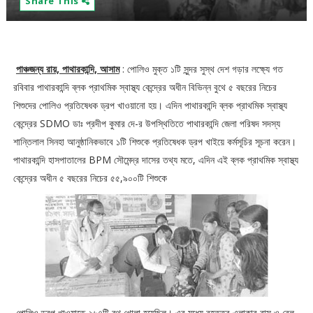
Share This
পাঞ্চজন্য রায়, পাথারকান্দি, আসাম
: পোলিও মুক্ত ১টি সুন্দর সুস্থ দেশ গড়ার লক্ষ্যে গত
রবিবার পাথারকান্দি ব্লক প্রাথমিক স্বাস্থ্য কেন্দ্রের অধীন বিভিন্ন বুথে ৫ বছরের নিচের
শিশুদের পোলিও প্রতিষেধক ড্রপ খাওয়ানো হয়। এদিন পাথারকান্দি ব্লক প্রাথমিক স্বাস্থ্য
কেন্দ্রের SDMO ডাঃ প্রদীপ কুমার দে-র উপস্থিতিতে পাথারকান্দি জেলা পরিষদ সদস্য
শান্তিলাল সিনহা আনুষ্ঠানিকভাবে ১টি শিশুকে প্রতিষেধক ড্রপ খাইয়ে কর্মসূচির সূচনা করেন।
পাথারকান্দি হাসপাতালের BPM সৌমেন্দ্র দাসের তথ্য মতে, এদিন এই ব্লক প্রাথমিক স্বাস্থ্য
কেন্দ্রের অধীন ৫ বছরের নিচের ৫৫,৯০০টি শিশুকে
পোলিও ড্রপ খাওয়াতে ২৬৭টি বুথ খোলা হয়েছিল। এর মধ্যে বৃহত্তর এলাকার বাস ও রেল