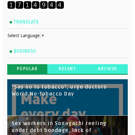
TRANSLATE
Select Language
▼
BUSINESS
POPULAR
RECENT
ARCHIVE
“Say no to tobacco”, urge doctors
World No-Tobacco Day
Sex workers in Sonagachi reeling
under debt bondage, lack of