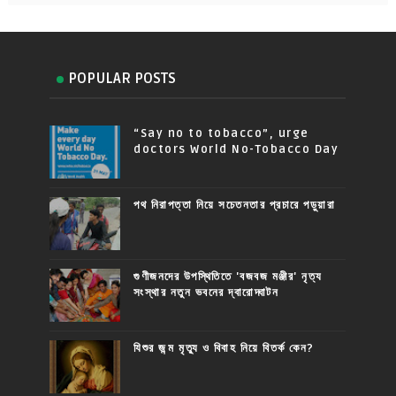
POPULAR POSTS
“Say no to tobacco”, urge
doctors World No-Tobacco Day
পথ নিরাপত্তা নিয়ে সচেতনতার প্রচারে পড়ুয়ারা
গুণীজনদের উপস্থিতিতে 'বজবজ মঞ্জীর' নৃত্য
সংস্থার নতুন ভবনের দ্বারোদ্ঘাটন
যিশুর জন্ম মৃত্যু ও বিবাহ নিয়ে বিতর্ক কেন?