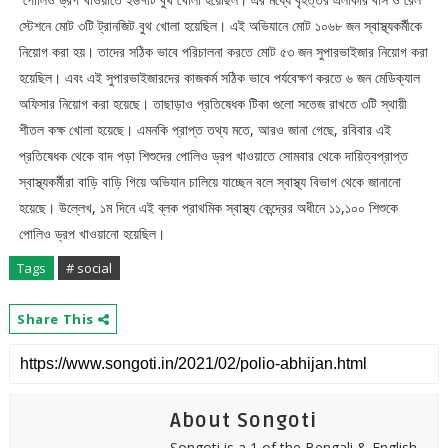
স্টেশনে মোট ৩টি ট্রানজিট বুথ খোলা হয়েছিল। এই অভিযানে মোট ১০৬৮ জন স্বাস্থ্যকর্মীকে
নিয়োগ করা হয়। তাদের সঠিক ভাবে পরিচালনা করতে মোট ৫৩ জন সুপারভাইজার নিয়োগ করা
হয়েছিল। এবং এই সুপারভাইজারদের কাজকর্ম সঠিক ভাবে পর্যবেক্ষণ করতে ৬ জন মেডিক্যাল
অফিসার নিয়োগ করা হয়েছে। তাছাড়াও প্রতিষেধক টিকা গুলো সতেজ রাখতে ৩টি স্থায়ী
শীতল কক্ষ খোলা হয়েছে। এমনকি প্রাপ্ত তথ্য মতে, আরও জানা গেছে, রবিবার এই
প্রতিষেধক থেকে বাদ পড়া শিশুদের পোলিও ড্রপ খাওয়াতে সোমবার থেকে দায়িত্বপ্রাপ্ত
স্বাস্থ্যকর্মীরা বাড়ি বাড়ি গিয়ে অভিযান চালিয়ে যাচ্ছেন বলে স্বাস্থ্য বিভাগ থেকে জানানো
হয়েছে। উল্লেখ, ১ম দিনে এই ব্লক প্রাথমিক স্বাস্থ্য কেন্দ্রের অধীনে ১১,১০০ শিশুকে
পোলিও ড্রপ খাওয়ানো হয়েছিল।
Tags
# social
Share This
About Songoti
Songoti is a 1 of the Bengali & English