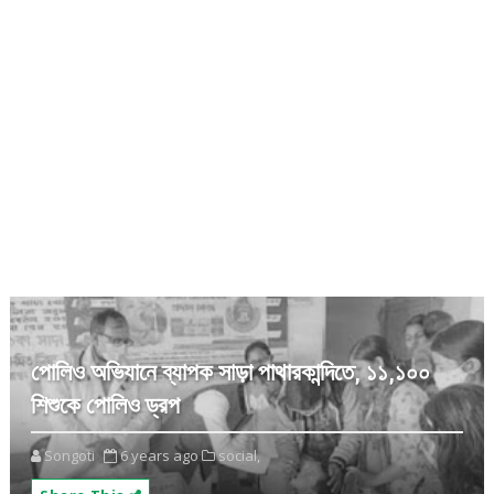
পোলিও অভিযানে ব্যাপক সাড়া পাথারকান্দিতে, ১১,১০০
শিশুকে পোলিও ড্রপ
Songoti
6 years ago
social,