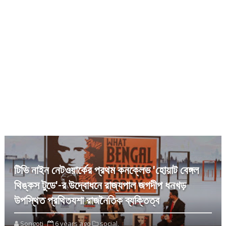
টিভি নাইন নেটওয়ার্কের প্রথম কনক্লেভ 'হোয়াট বেঙ্গল
থিঙ্কস টুডে'-র উদ্বোধনে রাজ্যপাল জগদীপ ধনখড়
উপস্থিত প্রথিতযশা রাজনৈতিক ব্যক্তিত্ব
Songoti
6 years ago
social,