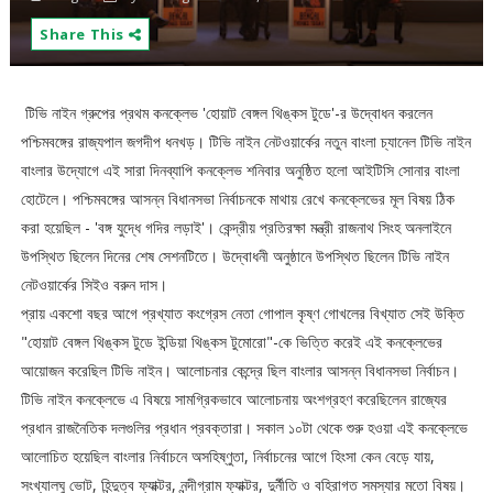
Share This
টিভি নাইন গ্রুপের প্রথম কনক্লেভ 'হোয়াট বেঙ্গল থিঙ্কস টুডে'-র উদ্বোধন করলেন
পশ্চিমবঙ্গের রাজ্যপাল জগদীপ ধনখড়। টিভি নাইন নেটওয়ার্কের নতুন বাংলা চ্যানেল টিভি নাইন
বাংলার উদ্যোগে এই সারা দিনব্যাপি কনক্লেভ শনিবার অনুষ্ঠিত হলো আইটিসি সোনার বাংলা
হোটেলে। পশ্চিমবঙ্গের আসন্ন বিধানসভা নির্বাচনকে মাথায় রেখে কনক্লেভের মূল বিষয় ঠিক
করা হয়েছিল - 'বঙ্গ যুদ্ধে গদির লড়াই'। কেন্দ্রীয় প্রতিরক্ষা মন্ত্রী রাজনাথ সিংহ অনলাইনে
উপস্থিত ছিলেন দিনের শেষ সেশনটিতে। উদ্বোধনী অনুষ্ঠানে উপস্থিত ছিলেন টিভি নাইন
নেটওয়ার্কের সিইও বরুন দাস।
প্রায় একশো বছর আগে প্রখ্যাত কংগ্রেস নেতা গোপাল কৃষ্ণ গোখলের বিখ্যাত সেই উক্তি
"হোয়াট বেঙ্গল থিঙ্কস টুডে ইন্ডিয়া থিঙ্কস টুমোরো"-কে ভিত্তি করেই এই কনক্লেভের
আয়োজন করেছিল টিভি নাইন। আলোচনার কেন্দ্রে ছিল বাংলার আসন্ন বিধানসভা নির্বাচন।
টিভি নাইন কনক্লেভে এ বিষয়ে সামগ্রিকভাবে আলোচনায় অংশগ্রহণ করেছিলেন রাজ্যের
প্রধান রাজনৈতিক দলগুলির প্রধান প্রবক্তারা। সকাল ১০টা থেকে শুরু হওয়া এই কনক্লেভে
আলোচিত হয়েছিল বাংলার নির্বাচনে অসহিষ্ণুতা, নির্বাচনের আগে হিংসা কেন বেড়ে যায়,
সংখ্যালঘু ভোট, হিন্দুত্ব ফ্যাক্টর, নন্দীগ্রাম ফ্যাক্টর, দুর্নীতি ও বহিরাগত সমস্যার মতো বিষয়।