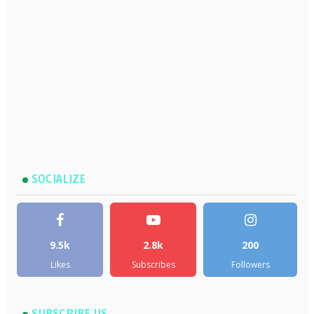
SOCIALIZE
9.5k
2.8k
200
Likes
Subscribes
Followers