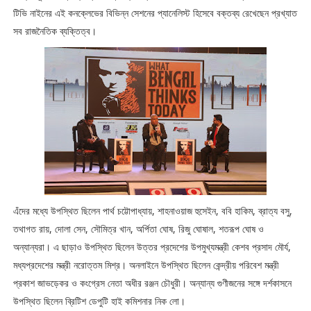
টিভি নাইনের এই কনক্লেভের বিভিন্ন সেশনের প্যানেলিস্ট হিসেবে বক্তব্য রেখেছেন প্রখ্যাত
সব রাজনৈতিক ব্যক্তিত্ব।
এঁদের মধ্যে উপস্থিত ছিলেন পার্থ চট্টোপাধ্যায়, শাহনাওয়াজ হুসেইন, ববি হাকিম, ব্রাত্য বসু,
তথাগত রায়, দোলা সেন, সৌমিত্র খান, অর্পিতা ঘোষ, রিজু ঘোষাল, শতরূপ ঘোষ ও
অন্যান্যরা। এ ছাড়াও উপস্থিত ছিলেন উত্তর প্রদেশের উপমুখ্যমন্ত্রী কেশব প্রসাদ মৌর্য,
মধ্যপ্রদেশের মন্ত্রী নরোত্তম মিশ্র। অনলাইনে উপস্থিত ছিলেন কেন্দ্রীয় পরিবেশ মন্ত্রী
প্রকাশ জাভড়েকর ও কংগ্রেস নেতা অধীর রঞ্জন চৌধুরী। অন্যান্য গুণীজনের সঙ্গে দর্শকাসনে
উপস্থিত ছিলেন ব্রিটিশ ডেপুটি হাই কমিশনার নিক লো।