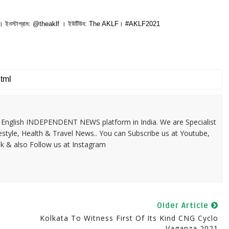
 ইনস্টাগ্রাম: @theaklf । ইউটিউব: The AKLF। #AKLF2021
 & English INDEPENDENT NEWS platform in India. We are Specialist
festyle, Health & Travel News.. You can Subscribe us at Youtube,
k & also Follow us at Instagram
Older Article
Kolkata To Witness First Of Its Kind CNG Cyclo
Vaganza 2021