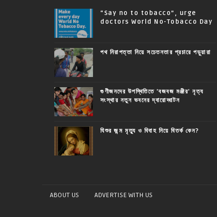
“Say no to tobacco”, urge
doctors World No-Tobacco Day
পথ নিরাপত্তা নিয়ে সচেতনতার প্রচারে পড়ুয়ারা
গুণীজনদের উপস্থিতিতে 'বজবজ মঞ্জীর' নৃত্য
সংস্থার নতুন ভবনের দ্বারোদ্ঘাটন
যিশুর জন্ম মৃত্যু ও বিবাহ নিয়ে বিতর্ক কেন?
ABOUT US
ADVERTISE WITH US