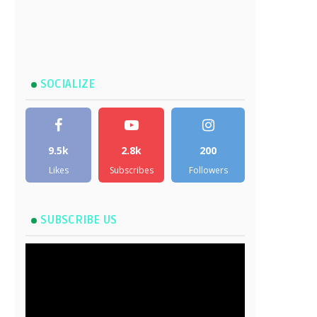
SOCIALIZE
9.5k
2.8k
200
Likes
Subscribes
Followers
SUBSCRIBE US