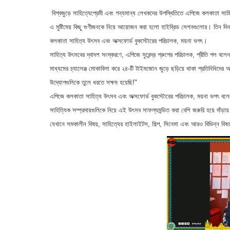
বিশ্বজুড়ে সাহিত্যেপ্রেমী এবং গন্যমান্য লেখকদের উপস্থিতিতে এপিজে কলকাতা সা
এ মুষ্টিমেয় কিছু গুণীজনকে নিয়ে আয়োজন করা হলো হাইব্রিড সেশনগুলোর। তিন দিন
কলকাতা সাহিত্য উৎসব এবং অক্সফোর্ড বুকস্টোরের পরিচালক, ময়না ভগৎ।
সাহিত্য উৎসবের দ্বাদশ সংস্করণে, এপিজে সুরেন্দ্র গ্রুপের পরিচালক, প্রীতি পল বলে
মাধ্যমের চ্যালেঞ্জ মোকাবিলা করে ২৪-টি টাইমজোন জুড়ে ছড়িয়ে থাকা প্রতিনিধিদ
উদ্যোগগুলিকে তুলে ধরতে সক্ষম হয়েছি!"
এপিজে কলকাতা সাহিত্য উৎসব এবং অক্সফোর্ড বুকস্টোরের পরিচালক, ময়না ভগৎ বলেন
সাহিত্যিক সম্প্রদায়গুলিকে নিয়ে এই উৎসব সাফল্যমন্ডিত করা বেশি জরুরি হয়ে 
যেখানে সমকালীন বিষয়, সাহিত্যের হাইলাইটস, শিল্প, সিনেমা এবং আরও বিভিন্ন ব