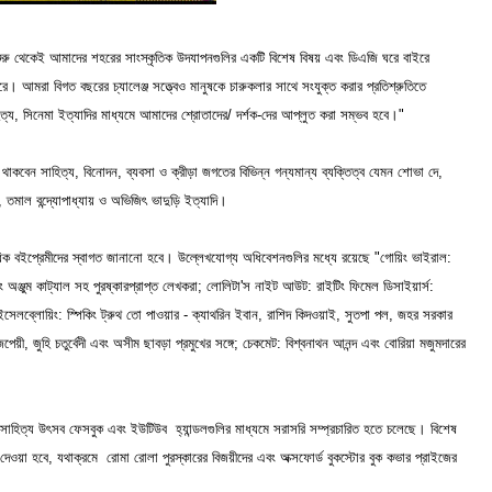
 শুরু থেকেই আমাদের শহরের সাংস্কৃতিক উদযাপনগুলির একটি বিশেষ বিষয় এবং ডিএজি ঘরে বাইরে
আমরা বিগত বছরের চ্যালেঞ্জ সত্ত্বেও মানুষকে চারুকলার সাথে সংযুক্ত করার প্রতিশ্রুতিতে
য, সিনেমা ইত্যাদির মাধ্যমে আমাদের শ্রোতাদের/ দর্শক-দের আপ্লুত করা সম্ভব হবে।"
াকবেন সাহিত্য, বিনোদন, ব্যবসা ও ক্রীড়া জগতের বিভিন্ন গন্যমান্য ব্যক্তিত্ব যেমন শোভা দে,
 তমাল বন্দ্যোপাধ্যায় ও অভিজিৎ ভাদুড়ি ইত্যাদি।
াধিক বইপ্রেমীদের স্বাগত জানানো হবে। উল্লেখযোগ্য অধিবেশনগুলির মধ্যে রয়েছে "গোয়িং ভাইরাল:
 অঞ্জুম কাট্যাল সহ পুরষ্কারপ্রাপ্ত লেখকরা; লোলিটা'স নাইট আউট: রাইটিং ফিমেল ডিসাইয়ার্স:
ইসেলব্লোয়িং: স্পিকিং ট্রুথ তো পাওয়ার - ক্যাথরিন ইবান, রাশিদ কিদওয়াই, সুতপা পল, জহর সরকার
াজপেয়ী, জুহি চতুর্বেদী এবং অসীম ছাবড়া প্রমুখের সঙ্গে; চেকমেট: বিশ্বনাথন আনন্দ এবং বোরিয়া মজুমদারের
 সাহিত্য উৎসব ফেসবুক এবং ইউটিউব হ্যান্ডলগুলির মাধ্যমে সরাসরি সম্প্রচারিত হতে চলেছে। বিশেষ
দেওয়া হবে, যথাক্রমে রোমা রোলা পুরস্কারের বিজয়ীদের এবং অক্সফোর্ড বুকস্টোর বুক কভার প্রাইজের