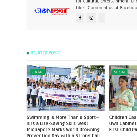
for Cultural, Entertainment, Li
Like - Comment us at Faceboo
RELATED POST
SOCIAL
SOCIAL
Swimming is More Than a Sport—
Children Cast
It is a Life-Saving Skill: West
Own Cabinet 
Midnapore Marks World Drowning
First Child 
Prevention Day with a Strong Call