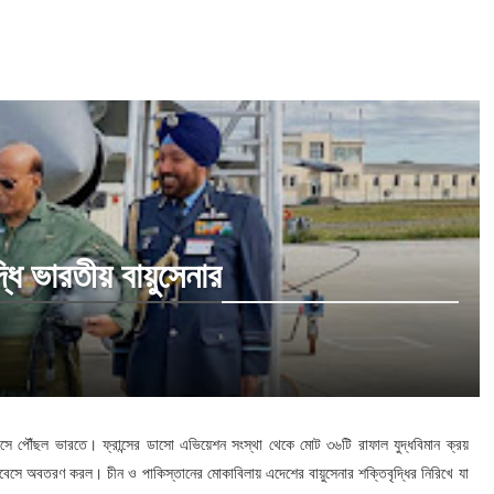
ধি ভারতীয় বায়ুসেনার
সে পৌঁছল ভারতে। ফ্রান্সের ডাসো এভিয়েশন সংস্থা থেকে মোট ৩৬টি রাফাল যুদ্ধবিমান ক্রয়
য়ারবেসে অবতরণ করল। চীন ও পাকিস্তানের মোকাবিলায় এদেশের বায়ুসেনার শক্তিবৃদ্ধির নিরিখে যা