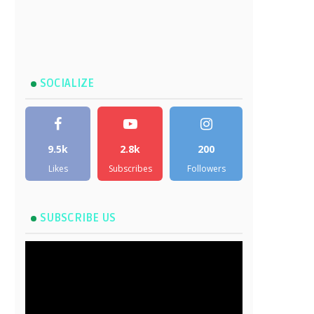
SOCIALIZE
9.5k
2.8k
200
Likes
Subscribes
Followers
SUBSCRIBE US