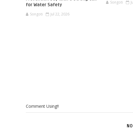
Songoti
J
for Water Safety
Songoti
Jul 22, 2026
Comment Using!!
NO