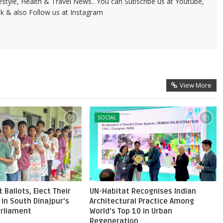
festyle, Health & Travel News.. You can Subscribe us at Youtube,
k & also Follow us at Instagram
View More
SOCIAL
 Ballots, Elect Their
UN-Habitat Recognises Indian
in South Dinajpur's
Architectural Practice Among
Parliament
World’s Top 10 in Urban
Regeneration