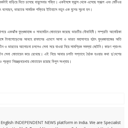
টাই বাড়িয়ে দিতে চলেছে বায়ুসেনার শক্তি। একইসঙ্গে ফ্রান্স থেকে এসেছে স্কাল্প এবং মেটিওর
থ সিং বলেছেন, ভারতের সামরিক শক্তির ইতিহাসে নতুন এক যুগের সূচনা হল।
কঝাঁক যুদ্ধজাহাজ ও সাবমেরিন মোতায়েন করেছে ভারতীয় নৌবাহিনী। সম্প্রতি আমেরিকা
ঙ্গে টানাপোড়েনের আবহে রাফালের এদেশে আসা ও ভারত মহাসাগরে হঠাৎ যুদ্ধজাহাজের অতি
রে চীন ও ভারতের আলোচনা চললেও সেনা সরে যাওয়া নিয়ে সামগ্রিক সমস্যা মেটেনি। কারণ প্যাংগং
 চীন সেনা মোতায়েন করে রেখেছে। এই নিয়ে আবার চলতি সপ্তাহে বৈঠক হওয়ার কথা দু'দেশের
প্রকৃত নিয়ন্ত্রনরেখায় মোতায়েন রয়েছে বিপুল সংখ্যায়।
 & English INDEPENDENT NEWS platform in India. We are Specialist