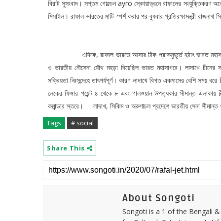
বিরাট সুসংবাদ। সপ্তম গোল্ডেন ayro স্কোয়াড্রনে রাফালের সংযুক্তিকরণ অনেক
মিসাইল। রাফাল ভারতের মাটি স্পর্শ করার পর বুধবার প্রতিরক্ষামন্ত্রী রাজনা
এদিকে, রাফাল ভারতে আসার ঠিক প্রাকমুহূর্তে হঠাৎ ভারত মহাসাগরে এ
ও ভারতীয় নৌসেনা যৌথ মহড়া দিয়েছিল ভারত মহাসাগরে। লাদাখে চীনের স
সক্রিয়তা নিঃসন্দেহে তাৎপর্যপূর্ণ। কারণ লাদাখে বিগত একমাসের বেশি সময় ধ
লেকের ফিঙ্গার পয়েন্ট ৪ থেকে ৮ এবং গালওয়ান উপত্যকার সীমান্ত এলাকায়
কমান্ডার স্তরে। লাদাখ, সিকিম ও অরুণাচল প্রদেশে ভারতীয় সেনা সীমান্ত ও 
Tags
# social
Share This
About Songoti
Songoti is a 1 of the Bengali