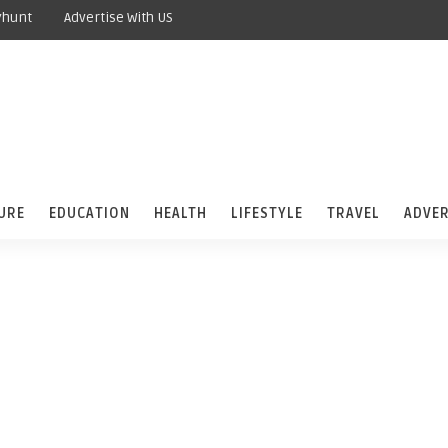
yhunt
Advertise With US
URE
EDUCATION
HEALTH
LIFESTYLE
TRAVEL
ADVER