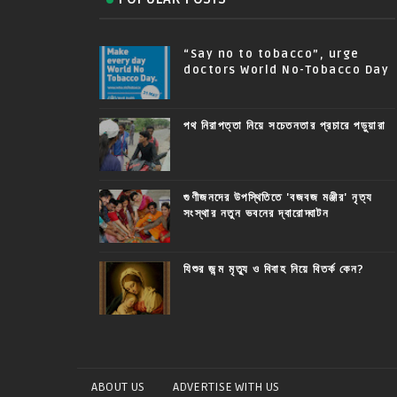
“Say no to tobacco”, urge
doctors World No-Tobacco Day
পথ নিরাপত্তা নিয়ে সচেতনতার প্রচারে পড়ুয়ারা
গুণীজনদের উপস্থিতিতে 'বজবজ মঞ্জীর' নৃত্য
সংস্থার নতুন ভবনের দ্বারোদ্ঘাটন
যিশুর জন্ম মৃত্যু ও বিবাহ নিয়ে বিতর্ক কেন?
ABOUT US
ADVERTISE WITH US