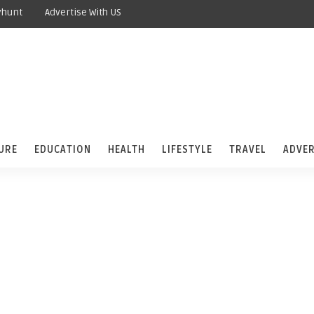
yhunt
Advertise With US
URE
EDUCATION
HEALTH
LIFESTYLE
TRAVEL
ADVER