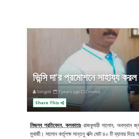
ভিন্সি দা'র প্রমোশনে সাহায্য করল
Songoti
7 years ago
Cinema,
Share This
নিজস্ব প্রতিবেদন, কলকাতাঃ
রাজকুমারী সালোন, অবস্থান জ্য
মুখার্জী। সালোন কর্তৃপক্ষ সান্তনু বক্সি মোট ৪০ টি ব্যানার দি