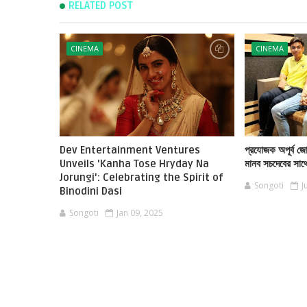
RELATED POST
CINEMA
CINEMA
Dev Entertainment Ventures
প্রযোজক অপূর্ব 
Unveils 'Kanha Tose Hryday Na
মানব সচদেবের সাথ
Jorungi': Celebrating the Spirit of
Songoti
J
Binodini Dasi
Songoti
Jan 09, 2025