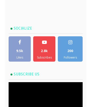
SOCIALIZE
9.5k
2.8k
200
Likes
Subscribes
Followers
SUBSCRIBE US