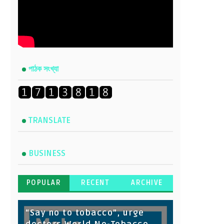
পাঠক সংখ্যা
TRANSLATE
BUSINESS
POPULAR
RECENT
ARCHIVE
“Say no to tobacco”, urge