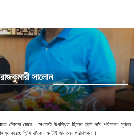
 রাজকুমারী সালোন
াংরা চৌমাথা মোরে। সেখানেই উপস্থিত ছিলেন ভিন্সি দা'র পরিচালক সৃজিত
য়ে সাহায্য করেছে ভিন্সি দা'কে এমনটাই জানালেন পরিচালক।।