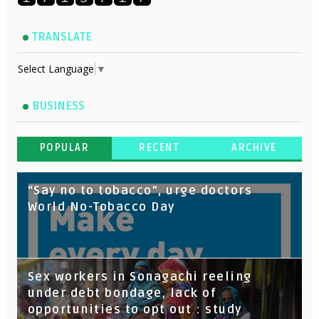
TRANSLATE
Select Language
▼
BUSINESS
POPULAR
RECENT
ARCHIVE
“Say no to tobacco”, urge doctors
World No-Tobacco Day
Sex workers in Sonagachi reeling
under debt bondage, lack of
opportunities to opt out : study