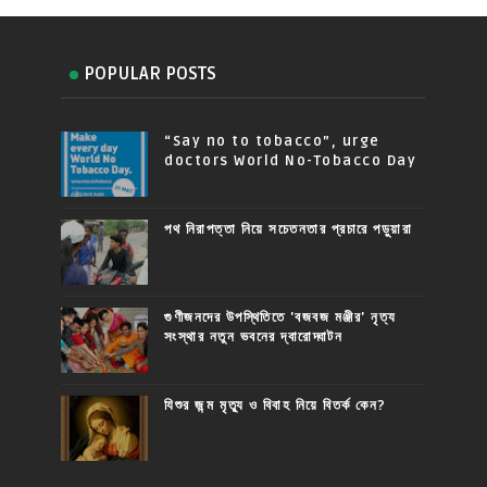
POPULAR POSTS
“Say no to tobacco”, urge
doctors World No-Tobacco Day
পথ নিরাপত্তা নিয়ে সচেতনতার প্রচারে পড়ুয়ারা
গুণীজনদের উপস্থিতিতে 'বজবজ মঞ্জীর' নৃত্য
সংস্থার নতুন ভবনের দ্বারোদ্ঘাটন
যিশুর জন্ম মৃত্যু ও বিবাহ নিয়ে বিতর্ক কেন?