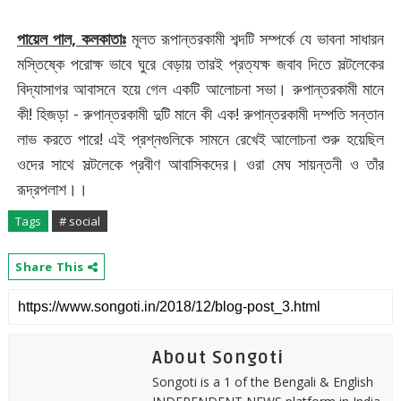
পায়েল পাল, কলকাতাঃ
মূলত রূপান্তরকামী শব্দটি সম্পর্কে যে ভাবনা সাধারন
মস্তিষ্কে পরোক্ষ ভাবে ঘুরে বেড়ায় তারই প্রত্যক্ষ জবাব দিতে সল্টলেকের
বিদ্যাসাগর আবাসনে হয়ে গেল একটি আলোচনা সভা। রুপান্তরকামী মানে
কী! হিজড়া - রুপান্তরকামী দুটি মানে কী এক! রুপান্তরকামী দম্পতি সন্তান
লাভ করতে পারে! এই প্রশ্নগুলিকে সামনে রেখেই আলোচনা শুরু হয়েছিল
ওদের সাথে সল্টলেকে প্রবীণ আবাসিকদের। ওরা মেঘ সায়ন্তনী ও তাঁর
রূদ্রপলাশ।।
Tags
# social
Share This
About Songoti
Songoti is a 1 of the Bengali & English