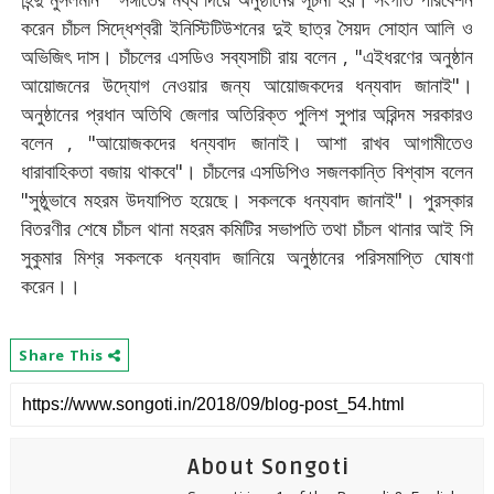
করেন চাঁচল সিদ্ধেশ্বরী ইনিস্টিটিউশনের দুই ছাত্র সৈয়দ সোহান আলি ও
অভিজিৎ দাস। চাঁচলের এসডিও সব্যসাচী রায় বলেন , "এইধরণের অনুষ্ঠান
আয়োজনের উদ্যোগ নেওয়ার জন্য আয়োজকদের ধন্যবাদ জানাই"।
অনুষ্ঠানের প্রধান অতিথি জেলার অতিরিক্ত পুলিশ সুপার অরিন্দম সরকারও
বলেন , "আয়োজকদের ধন্যবাদ জানাই। আশা রাখব আগামীতেও
ধারাবাহিকতা বজায় থাকবে"। চাঁচলের এসডিপিও সজলকান্তি বিশ্বাস বলেন
"সুষ্ঠুভাবে মহরম উদযাপিত হয়েছে। সকলকে ধন্যবাদ জানাই"। পুরস্কার
বিতরণীর শেষে চাঁচল থানা মহরম কমিটির সভাপতি তথা চাঁচল থানার আই সি
সুকুমার মিশ্র সকলকে ধন্যবাদ জানিয়ে অনুষ্ঠানের পরিসমাপ্তি ঘোষণা
করেন।।
Share This
About Songoti