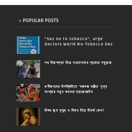
POPULAR POSTS
“Say no to tobacco”, urge
doctors World No-Tobacco Day
পথ নিরাপত্তা নিয়ে সচেতনতার প্রচারে পড়ুয়ারা
গুণীজনদের উপস্থিতিতে 'বজবজ মঞ্জীর' নৃত্য
সংস্থার নতুন ভবনের দ্বারোদ্ঘাটন
যিশুর জন্ম মৃত্যু ও বিবাহ নিয়ে বিতর্ক কেন?