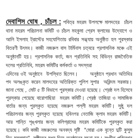
দেবাশিস ঘোষ , চাঁচল :
পবিত্র মহরম উপলক্ষে মালদহের চাঁচল
থানা মহরম পরিচালনা কমিটি ও চাঁচল মহকুমা প্রেস ক্লাবের উদ্যোগে ও
আলি ইসলাহ ট্রাস্টের সহযোগিতায় রবিবার সন্ধ্যায় অনুষ্ঠিত হল পুরস্কার
বিতরণী উৎসব। কাজী নজরুল বাস টার্মিনাস চত্বরে প্রশাসনিক মঞ্চে এই
অনুষ্ঠানটি হয়। প্রশাসনিক কর্তা, জন প্রতিনিধি সহ বিভিন্ন রাজনৈতিক
দলের প্রতিনিধি, মহরম কমিটির কর্মকর্তা ও সদস্যরা
এদিনের ওই অনুষ্ঠানে উপস্থিত ছিলেন। অনুষ্ঠানে প্রধান অতিথির
পদ অলঙ্কৃত করেন মালদহের অতিরিক্ত পুলিশ সুপার অরিন্দম সরকার।
জানা গেছে , মোট ৫ টি বিভাগে পুরস্কার দেওয়া হয়েছে। শ্রেষ্ঠ দল হিসেবে
পুরস্কার পেয়েছে বারোগাছিয়া মহরম কমিটি। শ্রেষ্ঠ তাজিয়া ও সামাজিক
বার্তার জন্য পুরস্কৃত হয়েছে নজরুল পল্লী মহরম কমিটি। সুষ্ঠু দল
পরিচালনার জন্য পুরস্কৃত হয়েছে হবিনগর নেতাজি ক্লাব মহরম কমিটি।
আর শান্তি শৃঙ্খলার জন্য কলিগ্রামের মহরম কমিটিকে পুরস্কৃত করা
হয়েছে। কবি কাজী নজরুলের অনবদ্য সৃষ্টি "মোরা এক বৃন্তে দুটি কুসুম
হিন্দু মুসলমান" সঙ্গীতের মধ্য দিয়ে অনুষ্ঠানের সূচনা হয়। সংগীত পরিবেশন