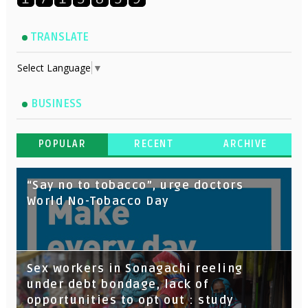
TRANSLATE
Select Language
▼
BUSINESS
POPULAR
RECENT
ARCHIVE
“Say no to tobacco”, urge doctors
World No-Tobacco Day
Sex workers in Sonagachi reeling
under debt bondage, lack of
opportunities to opt out : study