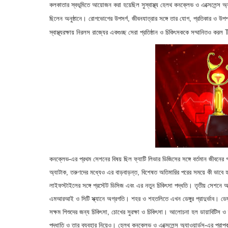
কলকাতার স্বভূমিতে আয়োজন করা হয়েছিল সুস্বাস্থ্য হেলথ কনক্লেভ ও এক্সেলেন্স অ্য
ছিলেন অনুষ্ঠানে। রোগভোগের উপসর্গ
,
জীবনযাত্রার সঙ্গে তার যোগ
,
প্রতিকার ও উপ
স্বাস্থ্যরক্ষায় নিরলস রাজ্যের একগুচ্ছ সেরা প্রতিষ্ঠান ও চিকিৎসককে সম্মানিতও করল
কনক্লেভ-এর প্রথম সেশনের বিষয় ছিল ফ্যাটি লিভার ডিজিসের সঙ্গে বর্তমান জীবনের
অ্যাটাক
,
তরুণদের মধ্যেও এর বাড়বাড়ন্ত
,
বিশেষত অতিমারির পরের সময়ে কী ভাবে হা
লাইফস্টাইলের সঙ্গে প্রস্টেট ডিসিজ এবং এর নতুন চিকিৎসা পদ্ধতি। তৃতীয় সেশনে আলোচ
এমআরআই ও সিটি স্ক্যানে অগ্রগতি। শহর ও শহতলিতে এখন ডেঙ্গুর প্রাদুর্ভাব। ডেঙ্
সক্ষম শিশুদের জন্য চিকিৎসা
,
চোখের সুরক্ষা ও চিকিৎসা। আলোচনা হল ডায়াবিটিস ও 
পদ্ধাতি ও তার ব্যবহার নিয়েও। হেলথ কনক্লেভ ও এক্সেলেন্স অ্যাওয়ার্ডস-এর প্রাপ