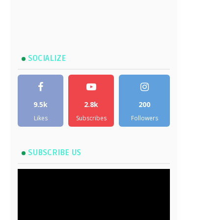
SOCIALIZE
9.5k
2.8k
200
Likes
Subscribes
Followers
SUBSCRIBE US