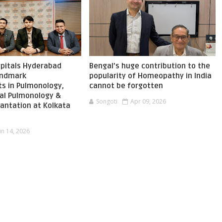
pitals Hyderabad
Bengal’s huge contribution to the
landmark
popularity of Homeopathy in India
s in Pulmonology,
cannot be forgotten
nal Pulmonology &
Songoti
Apr 09, 2026
antation at Kolkata
un 14, 2026