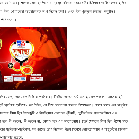
াওয়ার্ডস-এর। শহরের সেরা হসপিটাল ও স্বাস্থ্য পরিষেবা সংস্থাগুলির চিকিৎসক ও বিশেষজ্ঞরা হাজির
শম নিয়ে খোলামেলা আলোচনাতে অংশ নিলেন তাঁরা। শেষে ছিল পুরস্কার বিরতরণ অনুষ্ঠান।
TV9
বাংলা
।
 গতির যোগ
,
সেই রোগ নির্ণয় ও প্রতিকার। দ্বিতীয় সেশনে উঠে এল হৃদরোগ প্রসঙ্গ। আচমকা হার্ট
র্ট অ্যাটাক প্রতিরোধ করা উচিত
,
সে নিয়ে আলোচনা করলেন বিশেষজ্ঞরা। কথায় কথায় এল আধুনিক
্য বিষয় ছিল ইমার্জেন্সি ও ক্রিটিক্যাল কেয়ারের খুঁটিনাটি
,
ভেন্টিলেটরের প্রয়োজনীয়তা এবং
গু হলে কী করবেন
,
কী করবেন না
,
সেটাও উঠে এল আলোচনায়। চতুর্থ সেশনের বিষয় ছিল বিশেষ ভাবে
তার প্রতিরোধ-প্রতিকার
,
সব ধরনের রোগ নিরাময়ে বিকল্প হিসেবে হোমিয়োপ্যাথি ও আয়ুর্বেদের চিকিৎসা
ক-তালিকায় রয়েছে...