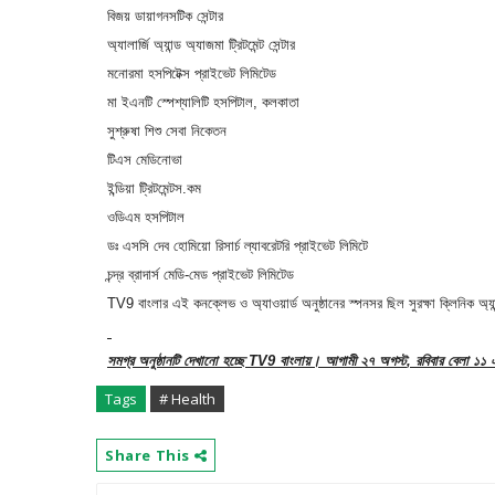
বিজয় ডায়াগনসটিক সেন্টার
অ্যালার্জি অ্যান্ড অ্যাজমা ট্রিটমেন্ট সেন্টার
মনোরমা হসপিটেক্স প্রাইভেট লিমিটেড
মা ইএনটি স্পেশ্যালিটি হসপিটাল
,
কলকাতা
সুশ্রুষা শিশু সেবা নিকেতন
টিএস মেডিনোভা
ইন্ডিয়া ট্রিটমেন্টস.কম
ওডিএম হসপিটাল
ডঃ এসসি দেব হোমিয়ো রিসার্চ ল্যাবরেটরি প্রাইভেট লিমিটে
চন্দ্র ব্রাদার্স মেডি-মেড প্রাইভেট লিমিটেড
TV9
বাংলার এই কনক্লেভ ও অ্যাওয়ার্ড অনুষ্ঠানের স্পনসর ছিল সুরক্ষা ক্লিনিক অ্যা
সমগ্র অনুষ্ঠানটি দেখানো হচ্ছে
TV9
বাংলায়। আগামী ২৭ অগস্ট
,
রবিবার বেলা ১১ 
Tags
# Health
Share This