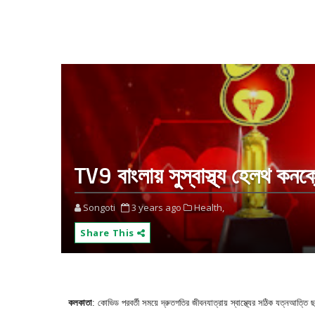
TV9 বাংলায় সুস্বাস্থ্য হেলথ কনক্
Songoti
3 years ago
Health,
Share This
কলকাতা
:
কোভিড পরবর্তী সময়ে দ্রুতগতির জীবনযাত্রায় স্বাস্থ্যের সঠিক যত্নআত্তি 