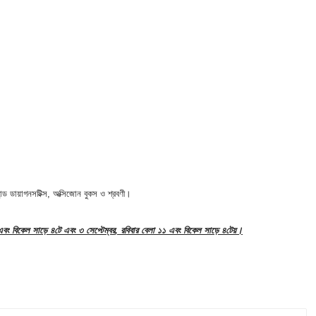
ন্ড ডায়াগনসটিক্স
,
অক্সিজোন বুকস ও শ্রবণী।
এবং বিকেল সাড়ে ৪টে এবং ৩ সেপ্টেম্বর
,
রবিবার বেলা ১১ এবং বিকেল সাড়ে ৪টেয়
।