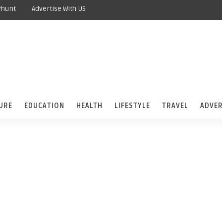
yhunt
Advertise With US
URE
EDUCATION
HEALTH
LIFESTYLE
TRAVEL
ADVER