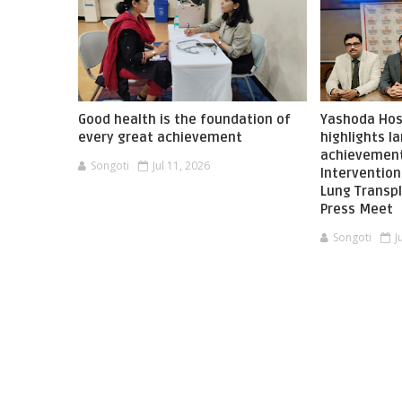
Good health is the foundation of
Yashoda Hos
every great achievement
highlights 
achievement
Songoti
Jul 11, 2026
Interventio
Lung Transpl
Press Meet
Songoti
J