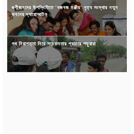
গুণীজনদের উপস্থিতিতে 'বজবজ মঞ্জীর' নৃত্য সংস্থার নতুন
ভবনের দ্বারোদ্ঘাটন
পথ নিরাপত্তা নিয়ে সচেতনতার প্রচারে পড়ুয়ারা