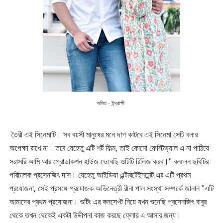
অমিত - ইন্দ্রাক্ষী
তৈরী এই সিনেমাটি। সব বয়সী মানুষের মনে দাগ কাটবে এই সিনেমা সেটি বলার
অপেক্ষা রাখে না। তবে যেহেতু এটি শর্ট ফিল্ম, তাই কোনো ফেস্টিভ্যাল এ না পাঠিয়ে
সরাসরি আমি আর প্রোডাকশন হাউজ ভেবেছি ওটিটি রিলিজ করব।" বললেন ছবিটির
পরিচালক প্রসেনজিৎ দাস। যেহেতু আইডিয়া এন্টারটেইনমেন্ট এর এটি প্রথম
প্রযোজনা, সেই প্রসঙ্গে প্রযোজক অভিনেত্রী রীনা পাল সংস্থা সম্পর্কে জানান "এটি
আমাদের প্রথম প্রযোজনা। শুটিং এর কনসেপ্ট নিয়ে যখন শুনেছি প্রসেনজিৎ বাবুর
থেকে তখন থেকেই একটা উদ্দীপনা কাজ করছে ফ্লোর এ আসার জন্য।