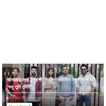
আসতে চলেছে ইন্দ্রাক্ষী - অমিত অভিনীত নতুন বাংলা ছবি
"শুধু তুমি নন্দিনী"
Songoti
4 years ago
Cinema,
Lifestyle,