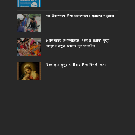
পথ নিরাপত্তা নিয়ে সচেতনতার প্রচারে পড়ুয়ারা
গুণীজনদের উপস্থিতিতে 'বজবজ মঞ্জীর' নৃত্য
সংস্থার নতুন ভবনের দ্বারোদ্ঘাটন
যিশুর জন্ম মৃত্যু ও বিবাহ নিয়ে বিতর্ক কেন?