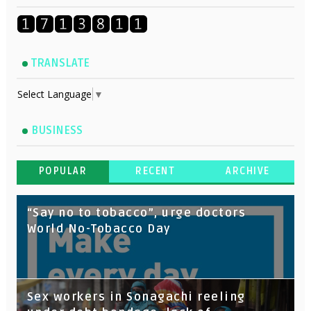
TRANSLATE
Select Language
▼
BUSINESS
POPULAR
RECENT
ARCHIVE
“Say no to tobacco”, urge doctors
World No-Tobacco Day
Sex workers in Sonagachi reeling