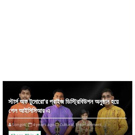
স্টার্স অফ টুমোরো'র প্রাইজ ডিস্ট্রিবিউশন অনুষ্ঠান হয়ে
গেল আইসিসিআর এ
Songoti
4 years ago
Cultural,
Entertainment,