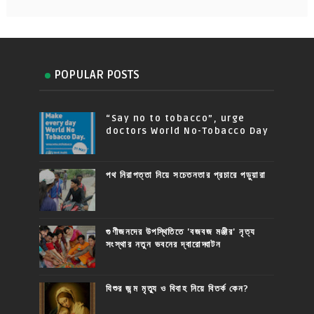
POPULAR POSTS
“Say no to tobacco”, urge
doctors World No-Tobacco Day
পথ নিরাপত্তা নিয়ে সচেতনতার প্রচারে পড়ুয়ারা
গুণীজনদের উপস্থিতিতে 'বজবজ মঞ্জীর' নৃত্য
সংস্থার নতুন ভবনের দ্বারোদ্ঘাটন
যিশুর জন্ম মৃত্যু ও বিবাহ নিয়ে বিতর্ক কেন?