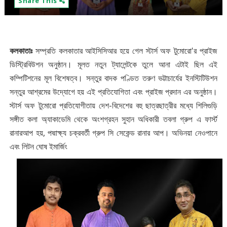
Share This
কলকাতাঃ
সম্প্রতি কলকাতার আইসিসিআর হয়ে গেল স্টার্স অফ টুমোরো'র প্রাইজ
ডিস্ট্রিবিউশন অনুষ্ঠান। মূলত নতুন ট্যালেন্টকে তুলে আনা এটাই ছিল এই
কম্পিটিশনের মূল বিশেষত্ব। সন্তুর বাদক পণ্ডিত তরুণ ভট্টাচার্যের ইনস্টিটিউশন
সন্তুর আশ্রমের উদ্যোগে হয় এই প্রতিযোগিতা এবং প্রাইজ প্রদান এর অনুষ্ঠান।
স্টার্স অফ টুমোরো প্রতিযোগীতায় দেশ-বিদেশের বহু ছাত্রছাত্রীর মধ্যে শিলিগুড়ি
সঙ্গীত কলা অ্যাকাডেমি থেকে অংশগ্রহন সুহান অধিকারী তবলা গ্রুপ এ ফার্স্ট
রানারআপ হয়, পদ্মাক্ষ্য চক্রবর্তী গ্রুপ সি সেকেন্ড রানার আপ। অভিনয়া নেওপানে
এবং লিটন ঘোষ ইমার্জিং