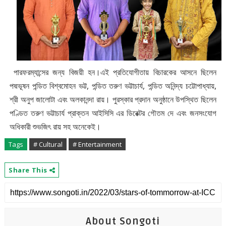
পারফরম্যান্সের জন্য বিজয়ী হন।এই প্রতিযোগীতায় বিচারকের আসনে ছিলেন
পদ্মভূষন পন্ডিত বিশ্বমোহন ভট্ট, পন্ডিত তরুণ ভট্টাচার্য, পন্ডিত অনিন্দ্য চট্টোপাধ্যায়,
শ্রী অনুপ জালোটা এবং অলকানন্দা রায়। পুরস্কার প্রদান অনুষ্ঠানে উপস্থিত ছিলেন
পণ্ডিত তরুণ ভট্টাচার্য প্রাক্তন আইসিসি এর ডিরেক্টর গৌতম দে এবং জনসংযোগ
অধিকারী শুভজিৎ রায় সহ অনেকেই।
Tags
# Cultural
# Entertainment
Share This
About Songoti