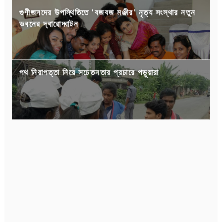
গুণীজনদের উপস্থিতিতে 'বজবজ মঞ্জীর' নৃত্য সংস্থার নতুন
ভবনের দ্বারোদ্ঘাটন
পথ নিরাপত্তা নিয়ে সচেতনতার প্রচারে পড়ুয়ারা