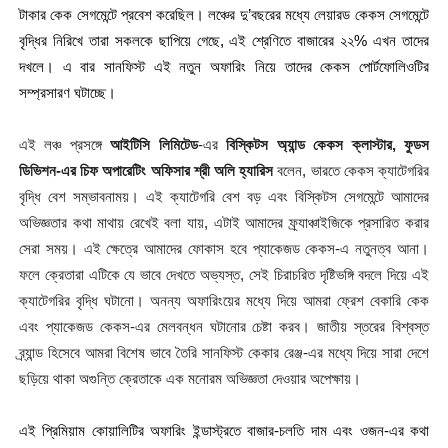
টাকার কেক সেগমেন্টে প্রবেশ করেছিল। লঞ্চের দু
’
বছরের মধ্যে লেয়ার‌ড কেকস সেগমেন্টে
বৃদ্ধির নিরিখে তারা সকলকে ছাপিয়ে গেছে, এই শ্রেণিতে বাজারের ২২
%
এখন তাদের
দখলে। এ বার সানফিস্ট এই নতুন অফারিং নিয়ে তাদের কেকস পোর্টফোলিওটির
সম্প্রসারণ ঘটাচ্ছে।
এই লঞ্চ প্রসঙ্গে
আইটিসি
লিমিটেড
-এর
বিস্কিটস অ্যান্ড কেকস ক্লাস্টার, ফুডস
ডিভিশন-এর চিফ অপারেটিং অফিসার শ্রী
অলি
হ্যারিস
বলেন, ভারতে কেকস ক্যাটেগরির
বৃদ্ধি বেশ সম্ভাবনাময়। এই ক্যাটেগরি বেশ বড় এবং বিস্কিটস সেগমেন্টে আমাদের
অভিজ্ঞতার কথা মাথায় রেখেই বলা যায়, এ
টাই
আমাদের
ফ্র্যাঞ্চাইজিকে প্রসারিত করার
সেরা সময়। এই ক্ষেত্রে আমাদের ফোকাস হবে প্যাকেজড কেকস-এ নতুনত্ব আনা।
ফলে ক্রেতারা এটিকে যে ভাবে দেখতে অভ্যস্ত, সেই চিরাচরিত দৃষ্টিভঙ্গি বদলে দিয়ে এই
ক্যাটেগরির বৃদ্ধি ঘটানো। অনন্য অফারিংয়ের মধ্যে দিয়ে আমরা ফ্রেশ বেকারি কেক
এবং প্যাকেজড কেকস-এর মেলবন্ধন ঘটানোর চেষ্টা করব। জাতীয় স্তরের বিশ্বস্ত
ব্র্যান্ড হিসেবে আমরা বিশেষ ভাবে তৈরি সানফিস্ট কেকার রেঞ্জ-এর মধ্যে দিয়ে সারা দেশে
ছড়িয়ে থাকা অগুন্তি ক্রেতাকে এক মনোরম অভিজ্ঞতা দেওয়ার অপেক্ষায়।
এই প্রিমিয়াম কোয়ালিটির অফারিং ইন্ডাস্ট্রতে বাজার-চলতি দাম এবং ওজন-এর কথা