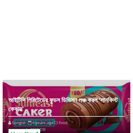
আইটিসি লিমিটেডের ফুডস ডিভিশন লঞ্চ করল ‘সানফিস্ট
কেকার’
Songoti
6 years ago
food,