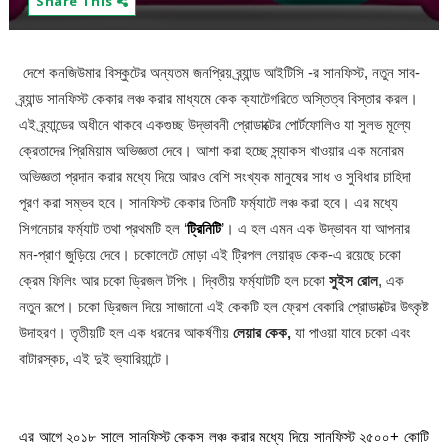
Share This
দেশে কনজিউমার বিস্কুটের অন্যতম জনপ্রিয় ব্র্যান্ড
আইটিসি
-র সানফিস্ট, নতুন সাব-
ব্র্যান্ড সানফিস্ট কেকার লঞ্চ করার মাধ্যমে কেক ক্যাটেগরিতে অস্তিত্ব বিস্তার করল।
এই ব্র্যান্ডের অধীনে থাকবে একগুচ্ছ উদ্ভাবনী প্রোডাক্টের পোর্টফোলিও যা সুলভ মূল্যে
ক্রেতাদের প্রিমিয়াম অভিজ্ঞতা দেবে। আশা করা হচ্ছে স্ন্যাকস খাওয়ার এক মনোরম
অভিজ্ঞতা প্রদান করার মধ্যে দিয়ে আরও বেশি সংখ্যক মানুষের সাধ ও সুবিধার চাহিদা
পূরণ করা সম্ভব হবে। সানফিস্ট কেকার তিনটি ফর্ম্যাটে লঞ্চ করা হবে। এর মধ্যে
সিগনেচার ফর্ম্যাট তথা প্রথমটি হল
‘
ট্রিনিটি
’
। এ হল এমন এক উদ্ভাবন যা আপনার
মন-প্রাণ জুড়িয়ে দেবে। চকোলেটে মোড়া এই ট্রিপল লেয়ার‌্ড কেক-এ রয়েছে চকো
ক্রেম ফিলিং আর চকো ড্রিজল টপিং। দ্বিতীয় ফর্ম্যাটটি হল চকো
সুইস রোল
, এক
নতুন রূপে। চকো ড্রিজল দিয়ে সাজানো এই কেকটি হল ফ্রেশ বেকারি প্রোডাক্টের উৎকৃষ্ট
উদাহরণ। তৃতীয়টি হল এক ধরনের আকর্ষণীয়
লেয়ার কেক,
যা পাওয়া যাবে চকো এবং
বাটারস্কচ, এই দুই ভ্যারিয়ান্টে।
এর আগে ২০১৮ সালে সানফিস্ট কেকস লঞ্চ করার মধ্যে দিয়ে সানফিস্ট ২৫০০
+
কোটি