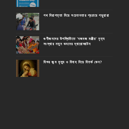
পথ নিরাপত্তা নিয়ে সচেতনতার প্রচারে পড়ুয়ারা
গুণীজনদের উপস্থিতিতে 'বজবজ মঞ্জীর' নৃত্য
সংস্থার নতুন ভবনের দ্বারোদ্ঘাটন
যিশুর জন্ম মৃত্যু ও বিবাহ নিয়ে বিতর্ক কেন?